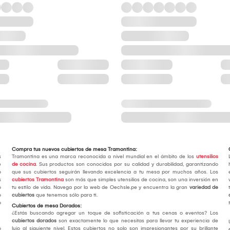
Compra tus nuevos cubiertos de mesa Tramontina:
s
Tramontina es una marca reconocida a nivel mundial en el ámbito de los
utensilios
e
de cocina
. Sus productos son conocidos por su calidad y durabilidad, garantizando
o
que sus cubiertos seguirán llevando excelencia a tu mesa por muchos años. Los
s
cubiertos Tramontina
son más que simples utensilios de cocina, son una inversión en
o
tu estilo de vida. Navega por la web de Oechsle.pe y encuentra la gran
variedad de
o
cubiertos
que tenemos sólo para ti.
o
Cubiertos de mesa Dorados:
¿Estás buscando agregar un toque de sofisticación a tus cenas o eventos? Los
cubiertos dorados
son exactamente lo que necesitas para llevar tu experiencia de
o
lujo al siguiente nivel. Estos cubiertos no solo son impresionantes por su brillante