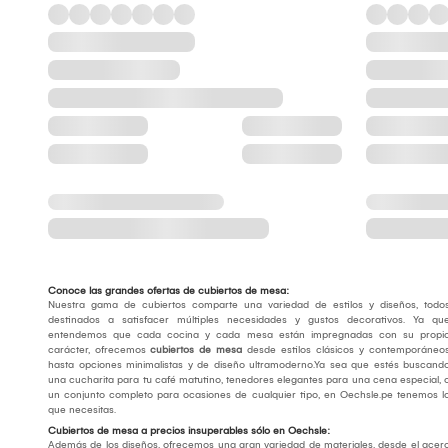
Conoce las grandes ofertas de cubiertos de mesa:
Nuestra gama de cubiertos comparte una variedad de estilos y diseños, todo
destinados a satisfacer múltiples necesidades y gustos decorativos. Ya qu
entendemos que cada cocina y cada mesa están impregnadas con su propi
carácter, ofrecemos
cubiertos de mesa
desde estilos clásicos y contemporáneo
hasta opciones minimalistas y de diseño ultramoderno.Ya sea que estés buscand
una cucharita para tu café matutino, tenedores elegantes para una cena especial, 
un conjunto completo para ocasiones de cualquier tipo, en Oechsle.pe tenemos l
que necesitas.
Cubiertos de mesa a precios insuperables sólo en Oechsle:
Además de los diseños, ofrecemos una gran variedad de materiales, desde el acer