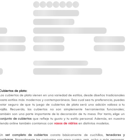
Cubiertos de plata:
Los cubiertos de plata vienen en una variedad de estilos, desde diseños tradicionales
hasta estilos más modernos y contemporáneos. Sea cual sea tu preferencia, puedes
estar seguro de que tu juego de cubiertos de plata será una adición valiosa a tu
vajilla. Recuerda, los cubiertos no son simplemente herramientas funcionales;
también son una parte importante de la decoración de tu mesa. Por tanto, elige un
conjunto de cubiertos
que refleje tu gusto y tu estilo personal. Además, en nuestra
tienda online también contamos con
vasos de vidrios
en distintos modelos.
Un
set completo de cubiertos
consta básicamente de cuchillos,
tenedores y
cucharas
. Normalmente los conjuntos son para cuatro, seis, ocho o más personas,