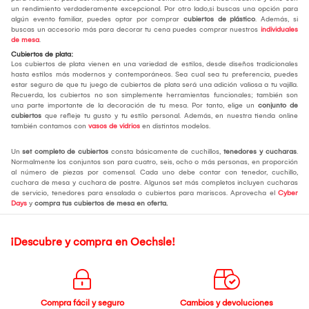
un rendimiento verdaderamente excepcional. Por otro lado,si buscas una opción para
algún evento familiar, puedes optar por comprar
cubiertos de plástico
. Además, si
buscas un accesorio más para decorar tu cena puedes comprar nuestros
individuales
de mesa
.
Cubiertos de plata:
Los cubiertos de plata vienen en una variedad de estilos, desde diseños tradicionales
hasta estilos más modernos y contemporáneos. Sea cual sea tu preferencia, puedes
estar seguro de que tu juego de cubiertos de plata será una adición valiosa a tu vajilla.
Recuerda, los cubiertos no son simplemente herramientas funcionales; también son
una parte importante de la decoración de tu mesa. Por tanto, elige un
conjunto de
cubiertos
que refleje tu gusto y tu estilo personal. Además, en nuestra tienda online
también contamos con
vasos de vidrios
en distintos modelos.
Un
set completo de cubiertos
consta básicamente de cuchillos,
tenedores y cucharas
.
Normalmente los conjuntos son para cuatro, seis, ocho o más personas, en proporción
al número de piezas por comensal. Cada uno debe contar con tenedor, cuchillo,
cuchara de mesa y cuchara de postre. Algunos set más completos incluyen cucharas
de servicio, tenedores para ensalada o cubiertos para mariscos. Aprovecha el
Cyber
Days
y
compra tus cubiertos de mesa
en oferta.
¡Descubre y compra en Oechsle!
Compra fácil y seguro
Cambios y devoluciones