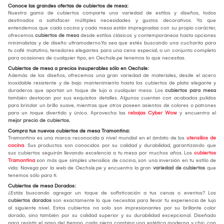
Conoce las grandes ofertas de cubiertos de mesa:
Nuestra gama de cubiertos comparte una variedad de estilos y diseños, todos
destinados a satisfacer múltiples necesidades y gustos decorativos. Ya que
entendemos que cada cocina y cada mesa están impregnadas con su propio carácter,
ofrecemos
cubiertos de mesa
desde estilos clásicos y contemporáneos hasta opciones
minimalistas y de diseño ultramoderno.Ya sea que estés buscando una cucharita para
tu café matutino, tenedores elegantes para una cena especial, o un conjunto completo
para ocasiones de cualquier tipo, en Oechsle.pe tenemos lo que necesitas.
Cubiertos de mesa a precios insuperables sólo en Oechsle:
Además de los diseños, ofrecemos una gran variedad de materiales, desde el acero
inoxidable resistente y de bajo mantenimiento hasta los cubiertos de plata elegante y
duraderos que aportan un toque de lujo a cualquier mesa. Los
cubiertos para mesa
también destacan por sus exquisitos detalles. Algunos cuentan con acabados pulidos
para brindar un brillo suave, mientras que otros poseen asientos de colores o patrones
para un toque divertido y único. Aprovecha las
rebajas Cyber Wow
y encuentra el
mejor
precio de cubiertos.
Compra tus nuevos cubiertos de mesa Tramontina:
Tramontina es una marca reconocida a nivel mundial en el ámbito de los
utensilios de
cocina
. Sus productos son conocidos por su calidad y durabilidad, garantizando que
sus cubiertos seguirán llevando excelencia a tu mesa por muchos años. Los
cubiertos
Tramontina
son más que simples utensilios de cocina, son una inversión en tu estilo de
vida. Navega por la web de Oechsle.pe y encuentra la gran
variedad de cubiertos
que
tenemos sólo para ti.
Cubiertos de mesa Dorados:
¿Estás buscando agregar un toque de sofisticación a tus cenas o eventos? Los
cubiertos dorados
son exactamente lo que necesitas para llevar tu experiencia de lujo
al siguiente nivel. Estos cubiertos no solo son impresionantes por su brillante color
dorado, sino también por su calidad superior y su durabilidad excepcional. Diseñado
para resistir el paso del tiempo, cada pieza combina una estética moderna y chic con