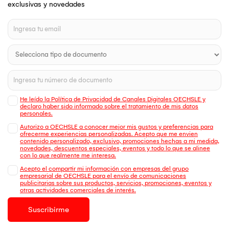
exclusivas y novedades
He leído la Política de Privacidad de Canales Digitales OECHSLE y
declaro haber sido informado sobre el tratamiento de mis datos
personales.
Autorizo a OECHSLE a conocer mejor mis gustos y preferencias para
ofrecerme experiencias personalizadas. Acepto que me envien
contenido personalizado, exclusivo, promociones hechas a mi medida,
novedades, descuentos especiales, eventos y todo lo que se alinee
con lo que realmente me interesa.
Acepto el compartir mi información con empresas del grupo
empresarial de OECHSLE para el envío de comunicaciones
publicitarias sobre sus productos, servicios, promociones, eventos y
otras actividades comerciales de interés.
Suscribirme