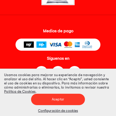
Medios de pago
Síguenos en
Usamos cookies para mejorar su experiencia de navegación y
analizar el uso del sitio. Al hacer clic en “Acepto”, usted consiente
el uso de cookies en su dispositivo. Para más información sobre
cómo administrarlas o eliminarlas, lo invitamos a revisar nuestra
Política de Cookies
.
Tienda 100% Segura
Aceptar
Tiendas Peruanas S.A. R.U.C. Nº 20493020618. Todos los derechos
reservados. Av. Aviación 2405 Piso 3, San Borja
Configuración de cookies
Precios disponibles solo en www.oechsle.pe. Precios online publicados