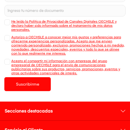
He leído la Política de Privacidad de Canales Digitales OECHSLE y
declaro haber sido informado sobre el tratamiento de mis datos
personales.
Autorizo a OECHSLE a conocer mejor mis gustos y preferencias para
ofrecerme experiencias personalizadas. Acepto que me envien
contenido personalizado, exclusivo, promociones hechas a mi medida,
novedades, descuentos especiales, eventos y todo lo que se alinee
con lo que realmente me interesa.
Acepto el compartir mi información con empresas del grupo
empresarial de OECHSLE para el envío de comunicaciones
publicitarias sobre sus productos, servicios, promociones, eventos y
otras actividades comerciales de interés.
Suscribirme
Secciones destacadas