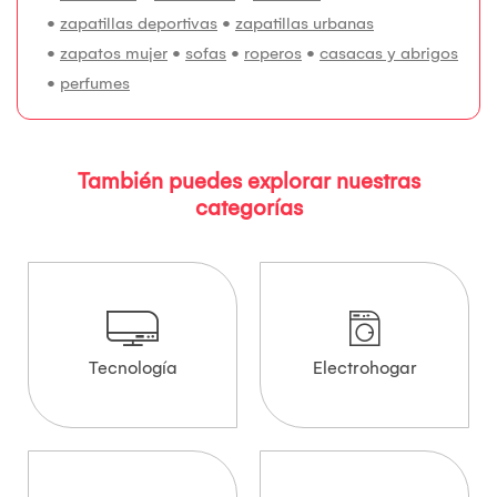
•
zapatillas deportivas
•
zapatillas urbanas
•
zapatos mujer
•
sofas
•
roperos
•
casacas y abrigos
•
perfumes
También puedes explorar nuestras
categorías
Tecnología
Electrohogar