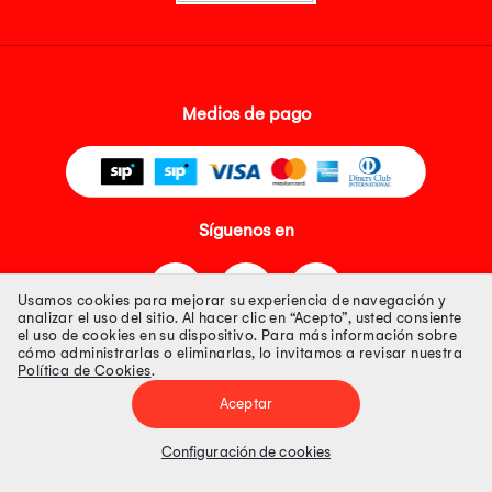
Medios de pago
Síguenos en
Usamos cookies para mejorar su experiencia de navegación y
analizar el uso del sitio. Al hacer clic en “Acepto”, usted consiente
el uso de cookies en su dispositivo. Para más información sobre
cómo administrarlas o eliminarlas, lo invitamos a revisar nuestra
Política de Cookies
.
Tienda 100% Segura
Aceptar
Tiendas Peruanas S.A. R.U.C. Nº 20493020618. Todos los derechos
reservados. Av. Aviación 2405 Piso 3, San Borja
Configuración de cookies
Precios disponibles solo en www.oechsle.pe. Precios online publicados
pueden incluir descuento adicional. Precios sujetos a variaciones sin
previo aviso. Productos sujetos a disponibilidad de stock