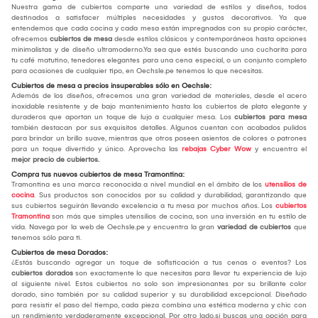
Nuestra gama de cubiertos comparte una variedad de estilos y diseños, todos
destinados a satisfacer múltiples necesidades y gustos decorativos. Ya que
entendemos que cada cocina y cada mesa están impregnadas con su propio carácter,
ofrecemos
cubiertos de mesa
desde estilos clásicos y contemporáneos hasta opciones
minimalistas y de diseño ultramoderno.Ya sea que estés buscando una cucharita para
tu café matutino, tenedores elegantes para una cena especial, o un conjunto completo
para ocasiones de cualquier tipo, en Oechsle.pe tenemos lo que necesitas.
Cubiertos de mesa a precios insuperables sólo en Oechsle:
Además de los diseños, ofrecemos una gran variedad de materiales, desde el acero
inoxidable resistente y de bajo mantenimiento hasta los cubiertos de plata elegante y
duraderos que aportan un toque de lujo a cualquier mesa. Los
cubiertos para mesa
también destacan por sus exquisitos detalles. Algunos cuentan con acabados pulidos
para brindar un brillo suave, mientras que otros poseen asientos de colores o patrones
para un toque divertido y único. Aprovecha las
rebajas Cyber Wow
y encuentra el
mejor
precio de cubiertos.
Compra tus nuevos cubiertos de mesa Tramontina:
Tramontina es una marca reconocida a nivel mundial en el ámbito de los
utensilios de
cocina
. Sus productos son conocidos por su calidad y durabilidad, garantizando que
sus cubiertos seguirán llevando excelencia a tu mesa por muchos años. Los
cubiertos
Tramontina
son más que simples utensilios de cocina, son una inversión en tu estilo de
vida. Navega por la web de Oechsle.pe y encuentra la gran
variedad de cubiertos
que
tenemos sólo para ti.
Cubiertos de mesa Dorados:
¿Estás buscando agregar un toque de sofisticación a tus cenas o eventos? Los
cubiertos dorados
son exactamente lo que necesitas para llevar tu experiencia de lujo
al siguiente nivel. Estos cubiertos no solo son impresionantes por su brillante color
dorado, sino también por su calidad superior y su durabilidad excepcional. Diseñado
para resistir el paso del tiempo, cada pieza combina una estética moderna y chic con
un rendimiento verdaderamente excepcional. Por otro lado,si buscas una opción para