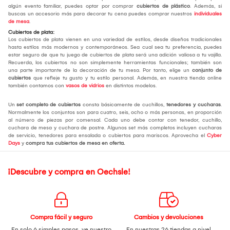
algún evento familiar, puedes optar por comprar
cubiertos de plástico
. Además, si
buscas un accesorio más para decorar tu cena puedes comprar nuestros
individuales
de mesa
.
Cubiertos de plata:
Los cubiertos de plata vienen en una variedad de estilos, desde diseños tradicionales
hasta estilos más modernos y contemporáneos. Sea cual sea tu preferencia, puedes
estar seguro de que tu juego de cubiertos de plata será una adición valiosa a tu vajilla.
Recuerda, los cubiertos no son simplemente herramientas funcionales; también son
una parte importante de la decoración de tu mesa. Por tanto, elige un
conjunto de
cubiertos
que refleje tu gusto y tu estilo personal. Además, en nuestra tienda online
también contamos con
vasos de vidrios
en distintos modelos.
Un
set completo de cubiertos
consta básicamente de cuchillos,
tenedores y cucharas
.
Normalmente los conjuntos son para cuatro, seis, ocho o más personas, en proporción
al número de piezas por comensal. Cada uno debe contar con tenedor, cuchillo,
cuchara de mesa y cuchara de postre. Algunos set más completos incluyen cucharas
de servicio, tenedores para ensalada o cubiertos para mariscos. Aprovecha el
Cyber
Days
y
compra tus cubiertos de mesa
en oferta.
¡Descubre y compra en Oechsle!
Compra fácil y seguro
Cambios y devoluciones
En solo 6 simples pasos,
ve nuestro
En nuestras 26 tiendas a nivel