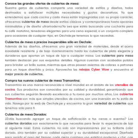
Conoce las grandes ofertas de cubiertos de mesa:
Nuestra gama de cubiertos comparte una variedad de estilos y diseños, todos
destinados a satisfacer múltiples necesidades y gustos decorativos. Ya que
entendemos que cada cocina y cada mesa están impregnadas con su propio carácter,
ofrecemos
cubiertos de mesa
desde estilos clásicos y contemporáneos hasta opciones
minimalistas y de diseño ultramoderno.Ya sea que estés buscando una cucharita para
tu café matutino, tenedores elegantes para una cena especial, o un conjunto completo
para ocasiones de cualquier tipo, en Oechsle.pe tenemos lo que necesitas.
Cubiertos de mesa a precios insuperables sólo en Oechsle:
Además de los diseños, ofrecemos una gran variedad de materiales, desde el acero
inoxidable resistente y de bajo mantenimiento hasta los cubiertos de plata elegante y
duraderos que aportan un toque de lujo a cualquier mesa. Los
cubiertos para mesa
también destacan por sus exquisitos detalles. Algunos cuentan con acabados pulidos
para brindar un brillo suave, mientras que otros poseen asientos de colores o patrones
para un toque divertido y único. Aprovecha las
rebajas Cyber Wow
y encuentra el
mejor
precio de cubiertos.
Compra tus nuevos cubiertos de mesa Tramontina:
Tramontina es una marca reconocida a nivel mundial en el ámbito de los
utensilios de
cocina
. Sus productos son conocidos por su calidad y durabilidad, garantizando que
sus cubiertos seguirán llevando excelencia a tu mesa por muchos años. Los
cubiertos
Tramontina
son más que simples utensilios de cocina, son una inversión en tu estilo de
vida. Navega por la web de Oechsle.pe y encuentra la gran
variedad de cubiertos
que
tenemos sólo para ti.
Cubiertos de mesa Dorados:
¿Estás buscando agregar un toque de sofisticación a tus cenas o eventos? Los
cubiertos dorados
son exactamente lo que necesitas para llevar tu experiencia de lujo
al siguiente nivel. Estos cubiertos no solo son impresionantes por su brillante color
dorado, sino también por su calidad superior y su durabilidad excepcional. Diseñado
para resistir el paso del tiempo, cada pieza combina una estética moderna y chic con