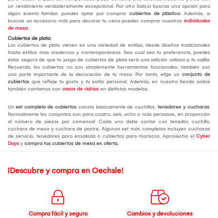
un rendimiento verdaderamente excepcional. Por otro lado,si buscas una opción para
algún evento familiar, puedes optar por comprar
cubiertos de plástico
. Además, si
buscas un accesorio más para decorar tu cena puedes comprar nuestros
individuales
de mesa
.
Cubiertos de plata:
Los cubiertos de plata vienen en una variedad de estilos, desde diseños tradicionales
hasta estilos más modernos y contemporáneos. Sea cual sea tu preferencia, puedes
estar seguro de que tu juego de cubiertos de plata será una adición valiosa a tu vajilla.
Recuerda, los cubiertos no son simplemente herramientas funcionales; también son
una parte importante de la decoración de tu mesa. Por tanto, elige un
conjunto de
cubiertos
que refleje tu gusto y tu estilo personal. Además, en nuestra tienda online
también contamos con
vasos de vidrios
en distintos modelos.
Un
set completo de cubiertos
consta básicamente de cuchillos,
tenedores y cucharas
.
Normalmente los conjuntos son para cuatro, seis, ocho o más personas, en proporción
al número de piezas por comensal. Cada uno debe contar con tenedor, cuchillo,
cuchara de mesa y cuchara de postre. Algunos set más completos incluyen cucharas
de servicio, tenedores para ensalada o cubiertos para mariscos. Aprovecha el
Cyber
Days
y
compra tus cubiertos de mesa
en oferta.
¡Descubre y compra en Oechsle!
Compra fácil y seguro
Cambios y devoluciones