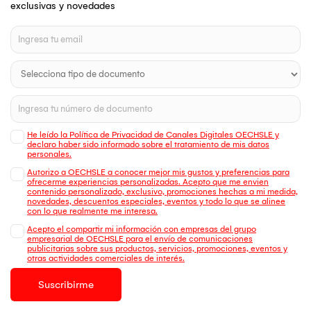
exclusivas y novedades
He leído la Política de Privacidad de Canales Digitales OECHSLE y
declaro haber sido informado sobre el tratamiento de mis datos
personales.
Autorizo a OECHSLE a conocer mejor mis gustos y preferencias para
ofrecerme experiencias personalizadas. Acepto que me envien
contenido personalizado, exclusivo, promociones hechas a mi medida,
novedades, descuentos especiales, eventos y todo lo que se alinee
con lo que realmente me interesa.
Acepto el compartir mi información con empresas del grupo
empresarial de OECHSLE para el envío de comunicaciones
publicitarias sobre sus productos, servicios, promociones, eventos y
otras actividades comerciales de interés.
Suscribirme