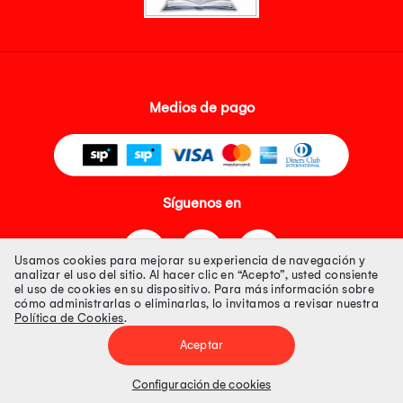
Medios de pago
Síguenos en
Usamos cookies para mejorar su experiencia de navegación y
analizar el uso del sitio. Al hacer clic en “Acepto”, usted consiente
el uso de cookies en su dispositivo. Para más información sobre
cómo administrarlas o eliminarlas, lo invitamos a revisar nuestra
Política de Cookies
.
Tienda 100% Segura
Aceptar
Tiendas Peruanas S.A. R.U.C. Nº 20493020618. Todos los derechos
reservados. Av. Aviación 2405 Piso 3, San Borja
Configuración de cookies
Precios disponibles solo en www.oechsle.pe. Precios online publicados