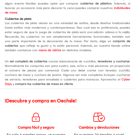
algún evento familiar, puedes optar por comprar
cubiertos de plástico
. Además, si
buscas un accesorio más para decorar tu cena puedes comprar nuestros
individuales
de mesa
.
Cubiertos de plata:
Los cubiertos de plata vienen en una variedad de estilos, desde diseños tradicionales
hasta estilos más modernos y contemporáneos. Sea cual sea tu preferencia, puedes
estar seguro de que tu juego de cubiertos de plata será una adición valiosa a tu vajilla.
Recuerda, los cubiertos no son simplemente herramientas funcionales; también son
una parte importante de la decoración de tu mesa. Por tanto, elige un
conjunto de
cubiertos
que refleje tu gusto y tu estilo personal. Además, en nuestra tienda online
también contamos con
vasos de vidrios
en distintos modelos.
Un
set completo de cubiertos
consta básicamente de cuchillos,
tenedores y cucharas
.
Normalmente los conjuntos son para cuatro, seis, ocho o más personas, en proporción
al número de piezas por comensal. Cada uno debe contar con tenedor, cuchillo,
cuchara de mesa y cuchara de postre. Algunos set más completos incluyen cucharas
de servicio, tenedores para ensalada o cubiertos para mariscos. Aprovecha el
Cyber
Days
y
compra tus cubiertos de mesa
en oferta.
¡Descubre y compra en Oechsle!
Compra fácil y seguro
Cambios y devoluciones
En solo 6 simples pasos,
ve nuestro
En nuestras 26 tiendas a nivel