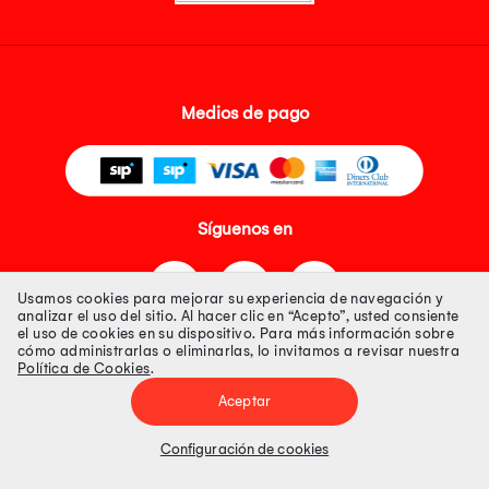
Medios de pago
Síguenos en
Usamos cookies para mejorar su experiencia de navegación y
analizar el uso del sitio. Al hacer clic en “Acepto”, usted consiente
el uso de cookies en su dispositivo. Para más información sobre
cómo administrarlas o eliminarlas, lo invitamos a revisar nuestra
Política de Cookies
.
Tienda 100% Segura
Aceptar
Tiendas Peruanas S.A. R.U.C. Nº 20493020618. Todos los derechos
reservados. Av. Aviación 2405 Piso 3, San Borja
Configuración de cookies
Precios disponibles solo en www.oechsle.pe. Precios online publicados
pueden incluir descuento adicional. Precios sujetos a variaciones sin
previo aviso. Productos sujetos a disponibilidad de stock