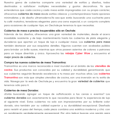
Nuestra gama de cubiertos comparte una variedad de estilos y diseños, todos
destinados a satisfacer múltiples necesidades y gustos decorativos. Ya que
entendemos que cada cocina y cada mesa están impregnadas con su propio carácter,
ofrecemos
cubiertos de mesa
desde estilos clásicos y contemporáneos hasta opciones
minimalistas y de diseño ultramoderno.Ya sea que estés buscando una cucharita para
tu café matutino, tenedores elegantes para una cena especial, o un conjunto completo
para ocasiones de cualquier tipo, en Oechsle.pe tenemos lo que necesitas.
Cubiertos de mesa a precios insuperables sólo en Oechsle:
Además de los diseños, ofrecemos una gran variedad de materiales, desde el acero
inoxidable resistente y de bajo mantenimiento hasta los cubiertos de plata elegante y
duraderos que aportan un toque de lujo a cualquier mesa. Los
cubiertos para mesa
también destacan por sus exquisitos detalles. Algunos cuentan con acabados pulidos
para brindar un brillo suave, mientras que otros poseen asientos de colores o patrones
para un toque divertido y único. Aprovecha las
rebajas Cyber Wow
y encuentra el
mejor
precio de cubiertos.
Compra tus nuevos cubiertos de mesa Tramontina:
Tramontina es una marca reconocida a nivel mundial en el ámbito de los
utensilios de
cocina
. Sus productos son conocidos por su calidad y durabilidad, garantizando que
sus cubiertos seguirán llevando excelencia a tu mesa por muchos años. Los
cubiertos
Tramontina
son más que simples utensilios de cocina, son una inversión en tu estilo de
vida. Navega por la web de Oechsle.pe y encuentra la gran
variedad de cubiertos
que
tenemos sólo para ti.
Cubiertos de mesa Dorados:
¿Estás buscando agregar un toque de sofisticación a tus cenas o eventos? Los
cubiertos dorados
son exactamente lo que necesitas para llevar tu experiencia de lujo
al siguiente nivel. Estos cubiertos no solo son impresionantes por su brillante color
dorado, sino también por su calidad superior y su durabilidad excepcional. Diseñado
para resistir el paso del tiempo, cada pieza combina una estética moderna y chic con
un rendimiento verdaderamente excepcional. Por otro lado,si buscas una opción para