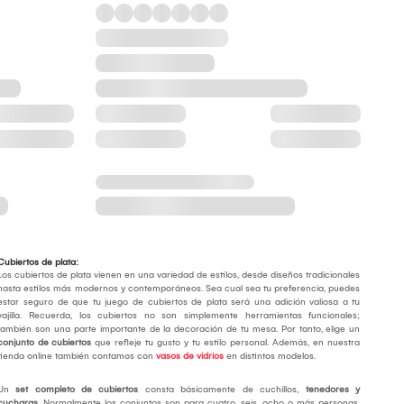
Cubiertos de plata:
Los cubiertos de plata vienen en una variedad de estilos, desde diseños tradicionales
hasta estilos más modernos y contemporáneos. Sea cual sea tu preferencia, puedes
estar seguro de que tu juego de cubiertos de plata será una adición valiosa a tu
vajilla. Recuerda, los cubiertos no son simplemente herramientas funcionales;
también son una parte importante de la decoración de tu mesa. Por tanto, elige un
conjunto de cubiertos
que refleje tu gusto y tu estilo personal. Además, en nuestra
tienda online también contamos con
vasos de vidrios
en distintos modelos.
Un
set completo de cubiertos
consta básicamente de cuchillos,
tenedores y
cucharas
. Normalmente los conjuntos son para cuatro, seis, ocho o más personas,