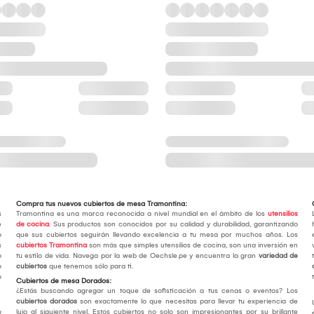
Compra tus nuevos cubiertos de mesa Tramontina:
s
Tramontina es una marca reconocida a nivel mundial en el ámbito de los
utensilios
e
de cocina
. Sus productos son conocidos por su calidad y durabilidad, garantizando
o
que sus cubiertos seguirán llevando excelencia a tu mesa por muchos años. Los
s
cubiertos Tramontina
son más que simples utensilios de cocina, son una inversión en
o
tu estilo de vida. Navega por la web de Oechsle.pe y encuentra la gran
variedad de
o
cubiertos
que tenemos sólo para ti.
o
Cubiertos de mesa Dorados:
¿Estás buscando agregar un toque de sofisticación a tus cenas o eventos? Los
cubiertos dorados
son exactamente lo que necesitas para llevar tu experiencia de
o
lujo al siguiente nivel. Estos cubiertos no solo son impresionantes por su brillante