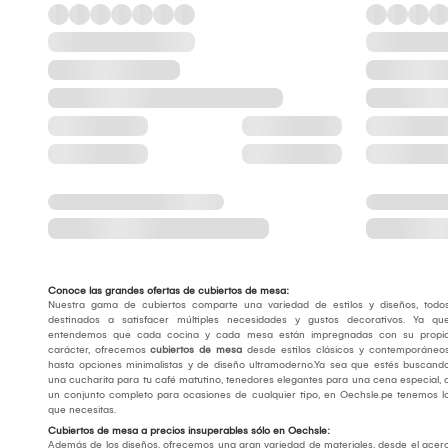
Conoce las grandes ofertas de cubiertos de mesa:
Nuestra gama de cubiertos comparte una variedad de estilos y diseños, todo
destinados a satisfacer múltiples necesidades y gustos decorativos. Ya qu
entendemos que cada cocina y cada mesa están impregnadas con su propi
carácter, ofrecemos
cubiertos de mesa
desde estilos clásicos y contemporáneo
hasta opciones minimalistas y de diseño ultramoderno.Ya sea que estés buscand
una cucharita para tu café matutino, tenedores elegantes para una cena especial, 
un conjunto completo para ocasiones de cualquier tipo, en Oechsle.pe tenemos l
que necesitas.
Cubiertos de mesa a precios insuperables sólo en Oechsle:
Además de los diseños, ofrecemos una gran variedad de materiales, desde el acer