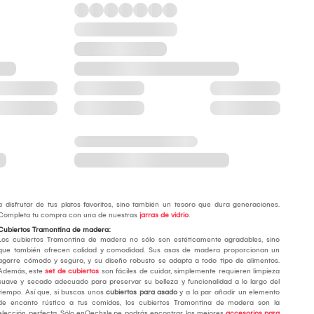
a disfrutar de tus platos favoritos, sino también un tesoro que dura generaciones.
Completa tu compra con una de nuestras
jarras de vidrio
.
Cubiertos Tramontina de madera:
Los cubiertos Tramontina de madera no sólo son estéticamente agradables, sino
que también ofrecen calidad y comodidad. Sus asas de madera proporcionan un
agarre cómodo y seguro, y su diseño robusto se adapta a todo tipo de alimentos.
Además, este
set de cubiertos
son fáciles de cuidar, simplemente requieren limpieza
suave y secado adecuado para preservar su belleza y funcionalidad a lo largo del
tiempo. Así que, si buscas unos
cubiertos para asado
y a la par añadir un elemento
de encanto rústico a tus comidas, los cubiertos Tramontina de madera son la
elección perfecta. Sólo enOechsle.pe podrás encontrar los mejores
accesorios para