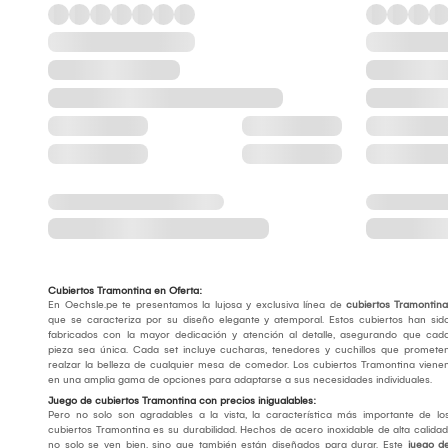
Cubiertos Tramontina en Oferta:
En Oechsle.pe te presentamos la lujosa y exclusiva línea de
cubiertos Tramontina
que se caracteriza por su diseño elegante y atemporal. Estos cubiertos han sid
fabricados con la mayor dedicación y atención al detalle, asegurando que cad
pieza sea única. Cada set incluye cucharas, tenedores y cuchillos que promete
realzar la belleza de cualquier mesa de comedor. Los cubiertos Tramontina viene
en una amplia gama de opciones para adaptarse a sus necesidades individuales.
Juego de cubiertos Tramontina con precios inigualables:
Pero no solo son agradables a la vista, la característica más importante de lo
cubiertos Tramontina es su durabilidad. Hechos de acero inoxidable de alta calidad
no solo se ven bien, sino que también están diseñados para durar. Este
juego d