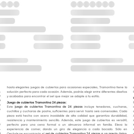
hasta elegantes juegos de cubiertos para ocasiones especiales, Tramontina tiene la
,
solución perfecta para cada ocasión. Además, podrás elegir entre diferentes diseños
o
y acabados para encontrar el set que mejor se adapte a tu estilo.
a
Juego de cubiertos Tramontina 24 piezas:
n
Este
juego de cubiertos Tramontina de 24 piezas
incluye tenedores, cucharas,
n
cuchillos y cucharas de postre, suficientes para servir hasta seis comensales. Cada
pieza está hecha con acero inoxidable de alta calidad que garantiza durabilidad,
resistencia y mantenimiento sencillo. Además, este juego de cubiertos es versátil,
s
perfecto para una cena formal o un almuerzo informal en familia. Eleva la
,
experiencia de comer, dando un giro de elegancia a cada bocado. Sólo en
e
Oechsle.pe encontrarás el
set de cubiertos Tramontina 24 piezas a un precio único.