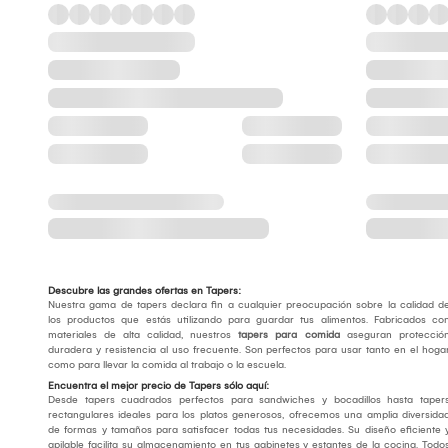
Descubre las grandes ofertas en Tapers:
Nuestra gama de tapers declara fin a cualquier preocupación sobre la calidad d
los productos que estás utilizando para guardar tus alimentos. Fabricados co
materiales de alta calidad, nuestros
tapers para comida
aseguran protecció
duradera y resistencia al uso frecuente. Son perfectos para usar tanto en el hoga
como para llevar la comida al trabajo o la escuela.
Encuentra el mejor precio de Tapers sólo aquí:
Desde tapers cuadrados perfectos para sandwiches y bocadillos hasta taper
rectangulares ideales para los platos generosos, ofrecemos una amplia diversida
de formas y tamaños para satisfacer todas tus necesidades. Su diseño eficiente 
apilable facilita su almacenamiento en tus gabinetes y estantes de la cocina. Todo