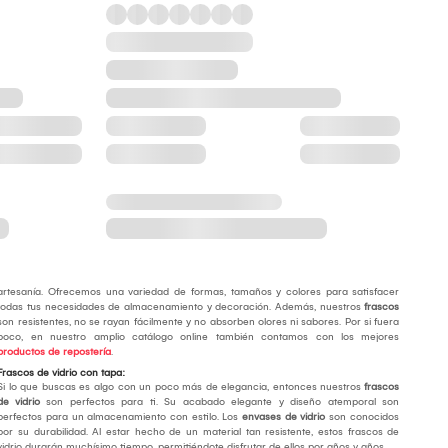
artesanía. Ofrecemos una variedad de formas, tamaños y colores para satisfacer
todas tus necesidades de almacenamiento y decoración. Además, nuestros
frascos
son resistentes, no se rayan fácilmente y no absorben olores ni sabores. Por si fuera
poco, en nuestro amplio catálogo online también contamos con los mejores
productos de repostería
.
Frascos de vidrio con tapa:
Si lo que buscas es algo con un poco más de elegancia, entonces nuestros
frascos
de vidrio
son perfectos para ti. Su acabado elegante y diseño atemporal son
perfectos para un almacenamiento con estilo. Los
envases de vidrio
son conocidos
por su durabilidad. Al estar hecho de un material tan resistente, estos frascos de
vidrio durarán muchísimo tiempo, permitiéndote disfrutar de ellos por años y años.