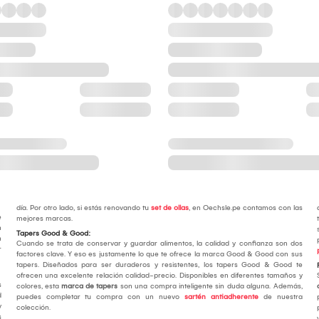
día. Por otro lado, si estás renovando tu
set de ollas
, en Oechsle.pe contamos con las
e
mejores marcas.
n
Tapers Good & Good:
n
Cuando se trata de conservar y guardar alimentos, la calidad y confianza son dos
r
factores clave. Y eso es justamente lo que te ofrece la marca Good & Good con sus
tapers. Diseñados para ser duraderos y resistentes, los tapers Good & Good te
ofrecen una excelente relación calidad-precio. Disponibles en diferentes tamaños y
s
colores, esta
marca de tapers
son una compra inteligente sin duda alguna. Además,
d
puedes completar tu compra con un nuevo
sartén antiadherente
de nuestra
y
colección.
s