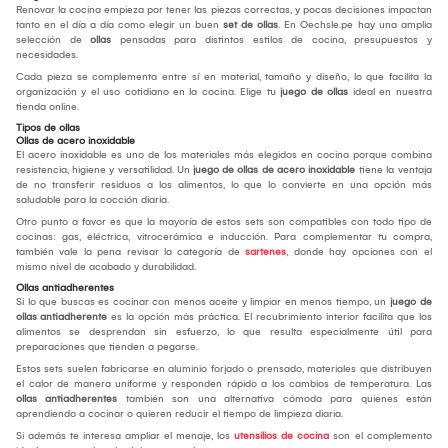
Renovar la cocina empieza por tener las piezas correctas, y pocas decisiones impactan
tanto en el día a día como elegir un buen
set de ollas
. En Oechsle.pe hay una amplia
selección de
ollas
pensadas para distintos estilos de cocina, presupuestos y
necesidades.
Cada pieza se complementa entre sí en material, tamaño y diseño, lo que facilita la
organización y el uso cotidiano en la cocina. Elige tu
juego de ollas
ideal en nuestra
tienda online.
Tipos de ollas
Ollas de acero inoxidable
El acero inoxidable es uno de los materiales más elegidos en cocina porque combina
resistencia, higiene y versatilidad. Un
juego de ollas de acero inoxidable
tiene la ventaja
de no transferir residuos a los alimentos, lo que lo convierte en una opción más
saludable para la cocción diaria.
Otro punto a favor es que la mayoría de estos sets son compatibles con todo tipo de
cocinas: gas, eléctrica, vitrocerámica e inducción. Para complementar tu compra,
también vale la pena revisar la categoría de
sartenes
, donde hay opciones con el
mismo nivel de acabado y durabilidad.
Ollas antiadherentes
Si lo que buscas es cocinar con menos aceite y limpiar en menos tiempo, un
juego de
ollas antiadherente
es la opción más práctica. El recubrimiento interior facilita que los
alimentos se desprendan sin esfuerzo, lo que resulta especialmente útil para
preparaciones que tienden a pegarse.
Estos sets suelen fabricarse en aluminio forjado o prensado, materiales que distribuyen
el calor de manera uniforme y responden rápido a los cambios de temperatura. Las
ollas antiadherentes
también son una alternativa cómoda para quienes están
aprendiendo a cocinar o quieren reducir el tiempo de limpieza diaria.
Si además te interesa ampliar el menaje, los
utensilios de cocina
son el complemento