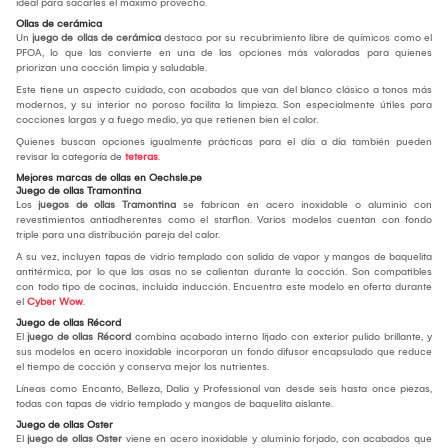
ideal para sacarles el máximo provecho.
Ollas de cerámica
Un
juego de ollas de cerámica
destaca por su recubrimiento libre de químicos como el
PFOA, lo que las convierte en una de las opciones más valoradas para quienes
priorizan una cocción limpia y saludable.
Este tiene un aspecto cuidado, con acabados que van del blanco clásico a tonos más
modernos, y su interior no poroso facilita la limpieza. Son especialmente útiles para
cocciones largas y a fuego medio, ya que retienen bien el calor.
Quienes buscan opciones igualmente prácticas para el día a día también pueden
revisar la categoría de
teteras
.
Mejores marcas de ollas en Oechsle.pe
Juego de ollas Tramontina
Los
juegos de ollas Tramontina
se fabrican en acero inoxidable o aluminio con
revestimientos antiadherentes como el starflon. Varios modelos cuentan con fondo
triple para una distribución pareja del calor.
A su vez, incluyen tapas de vidrio templado con salida de vapor y mangos de baquelita
antitérmica, por lo que las asas no se calientan durante la cocción. Son compatibles
con todo tipo de cocinas, incluida inducción. Encuentra este modelo en oferta durante
el
Cyber Wow
.
Juego de ollas Récord
El
juego de ollas Récord
combina acabado interno lijado con exterior pulido brillante, y
sus modelos en acero inoxidable incorporan un fondo difusor encapsulado que reduce
el tiempo de cocción y conserva mejor los nutrientes.
Líneas como Encanto, Belleza, Dalia y Professional van desde seis hasta once piezas,
todas con tapas de vidrio templado y mangos de baquelita aislante.
Juego de ollas Oster
El
juego de ollas Oster
viene en acero inoxidable y aluminio forjado, con acabados que