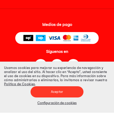
Medios de pago
Síguenos en
Usamos cookies para mejorar su experiencia de navegación y
analizar el uso del sitio. Al hacer clic en “Acepto”, usted consiente
el uso de cookies en su dispositivo. Para más información sobre
cómo administrarlas o eliminarlas, lo invitamos a revisar nuestra
Política de Cookies
.
Tienda 100% Segura
Aceptar
Tiendas Peruanas S.A. R.U.C. Nº 20493020618. Todos los derechos
reservados. Av. Aviación 2405 Piso 3, San Borja
Configuración de cookies
Precios disponibles solo en www.oechsle.pe. Precios online publicados
pueden incluir descuento adicional. Precios sujetos a variaciones sin
previo aviso. Productos sujetos a disponibilidad de stock