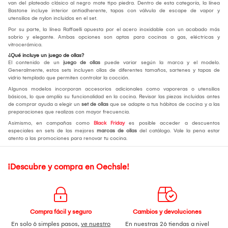
van del plateado clásico al negro mate tipo piedra. Dentro de esta categoría, la línea
Bastone incluye interior antiadherente, tapas con válvula de escape de vapor y
utensilios de nylon incluidos en el set.
Por su parte, la línea Raffaelli apuesta por el acero inoxidable con un acabado más
sobrio y elegante. Ambas opciones son aptas para cocinas a gas, eléctricas y
vitrocerámica.
¿Qué incluye un juego de ollas?
El contenido de un
juego de ollas
puede variar según la marca y el modelo.
Generalmente, estos sets incluyen ollas de diferentes tamaños, sartenes y tapas de
vidrio templado que permiten controlar la cocción.
Algunos modelos incorporan accesorios adicionales como vaporeras o utensilios
básicos, lo que amplía su funcionalidad en la cocina. Revisar las piezas incluidas antes
de comprar ayuda a elegir un
set de ollas
que se adapte a tus hábitos de cocina y a las
preparaciones que realizas con mayor frecuencia.
Asimismo, en campañas como
Black Friday
es posible acceder a descuentos
especiales en sets de las mejores
marcas de ollas
del catálogo. Vale la pena estar
atento a las promociones para renovar tu cocina.
¡Descubre y compra en Oechsle!
Compra fácil y seguro
Cambios y devoluciones
En solo 6 simples pasos,
ve nuestro
En nuestras 26 tiendas a nivel