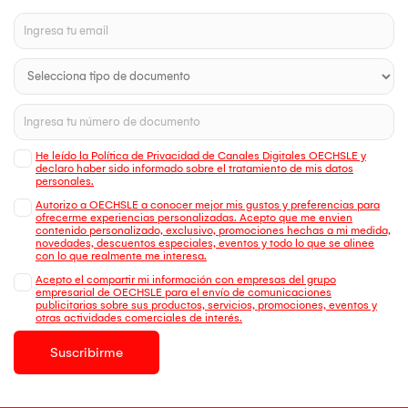
He leído la Política de Privacidad de Canales Digitales OECHSLE y
declaro haber sido informado sobre el tratamiento de mis datos
personales.
Autorizo a OECHSLE a conocer mejor mis gustos y preferencias para
ofrecerme experiencias personalizadas. Acepto que me envien
contenido personalizado, exclusivo, promociones hechas a mi medida,
novedades, descuentos especiales, eventos y todo lo que se alinee
con lo que realmente me interesa.
Acepto el compartir mi información con empresas del grupo
empresarial de OECHSLE para el envío de comunicaciones
publicitarias sobre sus productos, servicios, promociones, eventos y
otras actividades comerciales de interés.
Suscribirme