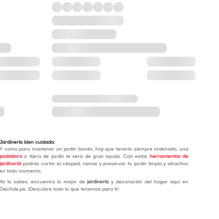
Jardinería bien cuidada:
Y como para mantener un jardín bonito, hay que tenerlo siempre ordenado, una
podadora
o tijera de jardín te será de gran ayuda. Con estas
herramientas de
jardinería
podrás cortar el césped, ramas y preservar tu jardín limpio y atractivo
en todo momento.
Ya lo sabes, encuentra lo mejor de
jardinería
y decoración del hogar aquí en
Oechsle.pe. ¡Descubre todo lo que tenemos para ti!