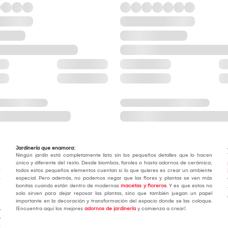
Jardinería que enamora:
Ningún jardín está completamente listo sin los pequeños detalles que lo hacen
e
único y diferente del resto. Desde biombos, faroles o hasta adornos de cerámica;
s
todos estos pequeños elementos cuentan si lo que quieres es crear un ambiente
.
especial. Pero además, no podemos negar que las flores y plantas se ven más
bonitas cuando están dentro de modernas
macetas y floreros
. Y es que estos no
solo sirven para dejar reposar las plantas, sino que también juegan un papel
importante en la decoración y transformación del espacio donde se las coloque.
e
¡Encuentra aquí los mejores
adornos de jardinería
y comienza a crear!
y
o
.