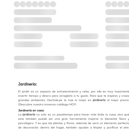
Jardinería:
El jardín es un espacio de entretenimiento y relax, por ello es muy important
invertir tiempo y dinero para arreglarlo a tu gusto. Para que te inspires y cree
grandes ambientes, Oechsle.pe te trae lo mejor en
jardinería
al mejor precio
¡Descubre nuestro inmenso catálogo HOY!
Jardinería en casa:
La
jardinería
no solo es un pasatiempo para hacer más linda tu casa, sino qu
esta también puede ser una gran herramienta mejorar tu bienestar físico 
psicológico. Y es que las plantas y flores, además de será un elemento perfect
de decoración dentro del hogar, también ayudan a limpiar y purificar el aire