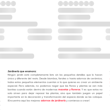
Jardinería que enamora:
Ningún jardín está completamente listo sin los pequeños detalles que lo hacen
e
único y diferente del resto. Desde biombos, faroles o hasta adornos de cerámica;
s
todos estos pequeños elementos cuentan si lo que quieres es crear un ambiente
.
especial. Pero además, no podemos negar que las flores y plantas se ven más
bonitas cuando están dentro de modernas
macetas y floreros
. Y es que estos no
solo sirven para dejar reposar las plantas, sino que también juegan un papel
importante en la decoración y transformación del espacio donde se las coloque.
e
¡Encuentra aquí los mejores
adornos de jardinería
y comienza a crear!
y
o
.