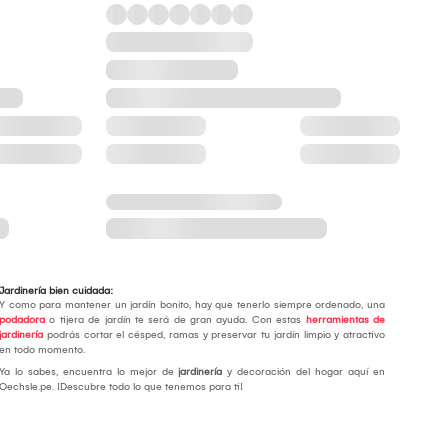
Jardinería bien cuidada:
Y como para mantener un jardín bonito, hay que tenerlo siempre ordenado, una
podadora
o tijera de jardín te será de gran ayuda. Con estas
herramientas de
jardinería
podrás cortar el césped, ramas y preservar tu jardín limpio y atractivo
en todo momento.
Ya lo sabes, encuentra lo mejor de
jardinería
y decoración del hogar aquí en
Oechsle.pe. ¡Descubre todo lo que tenemos para ti!