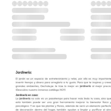
Jardinería:
El jardín es un espacio de entretenimiento y relax, por ello es muy important
invertir tiempo y dinero para arreglarlo a tu gusto. Para que te inspires y cree
grandes ambientes, Oechsle.pe te trae lo mejor en
jardinería
al mejor precio
¡Descubre nuestro inmenso catálogo HOY!
Jardinería en casa:
La
jardinería
no solo es un pasatiempo para hacer más linda tu casa, sino qu
esta también puede ser una gran herramienta mejorar tu bienestar físico 
psicológico. Y es que las plantas y flores, además de será un elemento perfect
de decoración dentro del hogar, también ayudan a limpiar y purificar el aire