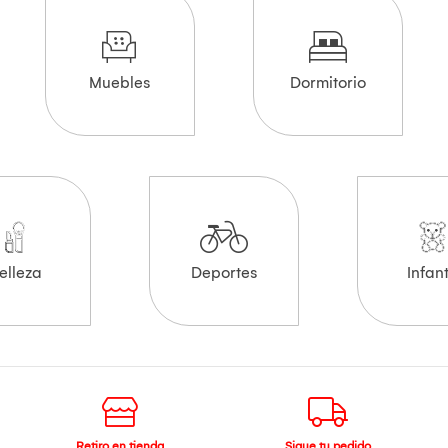
Muebles
Dormitorio
elleza
Deportes
Infant
Retiro en tienda
Sigue tu pedido