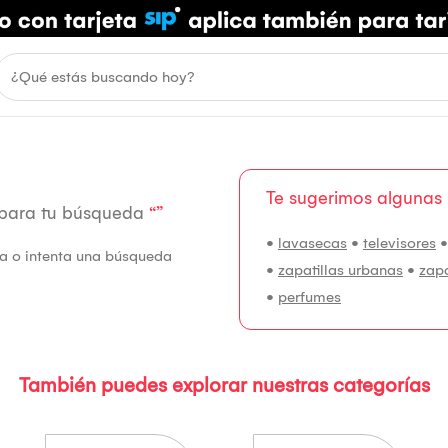
Te sugerimos algunas
 para tu búsqueda
“”
•
lavasecas
•
televisores
fía o intenta una búsqueda
•
zapatillas urbanas
•
zap
•
perfumes
También puedes explorar nuestras categorías