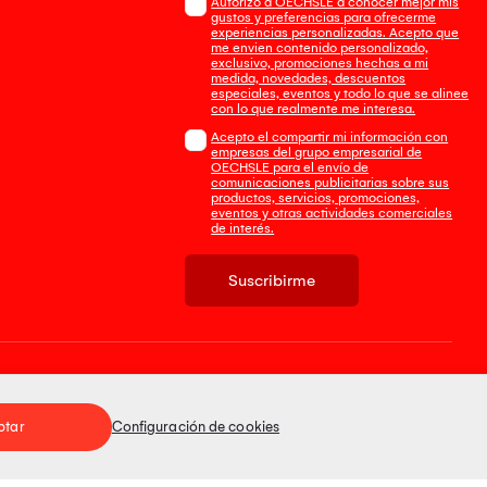
Autorizo a OECHSLE a conocer mejor mis
gustos y preferencias para ofrecerme
experiencias personalizadas. Acepto que
me envien contenido personalizado,
exclusivo, promociones hechas a mi
medida, novedades, descuentos
especiales, eventos y todo lo que se alinee
con lo que realmente me interesa.
Acepto el compartir mi información con
empresas del grupo empresarial de
OECHSLE para el envío de
comunicaciones publicitarias sobre sus
productos, servicios, promociones,
eventos y otras actividades comerciales
de interés.
Suscribirme
Tienda 100% Segura
ptar
Configuración de cookies