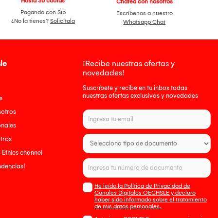
Hasta 36 cuotas
Chatea con nosotros
Pagando con Sip
Escríbenos a nuestro
¿No la tienes?
Solicítala
Whatsapp Chat
le
¡Recibe nuestras ofertas y
novedades!
Suscríbete y recibe en tu inbox todas
nuestras ofertas exclusivas y novedades
s
sotros
onales
tros
- Ethics channel
endencias!
He leído la Política de Privacidad de
Canales Digitales OECHSLE y declaro
haber sido informado sobre el tratamiento
de mis datos personales.