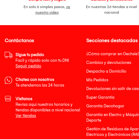
En solo 6 simples pasos,
ve
En nuestras 26 tiendas a nivel
nuestro video
nacional
Contáctanos
Secciones destacadas
¿Cómo comprar en Oechsle
Sigue tu pedido
Facil y rápido solo con tu DNI
Cambios y devoluciones
Seguir pedido
Despacho a Domicilio
Chatea con nosotros
Mis Pedidos
Te atendemos las 24 horas
Devoluciones sin salir de cas
Super Garantía
Visítanos
Revisa aquí nuestros horarios y
Garantía Decohogar
tiendas disponibles a nivel nacional
Garantía en Electro y Máqui
Ver tiendas
Deporte
Gestión de Residuos de Apar
Eléctricos y Electrónicos (RA