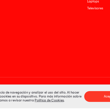
Laptops
Televisores
Medios de pago
a de navegación y analizar el uso del sitio. Al hacer
e cookies en su dispositivo. Para más información sobre
Ace
itamos a revisar nuestra
Política de Cookies
.