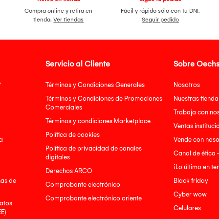
Compra online y retira en
Fácil y rápido sólo con tu DNI.
tienda.
Ver tiendas
Seguir pedido
Servicio al Cliente
Sobre Oechs
?
Términos y Condiciones Generales
Nosotros
Términos y Condiciones de Promociones
Nuestras tienda
Comerciales
Trabaja con no
Términos y condiciones Marketplace
Ventas instituci
Política de cookies
a
Vende con noso
Política de privacidad de canales
Canal de ética 
digitales
¡Lo último en t
Derechos ARCO
nas de
Black friday
Comprobante electrónico
Cyber wow
Comprobante electrónico oriente
atos
Celulares
EE)