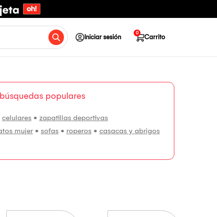
0
Iniciar sesión
Carrito
 búsquedas populares
•
celulares
•
zapatillas deportivas
atos mujer
•
sofas
•
roperos
•
casacas y abrigos