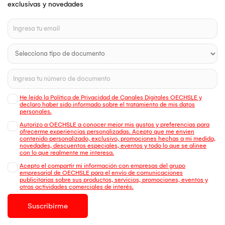
exclusivas y novedades
He leído la Política de Privacidad de Canales Digitales OECHSLE y
declaro haber sido informado sobre el tratamiento de mis datos
personales.
Autorizo a OECHSLE a conocer mejor mis gustos y preferencias para
ofrecerme experiencias personalizadas. Acepto que me envien
contenido personalizado, exclusivo, promociones hechas a mi medida,
novedades, descuentos especiales, eventos y todo lo que se alinee
con lo que realmente me interesa.
Acepto el compartir mi información con empresas del grupo
empresarial de OECHSLE para el envío de comunicaciones
publicitarias sobre sus productos, servicios, promociones, eventos y
otras actividades comerciales de interés.
Suscribirme