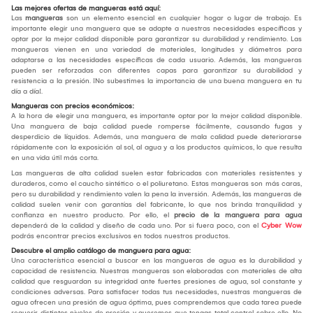
Las mejores ofertas de mangueras está aquí:
Las
mangueras
son un elemento esencial en cualquier hogar o lugar de trabajo. Es
importante elegir una manguera que se adapte a nuestras necesidades específicas y
optar por la mejor calidad disponible para garantizar su durabilidad y rendimiento. Las
mangueras vienen en una variedad de materiales, longitudes y diámetros para
adaptarse a las necesidades específicas de cada usuario. Además, las mangueras
pueden ser reforzadas con diferentes capas para garantizar su durabilidad y
resistencia a la presión. ¡No subestimes la importancia de una buena manguera en tu
día a día!.
Mangueras con precios económicos:
A la hora de elegir una manguera, es importante optar por la mejor calidad disponible.
Una manguera de baja calidad puede romperse fácilmente, causando fugas y
desperdicio de líquidos. Además, una manguera de mala calidad puede deteriorarse
rápidamente con la exposición al sol, al agua y a los productos químicos, lo que resulta
en una vida útil más corta.
Las mangueras de alta calidad suelen estar fabricadas con materiales resistentes y
duraderos, como el caucho sintético o el poliuretano. Estas mangueras son más caras,
pero su durabilidad y rendimiento valen la pena la inversión. Además, las mangueras de
calidad suelen venir con garantías del fabricante, lo que nos brinda tranquilidad y
confianza en nuestro producto. Por ello, el
precio de la manguera para agua
dependerá de la calidad y diseño de cada uno. Por si fuera poco, con el
Cyber Wow
podrás encontrar precios exclusivos en todos nuestros productos.
Descubre el amplio catálogo de manguera para agua:
Una característica esencial a buscar en las mangueras de agua es la durabilidad y
capacidad de resistencia. Nuestras mangueras son elaboradas con materiales de alta
calidad que resguardan su integridad ante fuertes presiones de agua, sol constante y
condiciones adversas. Para satisfacer todas tus necesidades, nuestras mangueras de
agua ofrecen una presión de agua óptima, pues comprendemos que cada tarea puede
requerir distintos niveles de presión y queremos que tengas total control sobre ello. No