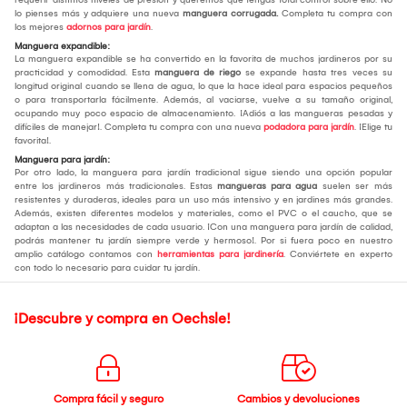
lo pienses más y adquiere una nueva
manguera corrugada.
Completa tu compra con
los mejores
adornos para jardín
.
Manguera expandible:
La manguera expandible se ha convertido en la favorita de muchos jardineros por su
practicidad y comodidad. Esta
manguera de riego
se expande hasta tres veces su
longitud original cuando se llena de agua, lo que la hace ideal para espacios pequeños
o para transportarla fácilmente. Además, al vaciarse, vuelve a su tamaño original,
ocupando muy poco espacio de almacenamiento. ¡Adiós a las mangueras pesadas y
difíciles de manejar!. Completa tu compra con una nueva
podadora para jardín
. ¡Elige tu
favorita!.
Manguera para jardín:
Por otro lado, la manguera para jardín tradicional sigue siendo una opción popular
entre los jardineros más tradicionales. Estas
mangueras para agua
suelen ser más
resistentes y duraderas, ideales para un uso más intensivo y en jardines más grandes.
Además, existen diferentes modelos y materiales, como el PVC o el caucho, que se
adaptan a las necesidades de cada usuario. ¡Con una manguera para jardín de calidad,
podrás mantener tu jardín siempre verde y hermoso!. Por si fuera poco en nuestro
amplio catálogo contamos con
herramientas para jardinería
. Conviértete en experto
con todo lo necesario para cuidar tu jardín.
¡Descubre y compra en Oechsle!
Compra fácil y seguro
Cambios y devoluciones