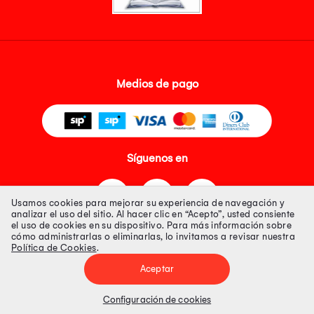
Medios de pago
Síguenos en
Usamos cookies para mejorar su experiencia de navegación y
analizar el uso del sitio. Al hacer clic en “Acepto”, usted consiente
el uso de cookies en su dispositivo. Para más información sobre
cómo administrarlas o eliminarlas, lo invitamos a revisar nuestra
Política de Cookies
.
Tienda 100% Segura
Aceptar
Tiendas Peruanas S.A. R.U.C. Nº 20493020618. Todos los derechos
reservados. Av. Aviación 2405 Piso 3, San Borja
Configuración de cookies
Precios disponibles solo en www.oechsle.pe. Precios online publicados