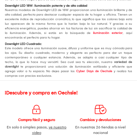
Downlight LED 18W: Iluminación potente y de alta calidad
Nuestros modelos de Downlight LED de 18W proporcionan una iluminación brillante y de
alta calidad, perfecta para destacar cualquier espacio de tu hogar u oficina. Tienen un
excelente índice de reproducción cromática, lo que significa que los colores bajo esta
luz aparecen de la misma forma que lo harían bajo la luz natural. Y gracias a su
eficiencia energética, puedes ahorrar en tus facturas de luz sin sacrificar la calidad de
la iluminación. Además, si estás en la búsqueda de
iluminación exterior
, aquí
encontrarás el perfecto para tu hogar.
Downlight LED Cuadrado:
Este modelo ofrece una iluminación suave, difusa y uniforme que es muy cómoda para
los ojos. Su diseño cuadrado, moderno y elegante es perfecto para dar un toque
contemporáneo a cualquier estancia. Además, se adapta a casi cualquier tipo de
techo, lo que lo hace muy versátil. Sea cual sea tu elección, nuestra
variedad de
downlight
te proporcionará una solución de iluminación estilizada y eficiente que
agrega valor a tu espacio. No dejes pasar los
Cyber Days de Oechsle
y realiza tus
compras con precios exclusivos.
¡Descubre y compra en Oechsle!
Compra fácil y seguro
Cambios y devoluciones
En solo 6 simples pasos,
ve nuestro
En nuestras 26 tiendas a nivel
video
nacional