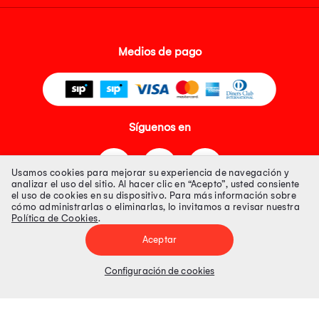
Medios de pago
Síguenos en
Usamos cookies para mejorar su experiencia de navegación y
analizar el uso del sitio. Al hacer clic en “Acepto”, usted consiente
el uso de cookies en su dispositivo. Para más información sobre
cómo administrarlas o eliminarlas, lo invitamos a revisar nuestra
Política de Cookies
.
Tienda 100% Segura
Aceptar
Tiendas Peruanas S.A. R.U.C. Nº 20493020618. Todos los derechos
reservados. Av. Aviación 2405 Piso 3, San Borja
Configuración de cookies
Precios disponibles solo en www.oechsle.pe. Precios online publicados
pueden incluir descuento adicional. Precios sujetos a variaciones sin
previo aviso. Productos sujetos a disponibilidad de stock
El Oficial de Protección de Datos Personales de Tiendas Peruanas S.A.
identificada con RUC No. 20493020618 es el señor Juan Diego Gavelan