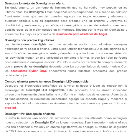
Descubre lo mejor de Downlights en oferta:
Sin duda alguna, un elemento de iluminación que se ha vuelto muy popular en los
últimos años: los
downlights
. Estas pequeñas luces empotradas en el techo no solo son
funcionales, sino que también pueden agregar un toque moderno y elegante a
cualquier espacio. Con su capacidad para producir una luz brillante y uniforme, su
durabilidad y resistencia, y su eficiencia energética, no es de extrañar que sean
considerados de la mejor calidad en el mercado. Navega por la web de Oechsle.pe y
encuentra los mejores productos de
iluminación para el interior del hogar
.
Downlights con precios inigualables:
Los
iluminadores downlights
son una excelente opción para alumbrar cualquier
habitación de tu hogar u oficina. Estas luces utilizan tecnología LED, lo que significa que
son más eficientes energéticamente y duraderas que las luces tradicionales. Además,
los downlights vienen en una variedad de tamaños y formas, lo que los hace perfectos
para adaptarse a cualquier espacio. Por ello, si estás por realizar tu compra, recuerda
que el
precio de los downlights
dependerá de las características de cada modelo. Con
los
descuentos Cyber Days
encontrarás todos nuestros productos con precios
realmente bajos.
Compra al mejor precio tu nuevo Downlight LED empotrable:
Descubre los incontables beneficios de iluminar tu hogar o lugar de trabajo con la
tecnología de
Downlight LED empotrable
. Este producto, con su diseño innovador,
ofrece una iluminación clara, brillante y uniforme en todo tipo de estancias. Además de
su funcionalidad, la iluminación empotrable agrega un aspecto limpio y moderno al
espacio, haciéndolo más atractivo. Asimismo, también contamos con precios únicos en
tiras led
.
Downlight 12V: Una opción eficiente
Si estás buscando una opción de iluminación que sea tan eficiente como ecológica,
nuestra selección de
Downlight 12V
es lo que necesitas. Este innovador modelo ofrece
una alta eficiencia lumínica y un ahorro significativo de energía. Su voltaje de seguridad
de 12V lo hace seguro para su uso incluso en lugares húmedos como baños y cocinas.