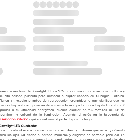
Nuestros modelos de Downlight LED de 18W proporcionan una iluminación brillante y
de alta calidad, perfecta para destacar cualquier espacio de tu hogar u oficina.
Tienen un excelente índice de reproducción cromática, lo que significa que los
colores bajo esta luz aparecen de la misma forma que lo harían bajo la luz natural. Y
gracias a su eficiencia energética, puedes ahorrar en tus facturas de luz sin
sacrificar la calidad de la iluminación. Además, si estás en la búsqueda de
iluminación exterior
, aquí encontrarás el perfecto para tu hogar.
Downlight LED Cuadrado:
Este modelo ofrece una iluminación suave, difusa y uniforme que es muy cómoda
para los ojos. Su diseño cuadrado, moderno y elegante es perfecto para dar un
toque contemporáneo a cualquier estancia. Además, se adapta a casi cualquier tipo