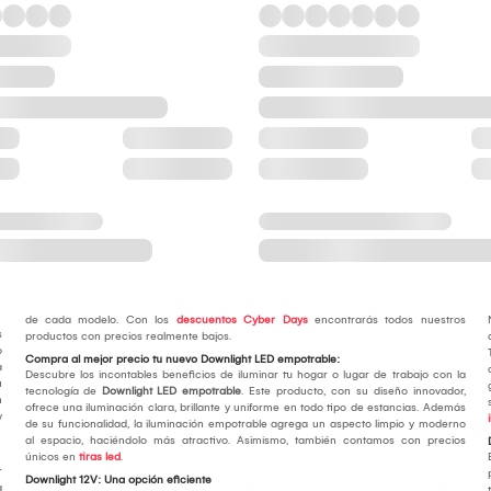
de cada modelo. Con los
descuentos Cyber Days
encontrarás todos nuestros
s
productos con precios realmente bajos.
o
Compra al mejor precio tu nuevo Downlight LED empotrable:
a
Descubre los incontables beneficios de iluminar tu hogar o lugar de trabajo con la
u
tecnología de
Downlight LED empotrable
. Este producto, con su diseño innovador,
n
ofrece una iluminación clara, brillante y uniforme en todo tipo de estancias. Además
y
de su funcionalidad, la iluminación empotrable agrega un aspecto limpio y moderno
al espacio, haciéndolo más atractivo. Asimismo, también contamos con precios
únicos en
tiras led
.
r
Downlight 12V: Una opción eficiente
a