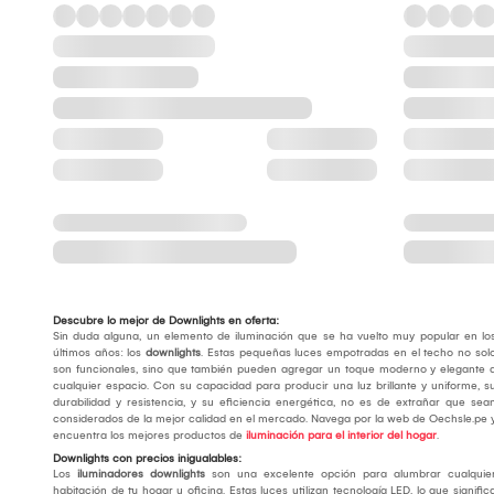
Descubre lo mejor de Downlights en oferta:
Sin duda alguna, un elemento de iluminación que se ha vuelto muy popular en lo
últimos años: los
downlights
. Estas pequeñas luces empotradas en el techo no sol
son funcionales, sino que también pueden agregar un toque moderno y elegante 
cualquier espacio. Con su capacidad para producir una luz brillante y uniforme, s
durabilidad y resistencia, y su eficiencia energética, no es de extrañar que sea
considerados de la mejor calidad en el mercado. Navega por la web de Oechsle.pe 
encuentra los mejores productos de
iluminación para el interior del hogar
.
Downlights con precios inigualables:
Los
iluminadores downlights
son una excelente opción para alumbrar cualquie
habitación de tu hogar u oficina. Estas luces utilizan tecnología LED, lo que signific