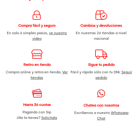
Compra fácil y seguro
Cambios y devoluciones
En solo 6 simples pasos,
ve nuestro
En nuestras 26 tiendas a nivel
video
nacional
Retiro en tienda
Sigue tu pedido
Compra online y retira en tienda.
Ver
Fácil y rápido sólo con tu DNI.
Seguir
tiendas
pedido
Hasta 36 cuotas
Chatea con nosotros
Pagando con Sip
Escríbenos a nuestro
Whatsapp
¿No la tienes?
Solicítala
Chat