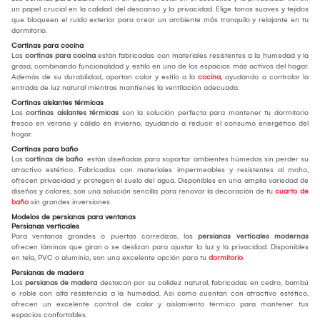
un papel crucial en la calidad del descanso y la privacidad. Elige tonos suaves y tejidos
que bloqueen el ruido exterior para crear un ambiente más tranquilo y relajante en tu
dormitorio.
Cortinas para cocina
Las
cortinas para cocina
están fabricadas con materiales resistentes a la humedad y la
grasa, combinando funcionalidad y estilo en uno de los espacios más activos del hogar.
Además de su durabilidad, aportan color y estilo a la
cocina
, ayudando a controlar la
entrada de luz natural mientras mantienes la ventilación adecuada.
Cortinas aislantes térmicas
Las
cortinas aislantes térmicas
son la solución perfecta para mantener tu dormitorio
fresco en verano y cálido en invierno, ayudando a reducir el consumo energético del
hogar.
Cortinas para baño
Las
cortinas de baño
están diseñadas para soportar ambientes húmedos sin perder su
atractivo estético. Fabricadas con materiales impermeables y resistentes al moho,
ofrecen privacidad y protegen el suelo del agua. Disponibles en una amplia variedad de
diseños y colores, son una solución sencilla para renovar la decoración de tu
cuarto de
baño
sin grandes inversiones.
Modelos de persianas para ventanas
Persianas verticales
Para ventanas grandes o puertas corredizas, las
persianas verticales modernas
ofrecen láminas que giran o se deslizan para ajustar la luz y la privacidad. Disponibles
en tela, PVC o aluminio, son una excelente opción para tu
dormitorio
.
Persianas de madera
Las
persianas de madera
destacan por su calidez natural, fabricadas en cedro, bambú
o roble con alta resistencia a la humedad. Así como cuentan con atractivo estético,
ofrecen un excelente control de calor y aislamiento térmico para mantener tus
espacios confortables.