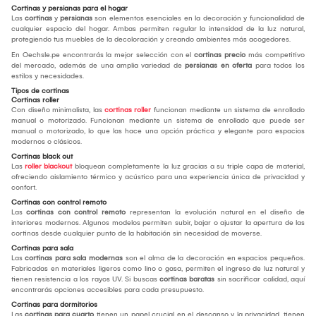
Cortinas y persianas para el hogar
Las
cortinas
y
persianas
son elementos esenciales en la decoración y funcionalidad de
cualquier espacio del hogar. Ambas permiten regular la intensidad de la luz natural,
protegiendo tus muebles de la decoloración y creando ambientes más acogedores.
En Oechsle.pe encontrarás la mejor selección con el
cortinas precio
más competitivo
del mercado, además de una amplia variedad de
persianas en oferta
para todos los
estilos y necesidades.
Tipos de cortinas
Cortinas roller
Con diseño minimalista, las
cortinas roller
funcionan mediante un sistema de enrollado
manual o motorizado. Funcionan mediante un sistema de enrollado que puede ser
manual o motorizado, lo que las hace una opción práctica y elegante para espacios
modernos o clásicos.
Cortinas black out
Las
roller blackout
bloquean completamente la luz gracias a su triple capa de material,
ofreciendo aislamiento térmico y acústico para una experiencia única de privacidad y
confort.
Cortinas con control remoto
Las
cortinas con control remoto
representan la evolución natural en el diseño de
interiores modernos. Algunos modelos permiten subir, bajar o ajustar la apertura de las
cortinas desde cualquier punto de la habitación sin necesidad de moverse.
Cortinas para sala
Las
cortinas para sala modernas
son el alma de la decoración en espacios pequeños.
Fabricadas en materiales ligeros como lino o gasa, permiten el ingreso de luz natural y
tienen resistencia a los rayos UV. Si buscas
cortinas baratas
sin sacrificar calidad, aquí
encontrarás opciones accesibles para cada presupuesto.
Cortinas para dormitorios
Las
cortinas para cuarto
tienen un papel crucial en el descanso y la privacidad. tienen