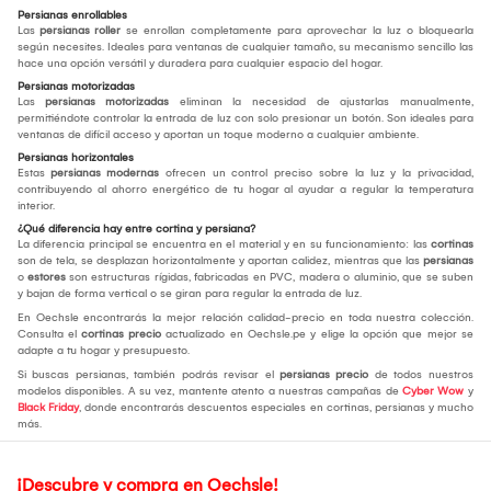
Persianas enrollables
Las
persianas roller
se enrollan completamente para aprovechar la luz o bloquearla
según necesites. Ideales para ventanas de cualquier tamaño, su mecanismo sencillo las
hace una opción versátil y duradera para cualquier espacio del hogar.
Persianas motorizadas
Las
persianas motorizadas
eliminan la necesidad de ajustarlas manualmente,
permitiéndote controlar la entrada de luz con solo presionar un botón. Son ideales para
ventanas de difícil acceso y aportan un toque moderno a cualquier ambiente.
Persianas horizontales
Estas
persianas modernas
ofrecen un control preciso sobre la luz y la privacidad,
contribuyendo al ahorro energético de tu hogar al ayudar a regular la temperatura
interior.
¿Qué diferencia hay entre cortina y persiana?
La diferencia principal se encuentra en el material y en su funcionamiento: las
cortinas
son de tela, se desplazan horizontalmente y aportan calidez, mientras que las
persianas
o
estores
son estructuras rígidas, fabricadas en PVC, madera o aluminio, que se suben
y bajan de forma vertical o se giran para regular la entrada de luz.
En Oechsle encontrarás la mejor relación calidad-precio en toda nuestra colección.
Consulta el
cortinas precio
actualizado en Oechsle.pe y elige la opción que mejor se
adapte a tu hogar y presupuesto.
Si buscas persianas, también podrás revisar el
persianas precio
de todos nuestros
modelos disponibles. A su vez, mantente atento a nuestras campañas de
Cyber Wow
y
Black Friday
, donde encontrarás descuentos especiales en cortinas, persianas y mucho
más.
¡Descubre y compra en Oechsle!