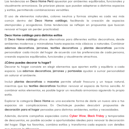
Las tendencias en
Deco Home Perú
apuestan por ambientes equilibrados, funcionales y
visualmente armoniosos. Se priorizan piezas que puedan adaptarse a distintos espacios
y estilos, permitiendo combinaciones versátiles.
El uso de elementos naturales, colores neutros y formas simples es cada vez más
común dentro del
Deco Home catálogo
, facilitando la creación de espacios
atemporales y acogedores. Estas tendencias se reflejan en propuestas que buscan
renovar el hogar sin perder practicidad.
Deco Home catálogo para distintos estilos
El
Deco Home catálogo
ofrece alternativas para diferentes estilos decorativos, desde
ambientes modernos y minimalistas hasta espacios más clásicos o naturales. Combinar
adornos decorativos
,
jarrones
,
textiles decorativos
y
plantas decorativas
permite
personalizar cada rincón del hogar de acuerdo con las preferencias de cada persona,
creando espacios equilibrados, funcionales y visualmente atractivos.
¿Cómo puedes decorar tu hogar?
Decorar tu hogar consiste en elegir elementos que aporten estilo y equilibrio a cada
espacio. Los
adornos decorativos
,
jarrones
y
portavelas
ayudan a sumar personalidad
sin saturar el ambiente.
Incluir
plantas decorativas
o
macetas
permite añadir frescura y un toque natural,
mientras que los
textiles decorativos
facilitan renovar el espacio de forma sencilla. Al
combinar estos elementos, es posible lograr un resultado armonioso siguiendo tu propio
estilo.
Explorar la categoría
Deco Home
es una excelente forma de darle un nuevo aire a tus
espacios sin complicaciones. En Oechsle.pe puedes descubrir propuestas de
decoración para el hogar
pensadas para distintos ambientes, estilos y necesidades.
Además, durante campañas especiales como
Cyber Wow
,
Black Friday
y temporadas
de descuentos, es posible acceder a oportunidades ideales para renovar la decoración
del hogar. Elige tus favoritos, combina estilos y transforma cada espacio con detalles
que marcan la diferencia.