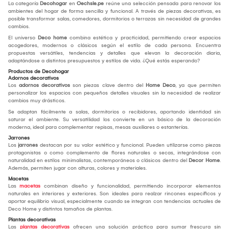
La categoría
Decohogar
en
Oechsle.pe
reúne una selección pensada para renovar los
ambientes del hogar de forma sencilla y funcional. A través de piezas decorativas, es
posible transformar salas, comedores, dormitorios o terrazas sin necesidad de grandes
cambios.
El universo
Deco home
combina estética y practicidad, permitiendo crear espacios
acogedores, modernos o clásicos según el estilo de cada persona. Encuentra
propuestas versátiles, tendencias y detalles que elevan la decoración diaria,
adaptándose a distintos presupuestos y estilos de vida. ¿Qué estás esperando?
Productos de Decohogar
Adornos decorativos
Los
adornos decorativos
son piezas clave dentro del
Home Deco
, ya que permiten
personalizar los espacios con pequeños detalles visuales sin la necesidad de realizar
cambios muy drásticos.
Se adaptan fácilmente a salas, dormitorios o recibidores, aportando identidad sin
saturar el ambiente. Su versatilidad los convierte en un básico de la decoración
moderna, ideal para complementar repisas, mesas auxiliares o estanterías.
Jarrones
Los
jarrones
destacan por su valor estético y funcional. Pueden utilizarse como piezas
protagonistas o como complemento de flores naturales o secas, integrándose con
naturalidad en estilos minimalistas, contemporáneos o clásicos dentro del
Decor Home
.
Además, permiten jugar con alturas, colores y materiales.
Macetas
Las
macetas
combinan diseño y funcionalidad, permitiendo incorporar elementos
naturales en interiores y exteriores. Son ideales para realzar rincones específicos y
aportar equilibrio visual, especialmente cuando se integran con tendencias actuales de
Deco Home y distintos tamaños de plantas.
Plantas decorativas
Las
plantas decorativas
ofrecen una solución práctica para sumar frescura sin