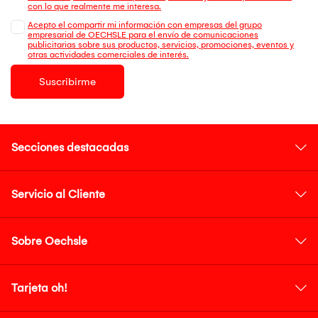
con lo que realmente me interesa.
Acepto el compartir mi información con empresas del grupo
empresarial de OECHSLE para el envío de comunicaciones
publicitarias sobre sus productos, servicios, promociones, eventos y
otras actividades comerciales de interés.
Suscribirme
Secciones destacadas
Servicio al Cliente
Sobre Oechsle
Tarjeta oh!