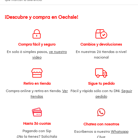
¡Descubre y compra en Oechsle!
Compra fácil y seguro
Cambios y devoluciones
En solo 6 simples pasos,
ve nuestro
En nuestras 26 tiendas a nivel
video
nacional
Retiro en tienda
Sigue tu pedido
Compra online y retira en tienda.
Ver
Fácil y rápido sólo con tu DNI.
Seguir
tiendas
pedido
Hasta 36 cuotas
Chatea con nosotros
Pagando con Sip
Escríbenos a nuestro
Whatsapp
¿No la tienes?
Solicítala
Chat