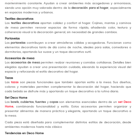
mantenimiento constante. Ayudan a crear ambientes más acogedores y armoniosos,
siendo una opción muy valorada dentro de la
decoración para el hogar
, especialmente
en espacios modernos y urbanos.
Textiles decorativos
Los
textiles decorativos
aportan calidez y confort al hogar. Cojines, mantas y caminos
de mesa permiten renovar espacios de forma rápida, añadiendo color, textura y
coherencia visual a la decoración general, sin necesidad de grandes cambios.
Portavelas
Los
portavelas
contribuyen a crear atmósferas cálidas y acogedoras. Funcionan como
elementos decorativos tanto de día como de noche, ideales para salas, comedores o
dormitorios, aportando luz suave y un toque decorativo sutil.
Accesorios de mesa
Los
accesorios de mesa
permiten realzar reuniones y comidas cotidianas. Detalles bien
elegidos ayudan a crear una presentación cuidada, elevando la experiencia visual del
espacio y reforzando el estilo decorativo del hogar.
Tazas
Las
tazas
son piezas funcionales que también aportan estilo a la mesa. Sus diseños,
colores y materiales permiten complementar la decoración del hogar, haciendo que
cada bebida se disfrute más y aportando un toque decorativo a la rutina diaria.
Set Deco Home
Los
bowls
,
cubiertos
,
fuentes
y
copas
son elementos esenciales dentro de un
set Deco
Home
, combinando funcionalidad y estilo. Estos accesorios permiten organizar y
presentar alimentos de manera práctica y elegante, aportando un toque decorativo a
la mesa.
Cada pieza está diseñada para complementar distintos estilos de decoración, desde
ambientes modernos hasta más clásico
Tendencias en Deco Home