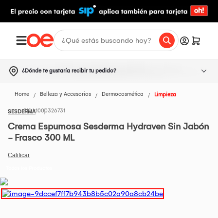
¿Dónde te gustaría recibir tu pedido?
Home
Belleza y Accesorios
Dermocosmética
Limpieza
1000326731
SESDERMA
Crema Espumosa Sesderma Hydraven Sin Jabón
- Frasco 300 ML
Todos los Productos