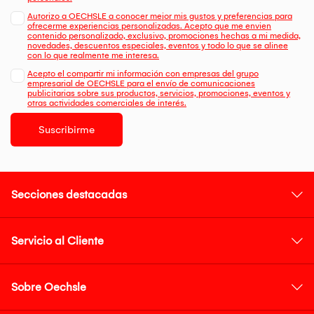
Autorizo a OECHSLE a conocer mejor mis gustos y preferencias para
ofrecerme experiencias personalizadas. Acepto que me envien
contenido personalizado, exclusivo, promociones hechas a mi medida,
novedades, descuentos especiales, eventos y todo lo que se alinee
con lo que realmente me interesa.
Acepto el compartir mi información con empresas del grupo
empresarial de OECHSLE para el envío de comunicaciones
publicitarias sobre sus productos, servicios, promociones, eventos y
otras actividades comerciales de interés.
Suscribirme
Secciones destacadas
Servicio al Cliente
Sobre Oechsle