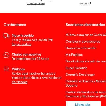
nuestro video
nacional
Contáctanos
Secciones destacadas
¿Cómo comprar en Oechsle
Sigue tu pedido
Facil y rápido solo con tu DNI
Cambios y devoluciones
Seguir pedido
Despacho a Domicilio
Chatea con nosotros
Mis Pedidos
Te atendemos las 24 horas
Devoluciones sin salir de cas
Super Garantía
Visítanos
Revisa aquí nuestros horarios y
Garantía Decohogar
tiendas disponibles a nivel nacional
Garantía en Electro y Máqui
Ver tiendas
Deporte
Gestión de Residuos de Apar
Eléctricos y Electrónicos (RA