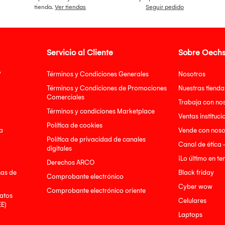
tienda.
Ver tiendas
Seguir pedido
Servicio al Cliente
Sobre Oechs
?
Términos y Condiciones Generales
Nosotros
Términos y Condiciones de Promociones
Nuestras tienda
Comerciales
Trabaja con no
Términos y condiciones Marketplace
Ventas instituci
Política de cookies
a
Vende con noso
Política de privacidad de canales
Canal de ética 
digitales
¡Lo último en t
Derechos ARCO
nas de
Black friday
Comprobante electrónico
Cyber wow
Comprobante electrónico oriente
atos
Celulares
EE)
Laptops