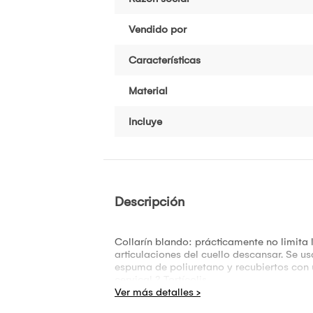
Vendido por
Características
Material
Incluye
Descripción
Collarín blando: prácticamente no limita
articulaciones del cuello descansar. Se us
espuma de poliuretano y recubiertos con 
cervical ? Tortícolis