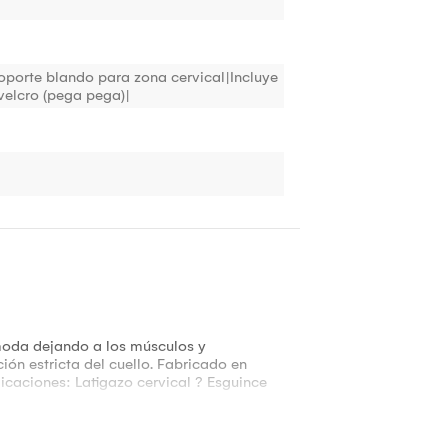
porte blando para zona cervical|Incluye
 velcro (pega pega)|
ómoda dejando a los músculos y
ción estricta del cuello. Fabricado en
caciones: Latigazo cervical ? Esguince