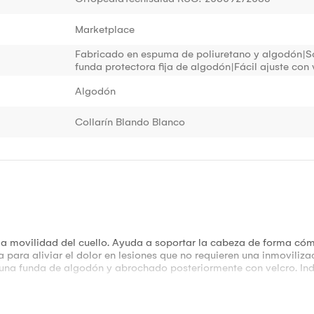
Marketplace
Fabricado en espuma de poliuretano y algodón|So
funda protectora fija de algodón|Fácil ajuste con
Algodón
Collarín Blando Blanco
 la movilidad del cuello. Ayuda a soportar la cabeza de forma c
a para aliviar el dolor en lesiones que no requieren una inmoviliza
una funda de algodón y abrochado posteriormente con velcro. Indi