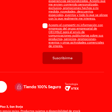
experiencias personalizadas. Acepto que
me envien contenido personalizado,
exclusivo, promociones hechas a mi
medida, novedades, descuentos
especiales, eventos y todo lo que se alinee
con lo que realmente me interesa.
Acepto el compartir mi información con
empresas del grupo empresarial de
OECHSLE para el envío de
comunicaciones publicitarias sobre sus
productos, servicios, promociones,
eventos y otras actividades comerciales
de interés.
Suscribirme
Tienda 100% Segura
Piso 3, San Borja
 previo aviso. Productos sujetos a disponibilidad de stock