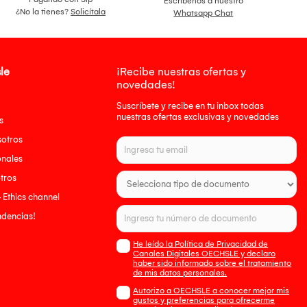
Escríbenos a nuestro
¿No la tienes?
Solicítala
Whatsapp Chat
le
¡Recibe nuestras ofertas y
novedades!
Suscríbete y recibe en tu inbox todas
nuestras ofertas exclusivas y novedades
s
sotros
onales
tros
- Ethics channel
endencias!
He leído la Política de Privacidad de
Canales Digitales OECHSLE y declaro
haber sido informado sobre el tratamiento
de mis datos personales.
Autorizo a OECHSLE a conocer mejor mis
gustos y preferencias para ofrecerme