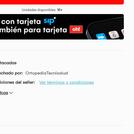
Unidades disponibles:
10+
stacadas
achado por:
OrtopediaTecnisalud
ciones del seller:
Ver términos y condiciones
icas