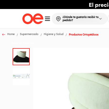
¿Dónde te gustaría recibir tu
pedido?
Home
Supermercado
Higiene y Salud
Productos Ortopédicos
Todos los Productos