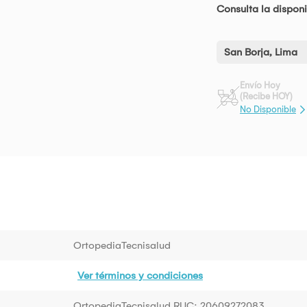
Consulta la disponi
San Borja, Lima
Envío Hoy
(Recibe HOY)
No Disponible
OrtopediaTecnisalud
Ver términos y condiciones
OrtopediaTecnisalud RUC: 20609272083