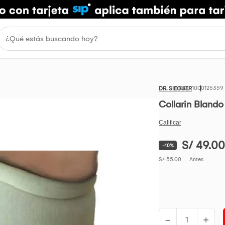
1000125359
DR. SIEGUER
Collarin Blando
S/ 49.00
-10%
S/ 55.00
Antes
-
+