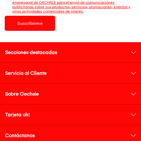
empresarial de OECHSLE para el envío de comunicaciones
publicitarias sobre sus productos, servicios, promociones, eventos y
otras actividades comerciales de interés.
Suscribirme
Secciones destacadas
Servicio al Cliente
Sobre Oechsle
Tarjeta oh!
Contáctanos