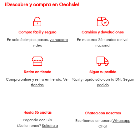
¡Descubre y compra en Oechsle!
Compra fácil y seguro
Cambios y devoluciones
En solo 6 simples pasos,
ve nuestro
En nuestras 26 tiendas a nivel
video
nacional
Retiro en tienda
Sigue tu pedido
Compra online y retira en tienda.
Ver
Fácil y rápido sólo con tu DNI.
Seguir
tiendas
pedido
Hasta 36 cuotas
Chatea con nosotros
Pagando con Sip
Escríbenos a nuestro
Whatsapp
¿No la tienes?
Solicítala
Chat