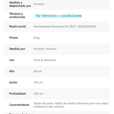
Vendido y
Promart
despachado por
Términos y
Ver términos y condiciones
condiciones
Razón social
Homecenters Peruanos S.A. RUC: 20536557858
Plazas
King
Vendido por
Promart, Promart
Uso
Para el descanso
Alto
98 cm
Ancho
198 cm
Profundidad
203 cm
Tejido de punto. Malla de celdas abiertas para una mejor
Características
ventilación del colchón.