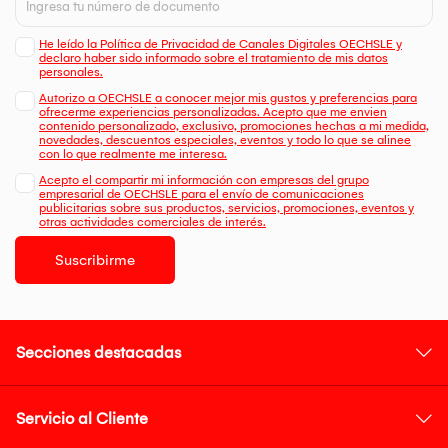
He leído la Política de Privacidad de Canales Digitales OECHSLE y
declaro haber sido informado sobre el tratamiento de mis datos
personales.
Autorizo a OECHSLE a conocer mejor mis gustos y preferencias para
ofrecerme experiencias personalizadas. Acepto que me envien
contenido personalizado, exclusivo, promociones hechas a mi medida,
novedades, descuentos especiales, eventos y todo lo que se alinee
con lo que realmente me interesa.
Acepto el compartir mi información con empresas del grupo
empresarial de OECHSLE para el envío de comunicaciones
publicitarias sobre sus productos, servicios, promociones, eventos y
otras actividades comerciales de interés.
Suscribirme
Secciones destacadas
Servicio al Cliente