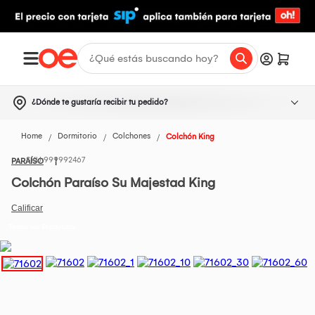
¿Dónde te gustaría recibir tu pedido?
Home
Dormitorio
Colchones
Colchón King
999992467
PARAÍSO
Colchón Paraíso Su Majestad King
Todos los Productos