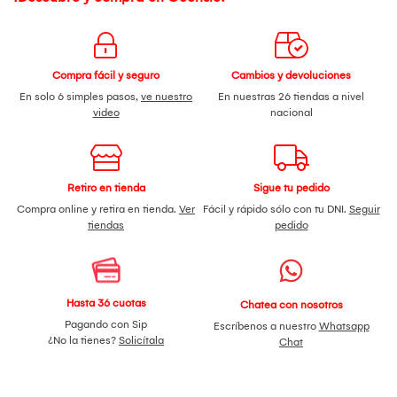
¡Di adiós a los días de peinados largos y complicados y da
la bienvenida a un estilo fácil y rápido con el REMINGTON
Wet2Style!
Compra fácil y seguro
Cambios y devoluciones
En solo 6 simples pasos,
ve nuestro
En nuestras 26 tiendas a nivel
video
nacional
Retiro en tienda
Sigue tu pedido
Compra online y retira en tienda.
Ver
Fácil y rápido sólo con tu DNI.
Seguir
tiendas
pedido
Hasta 36 cuotas
Chatea con nosotros
Pagando con Sip
Escríbenos a nuestro
Whatsapp
¿No la tienes?
Solicítala
Chat