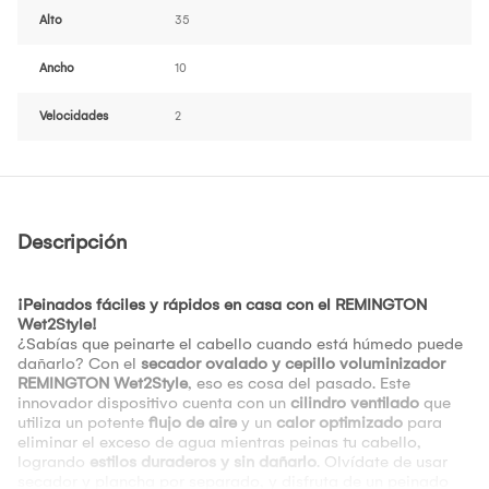
Alto
35
Ancho
10
Velocidades
2
Descripción
¡Peinados fáciles y rápidos en casa con el REMINGTON
Wet2Style!
¿Sabías que peinarte el cabello cuando está húmedo puede
dañarlo? Con el
secador ovalado y cepillo voluminizador
REMINGTON Wet2Style
, eso es cosa del pasado. Este
innovador dispositivo cuenta con un
cilindro ventilado
que
utiliza un potente
flujo de aire
y un
calor optimizado
para
eliminar el exceso de agua mientras peinas tu cabello,
logrando
estilos duraderos y sin dañarlo
. Olvídate de usar
secador y plancha por separado, y disfruta de un peinado