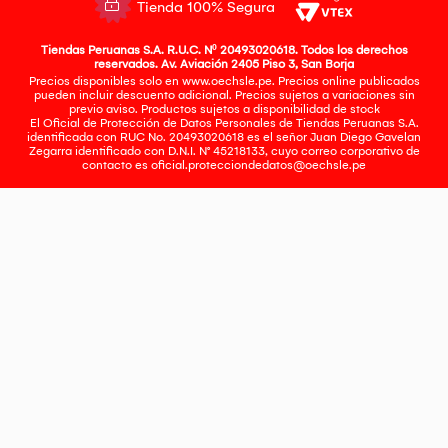
Tienda 100% Segura
Tiendas Peruanas S.A. R.U.C. Nº 20493020618. Todos los derechos
reservados. Av. Aviación 2405 Piso 3, San Borja
Precios disponibles solo en www.oechsle.pe. Precios online publicados
pueden incluir descuento adicional. Precios sujetos a variaciones sin
previo aviso. Productos sujetos a disponibilidad de stock
El Oficial de Protección de Datos Personales de Tiendas Peruanas S.A.
identificada con RUC No. 20493020618 es el señor Juan Diego Gavelan
Zegarra identificado con D.N.I. N° 45218133, cuyo correo corporativo de
contacto es
oficial.protecciondedatos@oechsle.pe