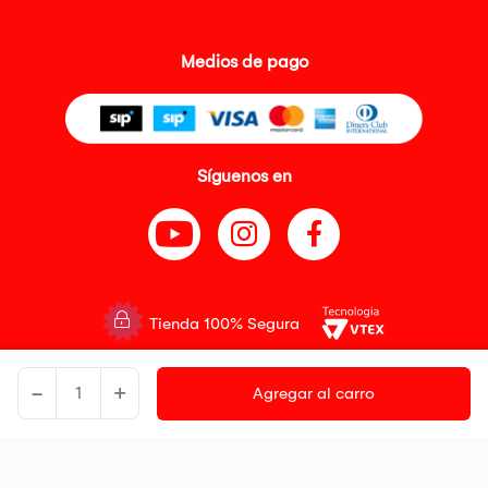
Medios de pago
Síguenos en
Tienda 100% Segura
Tiendas Peruanas S.A. R.U.C. Nº 20493020618. Todos los derechos
-
+
reservados. Av. Aviación 2405 Piso 3, San Borja
Agregar al carro
Precios disponibles solo en www.oechsle.pe. Precios online publicados
pueden incluir descuento adicional. Precios sujetos a variaciones sin
previo aviso. Productos sujetos a disponibilidad de stock
El Oficial de Protección de Datos Personales de Tiendas Peruanas S.A.
identificada con RUC No. 20493020618 es el señor Juan Diego Gavelan
Zegarra identificado con D.N.I. N° 45218133, cuyo correo corporativo de