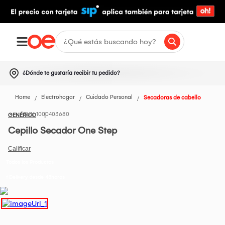
¿Dónde te gustaría recibir tu pedido?
Home
Electrohogar
Cuidado Personal
Secadoras de cabello
1000403680
GENÉRICO
Cepillo Secador One Step
Todos los Productos
t Delivery desde 48horas