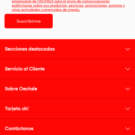
empresarial de OECHSLE para el envío de comunicaciones
publicitarias sobre sus productos, servicios, promociones, eventos y
otras actividades comerciales de interés.
Suscribirme
Secciones destacadas
Servicio al Cliente
Sobre Oechsle
Tarjeta oh!
Contáctanos