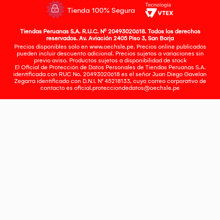
Tienda 100% Segura
Tiendas Peruanas S.A. R.U.C. Nº 20493020618. Todos los derechos
reservados. Av. Aviación 2405 Piso 3, San Borja
Precios disponibles solo en www.oechsle.pe. Precios online publicados
pueden incluir descuento adicional. Precios sujetos a variaciones sin
previo aviso. Productos sujetos a disponibilidad de stock
El Oficial de Protección de Datos Personales de Tiendas Peruanas S.A.
identificada con RUC No. 20493020618 es el señor Juan Diego Gavelan
Zegarra identificado con D.N.I. N° 45218133, cuyo correo corporativo de
contacto es
oficial.protecciondedatos@oechsle.pe