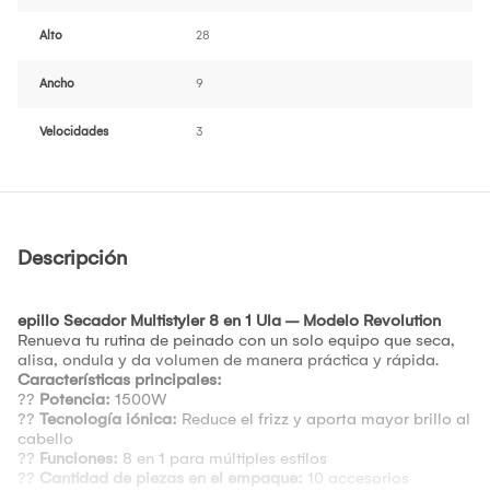
Alto
28
Ancho
9
Velocidades
3
Descripción
epillo Secador Multistyler 8 en 1 Ula – Modelo Revolution
Renueva tu rutina de peinado con un solo equipo que seca,
alisa, ondula y da volumen de manera práctica y rápida.
Características principales:
??
Potencia:
1500W
??
Tecnología iónica:
Reduce el frizz y aporta mayor brillo al
cabello
??
Funciones:
8 en 1 para múltiples estilos
??
Cantidad de piezas en el empaque:
10 accesorios