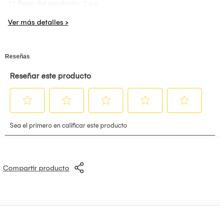
??
Peso del producto:
2 kg
??
País de origen:
China
Con su potente motor y tecnología iónica, obtendrás un
secado uniforme y resultados más suaves en menos tiempo.
Perfecto para quienes buscan versatilidad y practicidad en
un solo producto.
Compartir producto