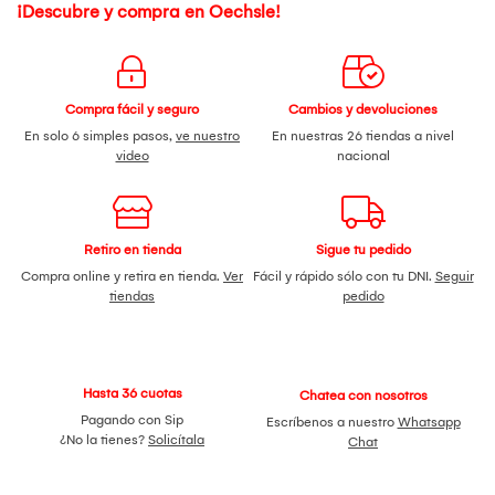
¡Descubre y compra en Oechsle!
Compra fácil y seguro
Cambios y devoluciones
En solo 6 simples pasos,
ve nuestro
En nuestras 26 tiendas a nivel
video
nacional
Retiro en tienda
Sigue tu pedido
Compra online y retira en tienda.
Ver
Fácil y rápido sólo con tu DNI.
Seguir
tiendas
pedido
Hasta 36 cuotas
Chatea con nosotros
Pagando con Sip
Escríbenos a nuestro
Whatsapp
¿No la tienes?
Solicítala
Chat