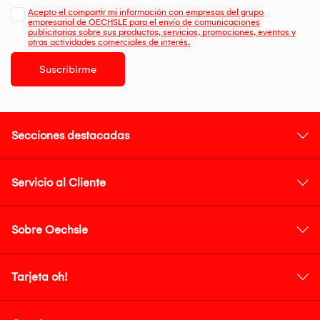
Acepto el compartir mi información con empresas del grupo
empresarial de OECHSLE para el envío de comunicaciones
publicitarias sobre sus productos, servicios, promociones, eventos y
otras actividades comerciales de interés.
Suscribirme
Secciones destacadas
Servicio al Cliente
Sobre Oechsle
Tarjeta oh!