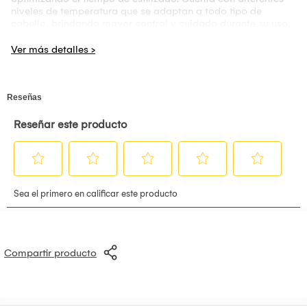
niveles de temperatura que se adaptan a todo tipo de
cabello, brindando mayor control y cuidado durante su uso.
Su cabezal ergonómico facilita el deslizamiento, logrando
un acabado uniforme y natural. Ideal para el uso diario, este
cepillo combina innovación, practicidad y rendimiento.
Perfecto para quienes buscan resultados suaves, manejables
y con apariencia de salón sin complicaciones, manteniendo
el cabello protegido, brillante y libre de frizz en cada uso.
Compartir producto