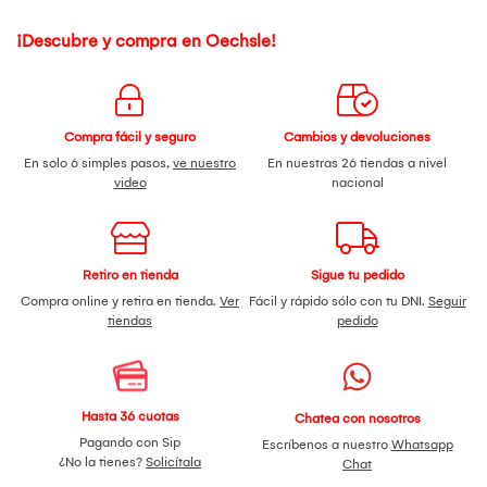
¡Descubre y compra en Oechsle!
Compra fácil y seguro
Cambios y devoluciones
En solo 6 simples pasos,
ve nuestro
En nuestras 26 tiendas a nivel
video
nacional
Retiro en tienda
Sigue tu pedido
Compra online y retira en tienda.
Ver
Fácil y rápido sólo con tu DNI.
Seguir
tiendas
pedido
Hasta 36 cuotas
Chatea con nosotros
Pagando con Sip
Escríbenos a nuestro
Whatsapp
¿No la tienes?
Solicítala
Chat