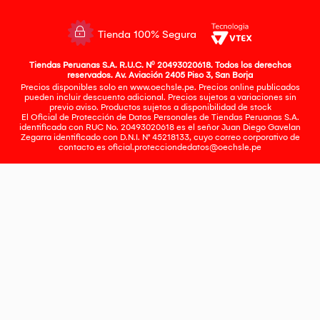
Tienda 100% Segura
Tiendas Peruanas S.A. R.U.C. Nº 20493020618. Todos los derechos
reservados. Av. Aviación 2405 Piso 3, San Borja
Precios disponibles solo en www.oechsle.pe. Precios online publicados
pueden incluir descuento adicional. Precios sujetos a variaciones sin
previo aviso. Productos sujetos a disponibilidad de stock
El Oficial de Protección de Datos Personales de Tiendas Peruanas S.A.
identificada con RUC No. 20493020618 es el señor Juan Diego Gavelan
Zegarra identificado con D.N.I. N° 45218133, cuyo correo corporativo de
contacto es
oficial.protecciondedatos@oechsle.pe