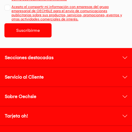
Acepto el compartir mi información con empresas del grupo
empresarial de OECHSLE para el envío de comunicaciones
publicitarias sobre sus productos, servicios, promociones, eventos y
otras actividades comerciales de interés.
Suscribirme
Secciones destacadas
Servicio al Cliente
Sobre Oechsle
Tarjeta oh!