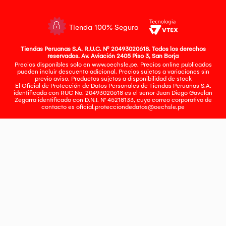
Tienda 100% Segura
Tiendas Peruanas S.A. R.U.C. Nº 20493020618. Todos los derechos
reservados. Av. Aviación 2405 Piso 3, San Borja
Precios disponibles solo en www.oechsle.pe. Precios online publicados
pueden incluir descuento adicional. Precios sujetos a variaciones sin
previo aviso. Productos sujetos a disponibilidad de stock
El Oficial de Protección de Datos Personales de Tiendas Peruanas S.A.
identificada con RUC No. 20493020618 es el señor Juan Diego Gavelan
Zegarra identificado con D.N.I. N° 45218133, cuyo correo corporativo de
contacto es
oficial.protecciondedatos@oechsle.pe