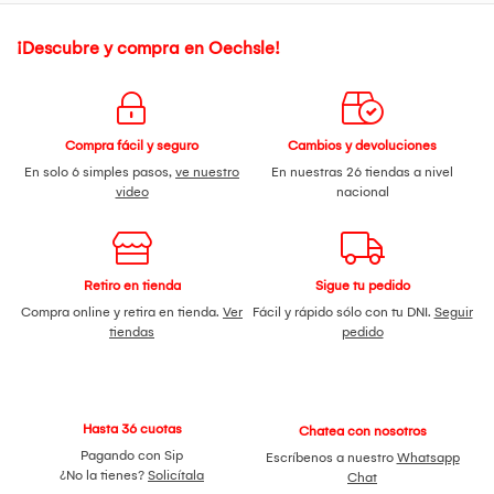
Accesorios: portafolito de cápsulas Nespresso*, filtros de
café para espresso sencillo y doble, cuchara/aplanador
**Comparado con modelo Oster BVSTEM6603
¡Descubre y compra en Oechsle!
Compra fácil y seguro
Cambios y devoluciones
En solo 6 simples pasos,
ve nuestro
En nuestras 26 tiendas a nivel
video
nacional
Retiro en tienda
Sigue tu pedido
Compra online y retira en tienda.
Ver
Fácil y rápido sólo con tu DNI.
Seguir
tiendas
pedido
Hasta 36 cuotas
Chatea con nosotros
Pagando con Sip
Escríbenos a nuestro
Whatsapp
¿No la tienes?
Solicítala
Chat