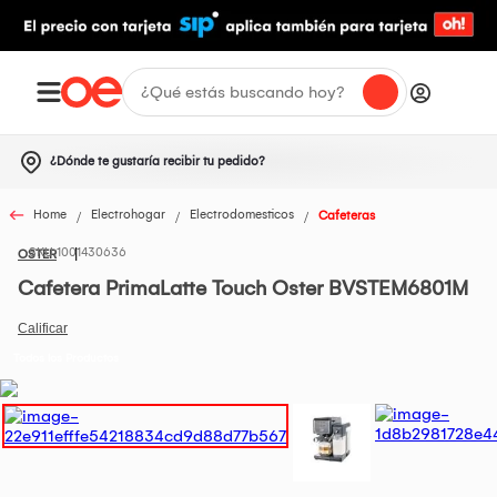
¿Dónde te gustaría recibir tu pedido?
Home
Electrohogar
Electrodomesticos
Cafeteras
1001430636
OSTER
Cafetera PrimaLatte Touch Oster BVSTEM6801M
Todos los Productos