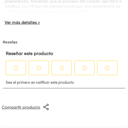
preparación, haciendo que el proceso del colado sea fácil e
intuitivo. Los 19 bar de presión producen una experiencia de
café apta para los paladares más exigentes.
La cafetera incluye filtros de espresso sencillo y doble, filtros
para sobres E.S.E. y portafiltro para cápsulas tipo Nespresso*
Original.
Prepara y personaliza gran variedad de bebidas de café:
espressos, cappuccinos, lattes, cápsulas y más
Compatible con café espresso molido, sobres E.S.E.
(sachects, pods) y cápsulas Nespresso
* Original
2 veces más crema para una experiencia gourmet en su
hogar**
Depósito de leche con 25% más capacidad** para preparar
hasta 10 cappuccinos a la vez
Sistema de 19 bar con bomba italiana y temperatura **30%
más consistente para asegurar una taza de café siempre
perfecta
Barra indicadora de progreso para precalentamiento y
preparación
Panel táctil con funciones automáticas para espresso,
Compartir producto
cappuccino, latte y limpieza fácil
Depósitos de leche y agua removibles y de fácil limpieza
Bandeja de tazas ajustable para acomodar tazas pequeñas
y grandes.