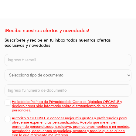
¡Recibe nuestras ofertas y novedades!
Suscríbete y recibe en tu inbox todas nuestras ofertas
exclusivas y novedades
He leído la Política de Privacidad de Canales Digitales OECHSLE y
declaro haber sido informado sobre el tratamiento de mis datos
personales.
Autorizo a OECHSLE a conocer mejor mis gustos y preferencias para
ofrecerme experiencias personalizadas. Acepto que me envien
contenido personalizado, exclusivo, promociones hechas a mi medida,
novedades, descuentos especiales, eventos y todo lo que se alinee
con lo que realmente me interesa.