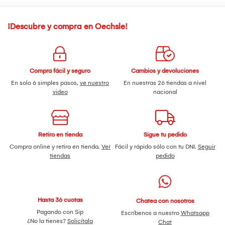
¡Descubre y compra en Oechsle!
Compra fácil y seguro
Cambios y devoluciones
En solo 6 simples pasos,
ve nuestro
En nuestras 26 tiendas a nivel
video
nacional
Retiro en tienda
Sigue tu pedido
Compra online y retira en tienda.
Ver
Fácil y rápido sólo con tu DNI.
Seguir
tiendas
pedido
Hasta 36 cuotas
Chatea con nosotros
Pagando con Sip
Escríbenos a nuestro
Whatsapp
¿No la tienes?
Solicítala
Chat