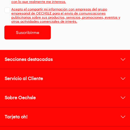
con lo que realmente me interesa.
Acepto el compartir mi información con empresas del grupo
empresarial de OECHSLE para el envío de comunicaciones
publicitarias sobre sus productos, servicios, promociones, eventos y
otras actividades comerciales de interés.
Suscribirme
Secciones destacadas
Servicio al Cliente
Sobre Oechsle
Tarjeta oh!