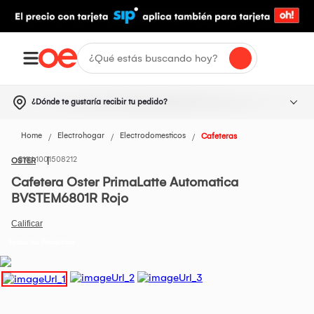
¿Dónde te gustaría recibir tu pedido?
Home
Electrohogar
Electrodomesticos
Cafeteras
1001508212
OSTER
Cafetera Oster PrimaLatte Automatica
BVSTEM6801R Rojo
Todos los Productos