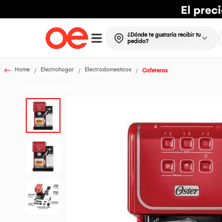
¿Dónde te gustaría recibir tu
pedido?
Home
Electrohogar
Electrodomesticos
Cafeteras
Todos los Productos