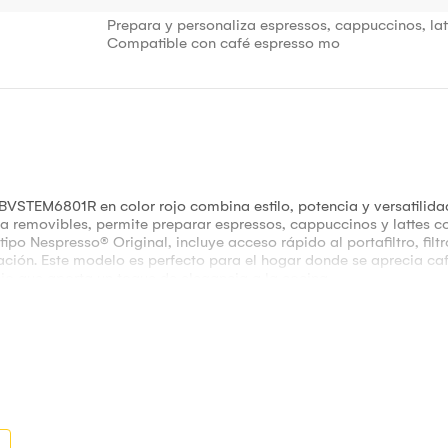
Prepara y personaliza espressos, cappuccinos, la
Compatible con café espresso mo
BVSTEM6801R en color rojo combina estilo, potencia y versatilida
a removibles, permite preparar espressos, cappuccinos y lattes co
tipo Nespresso® Original, incluye acceso rápido al portafiltro, fil
ción. Este modelo es perfecto para el hogar donde se aprecia café 
jo que aporta un toque de elegancia a la cocina.