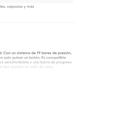
ttes, cápsulas y más
d. Con un sistema de 19 bares de presión,
n solo pulsar un botón. Es compatible
tros sencillo/doble y una barra de progreso
tipo barista sin salir de casa,