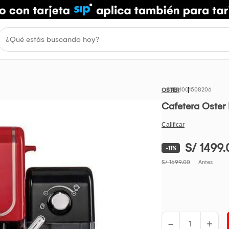
1001508206
OSTER
Cafetera Oster
S/ 1499.
-11%
S/ 1699.00
Antes
-
+