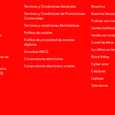
?
Términos y Condiciones Generales
Nosotros
Términos y Condiciones de Promociones
Nuestras tienda
Comerciales
Trabaja con no
Términos y condiciones Marketplace
Ventas instituci
Política de cookies
a
Vende con noso
Política de privacidad de canales
Canal de ética 
digitales
¡Lo último en t
Derechos ARCO
nas de
Black friday
Comprobante electrónico
Cyber wow
Comprobante electrónico oriente
atos
Celulares
EE)
Laptops
Televisores