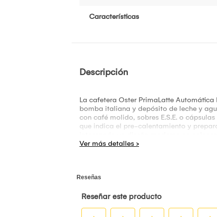
Características
Descripción
La cafetera Oster PrimaLatte Automática 
bomba italiana y depósito de leche y agu
con café molido, sobres E.S.E. o cápsulas 
que indica el pre-calentamiento y prepara
integrando un diseño moderno en color ro