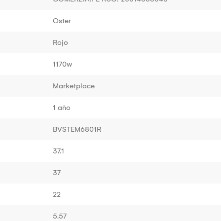
Oster
Rojo
1170w
Marketplace
1 año
BVSTEM6801R
37.1
37
22
5.57