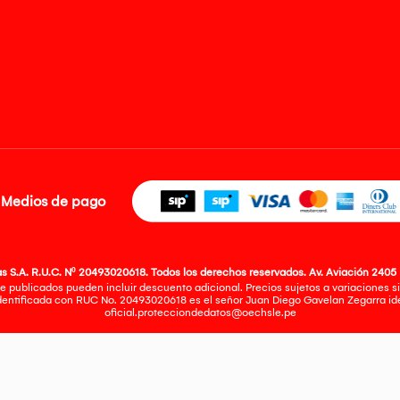
Medios de pago
 S.A. R.U.C. Nº 20493020618. Todos los derechos reservados. Av. Aviación 2405 
e publicados pueden incluir descuento adicional. Precios sujetos a variaciones sin
identificada con RUC No. 20493020618 es el señor Juan Diego Gavelan Zegarra iden
oficial.protecciondedatos@oechsle.pe