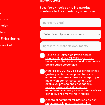
novedades!
Suscríbete y recibe en tu inbox todas
nuestras ofertas exclusivas y novedades
s
sotros
onales
tros
- Ethics channel
endencias!
He leído la Política de Privacidad de
Canales Digitales OECHSLE y declaro
haber sido informado sobre el tratamiento
de mis datos personales.
Autorizo a OECHSLE a conocer mejor mis
gustos y preferencias para ofrecerme
experiencias personalizadas. Acepto que
me envien contenido personalizado,
exclusivo, promociones hechas a mi
medida, novedades, descuentos
especiales, eventos y todo lo que se alinee
con lo que realmente me interesa.
Acepto el compartir mi información con
empresas del grupo empresarial de