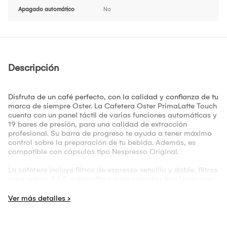
Apagado automático
No
Descripción
Disfruta de un café perfecto, con la calidad y confianza de tu
marca de siempre Oster. La Cafetera Oster PrimaLatte Touch
cuenta con un panel táctil de varias funciones automáticas y
19 bares de presión, para una calidad de extracción
profesional. Su barra de progreso te ayuda a tener máximo
control sobre la preparación de tu bebida. Además, es
compatible con cápsulas tipo Nespresso Original.
La cafetera incluye filtros de espresso sencillo y doble, filtros
para sobres E.S.E. y portafiltro para cápsulas tipo Nespresso
Original.
Prepara y personaliza gran variedad de bebidas de café:
espressos, cappuccinos, lattes, cápsulas y más.
Compatible con café espresso molido, sobres E.S.E.