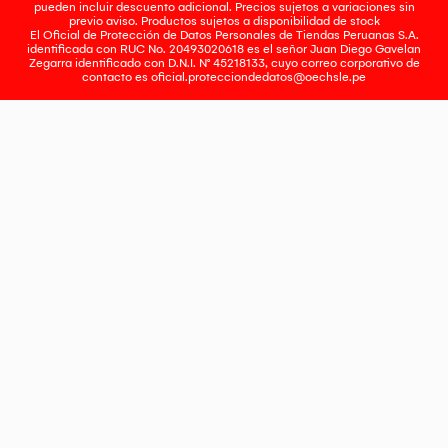
pueden incluir descuento adicional. Precios sujetos a variaciones sin
previo aviso. Productos sujetos a disponibilidad de stock
El Oficial de Protección de Datos Personales de Tiendas Peruanas S.A.
identificada con RUC No. 20493020618 es el señor Juan Diego Gavelan
Zegarra identificado con D.N.I. N° 45218133, cuyo correo corporativo de
contacto es
oficial.protecciondedatos@oechsle.pe