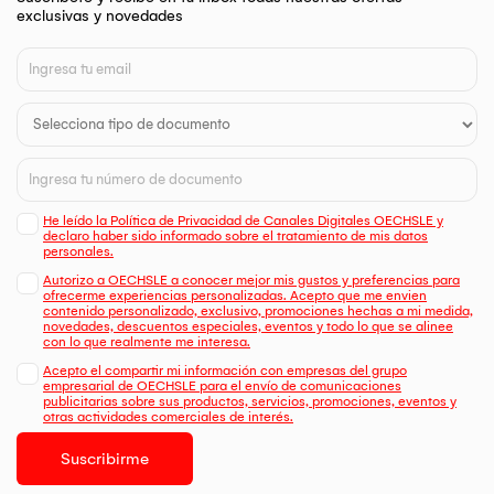
exclusivas y novedades
He leído la Política de Privacidad de Canales Digitales OECHSLE y
declaro haber sido informado sobre el tratamiento de mis datos
personales.
Autorizo a OECHSLE a conocer mejor mis gustos y preferencias para
ofrecerme experiencias personalizadas. Acepto que me envien
contenido personalizado, exclusivo, promociones hechas a mi medida,
novedades, descuentos especiales, eventos y todo lo que se alinee
con lo que realmente me interesa.
Acepto el compartir mi información con empresas del grupo
empresarial de OECHSLE para el envío de comunicaciones
publicitarias sobre sus productos, servicios, promociones, eventos y
otras actividades comerciales de interés.
Suscribirme