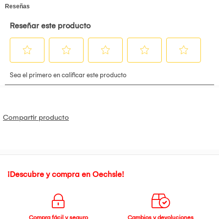
(sachects, pods) y cápsulas Nespresso Original
2 veces más crema para una experiencia gourmet en su
hogar
Depósito de leche con capacidad para preparar hasta 10
cappuccinos a la vez
Sistema de 19 bares con bomba italiana y temperatura 30%
más consistente para asegurar una taza de café siempre
perfecta
Barra indicadora de progreso para precalentamiento y
preparaciónç
Panel táctil con funciones automáticas para espresso,
cappuccino, latte y limpieza fácil
Depósitos de leche y agua removibles y de fácil limpieza
Compartir producto
Bandeja de tazas ajustable para acomodar tazas pequeñas
y grandes.
Accesorios: portafolito de cápsulas Nespresso, filtros de
café para espresso sencillo y doble, cuchara/aplanador
¡Descubre y compra en Oechsle!
Compra fácil y seguro
Cambios y devoluciones