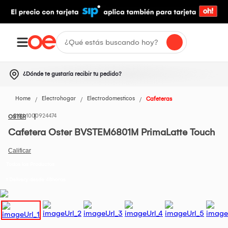
¿Dónde te gustaría recibir tu pedido?
Home
Electrohogar
Electrodomesticos
Cafeteras
1000924474
OSTER
Cafetera Oster BVSTEM6801M PrimaLatte Touch
Todos los Productos
t Delivery desde 48horas