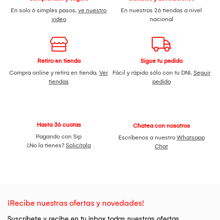
En solo 6 simples pasos,
ve nuestro
En nuestras 26 tiendas a nivel
video
nacional
Retiro en tienda
Sigue tu pedido
Compra online y retira en tienda.
Ver
Fácil y rápido sólo con tu DNI.
Seguir
tiendas
pedido
Hasta 36 cuotas
Chatea con nosotros
Pagando con Sip
Escríbenos a nuestro
Whatsapp
¿No la tienes?
Solicítala
Chat
¡Recibe nuestras ofertas y novedades!
Suscríbete y recibe en tu inbox todas nuestras ofertas