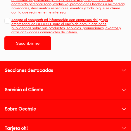
contenido personalizado, exclusivo, promociones hechas a mi medida,
novedades, descuentos especiales, eventos y todo lo que se alinee
con lo que realmente me interesa.
Acepto el compartir mi información con empresas del grupo
empresarial de OECHSLE para el envío de comunicaciones
publicitarias sobre sus productos, servicios, promociones, eventos y
otras actividades comerciales de interés.
Suscribirme
Secciones destacadas
Servicio al Cliente
Sobre Oechsle
Tarjeta oh!