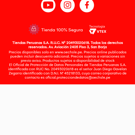
Tienda 100% Segura
Tiendas Peruanas S.A. R.U.C. Nº 20493020618. Todos los derechos
reservados. Av. Aviación 2405 Piso 3, San Borja
Precios disponibles solo en www.oechsle.pe. Precios online publicados
pueden incluir descuento adicional. Precios sujetos a variaciones sin
previo aviso. Productos sujetos a disponibilidad de stock
El Oficial de Protección de Datos Personales de Tiendas Peruanas S.A.
identificada con RUC No. 20493020618 es el señor Juan Diego Gavelan
Zegarra identificado con D.N.I. N° 45218133, cuyo correo corporativo de
contacto es
oficial.protecciondedatos@oechsle.pe