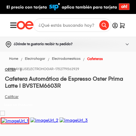
¿Dónde te gustaría recibir tu pedido?
Home
Electrohogar
Electrodomesticos
Cafeteras
AYLLUSELECTROHOGAR-1752779562929
OSTER
Cafetera Automática de Espresso Oster Prima
Latte I BVSTEM6603R
Todos los Productos