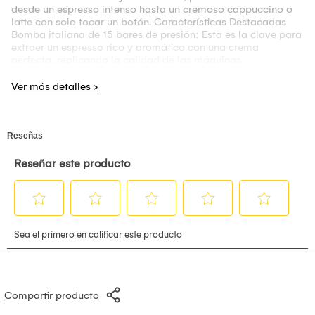
desde un espresso intenso hasta un cremoso cappuccino o
latte con solo tocar un botón. Características Destacadas
Bomba italiana de 15 bares de presión: Esta es la clave para
extraer un espresso rico y aromático con una crema
perfecta, replicando la calidad de las máquinas
profesionales. Sistema de espumado de leche automático:
Olvídate de la complejidad de espumar la leche
manualmente. La Prima Latte I lo hace por ti, calentando y
espumando la leche a la perfección para tus lattes y
cappuccinos. Además, cuenta con un depósito de leche
removible que facilita el llenado y la limpieza, e incluso
puedes guardarlo en el refrigerador. Selector de bebidas de
un toque: Su panel intuitivo te permite elegir entre espresso,
latte o cappuccino con solo presionar un botón,
simplificando enormemente el proceso de preparación.
Compatible con café molido y cápsulas E.S.E.: Esta
versatilidad te da la libertad de usar tu café molido favorito
o la conveniencia de las cápsulas E.S.E. para una
preparación rápida y sin desorden. Depósito de agua
removible: Con una buena capacidad, facilita el llenado y la
limpieza, y te permite preparar varias tazas sin necesidad de
rellenar constantemente. Diseño compacto y elegante: Su
tamaño la hace ideal para cualquier cocina, y su acabado
Compartir producto
moderno le da un toque sofisticado.