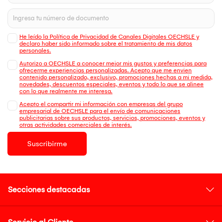
He leído la Política de Privacidad de Canales Digitales OECHSLE y
declaro haber sido informado sobre el tratamiento de mis datos
personales.
Autorizo a OECHSLE a conocer mejor mis gustos y preferencias para
ofrecerme experiencias personalizadas. Acepto que me envien
contenido personalizado, exclusivo, promociones hechas a mi medida,
novedades, descuentos especiales, eventos y todo lo que se alinee
con lo que realmente me interesa.
Acepto el compartir mi información con empresas del grupo
empresarial de OECHSLE para el envío de comunicaciones
publicitarias sobre sus productos, servicios, promociones, eventos y
otras actividades comerciales de interés.
Suscribirme
Secciones destacadas