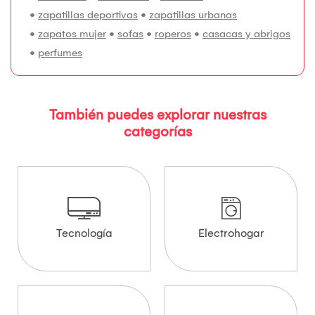
•
zapatillas deportivas
•
zapatillas urbanas
•
zapatos mujer
•
sofas
•
roperos
•
casacas y abrigos
•
perfumes
También puedes explorar nuestras
categorías
Tecnología
Electrohogar