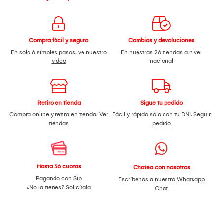
Compra fácil y seguro
Cambios y devoluciones
En solo 6 simples pasos,
ve nuestro
En nuestras 26 tiendas a nivel
video
nacional
Retiro en tienda
Sigue tu pedido
Compra online y retira en tienda.
Ver
Fácil y rápido sólo con tu DNI.
Seguir
tiendas
pedido
Hasta 36 cuotas
Chatea con nosotros
Pagando con Sip
Escríbenos a nuestro
Whatsapp
¿No la tienes?
Solicítala
Chat