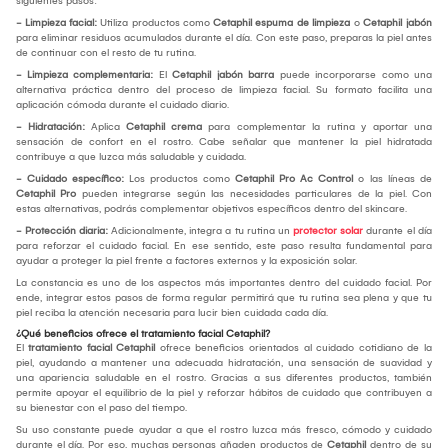
siguientes pasos:
- Limpieza facial:
Utiliza productos como
Cetaphil espuma de limpieza
o
Cetaphil jabón
para eliminar residuos acumulados durante el día. Con este paso, preparas la piel antes
de continuar con el resto de tu rutina.
- Limpieza complementaria:
El
Cetaphil jabón barra
puede incorporarse como una
alternativa práctica dentro del proceso de limpieza facial. Su formato facilita una
aplicación cómoda durante el cuidado diario.
- Hidratación:
Aplica
Cetaphil crema
para complementar la rutina y aportar una
sensación de confort en el rostro. Cabe señalar que mantener la piel hidratada
contribuye a que luzca más saludable y cuidada.
- Cuidado específico:
Los productos como
Cetaphil Pro Ac Control
o las líneas de
Cetaphil Pro
pueden integrarse según las necesidades particulares de la piel. Con
estas alternativas, podrás complementar objetivos específicos dentro del skincare.
- Protección diaria:
Adicionalmente, integra a tu rutina un
protector solar
durante el día
para reforzar el cuidado facial. En ese sentido, este paso resulta fundamental para
ayudar a proteger la piel frente a factores externos y la exposición solar.
La constancia es uno de los aspectos más importantes dentro del cuidado facial. Por
ende, integrar estos pasos de forma regular permitirá que tu rutina sea plena y que tu
piel reciba la atención necesaria para lucir bien cuidada cada día.
¿Qué beneficios ofrece el tratamiento facial Cetaphil?
El
tratamiento facial Cetaphil
ofrece beneficios orientados al cuidado cotidiano de la
piel, ayudando a mantener una adecuada hidratación, una sensación de suavidad y
una apariencia saludable en el rostro. Gracias a sus diferentes productos, también
permite apoyar el equilibrio de la piel y reforzar hábitos de cuidado que contribuyen a
su bienestar con el paso del tiempo.
Su uso constante puede ayudar a que el rostro luzca más fresco, cómodo y cuidado
durante el día. Por eso, muchas personas añaden productos de
Cetaphil
dentro de su