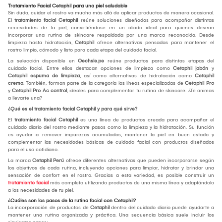
Tratamiento Facial Cetaphil para una piel saludable
Sin duda, cuidar el rostro va mucho más allá de aplicar productos de manera ocasional.
El
tratamiento facial Cetaphil
reúne soluciones diseñadas para acompañar distintas
necesidades de la piel, convirtiéndose en un aliado ideal para quienes desean
incorporar una rutina de skincare respaldada por una marca reconocida. Desde
limpieza hasta hidratación,
Cetaphil
ofrece alternativas pensadas para mantener el
rostro limpio, cómodo y listo para cada etapa del cuidado facial.
La selección disponible en
Oechsle.pe
reúne productos para distintas etapas del
cuidado facial. Entre ellos destacan opciones de limpieza como
Cetaphil jabón
y
Cetaphil espuma de limpieza
, así como alternativas de hidratación como
Cetaphil
crema
. También, forman parte de la categoría las líneas especializadas de
Cetaphil Pro
y
Cetaphil Pro Ac control
, ideales para complementar tu rutina de skincare. ¿Te animas
a llevarte una?
¿Qué es el tratamiento facial Cetaphil y para qué sirve?
El
tratamiento facial Cetaphil
es una línea de productos creada para acompañar el
cuidado diario del rostro mediante pasos como la limpieza y la hidratación. Su función
es ayudar a remover impurezas acumuladas, mantener la piel en buen estado y
complementar las necesidades básicas de cuidado facial con productos diseñados
para el uso cotidiano.
La marca
Cetaphil
Perú
ofrece diferentes alternativas que pueden incorporarse según
los objetivos de cada rutina, incluyendo opciones para limpiar, hidratar y brindar una
sensación de confort en el rostro. Gracias a esta variedad, es posible construir un
tratamiento facial
más completo utilizando productos de una misma línea y adaptándolo
a las necesidades de tu piel.
¿Cuáles son los pasos de la rutina facial con Cetaphil?
La incorporación de productos de
Cetaphil
dentro del cuidado diario puede ayudarte a
mantener una rutina organizada y práctica. Una secuencia básica suele incluir los