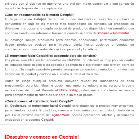
skincare con el objetivo de mantener una piel con mejor apariencia y una sensación
agradable después de cada aplicación.
¿Qué tan recomendable es la marca Cetaphil?
La trayectoria de
Cetaphil
dentro del mundo del cuidado facial ha contribuido a
convertirla en una de las marcas más reconocidas en skincare. Su presencia en
diferentes mercados y la amplia variedad de productos disponibles han permitido que
continúe siendo una referencia frecuente cuando se habla de
limpieza
e
hidratantes
.
Su catálogo incluye propuestas para distintas necesidades, permitiendo encontrar
desde productos básicos para limpieza diaria hasta opciones enfocadas en
complementar rutinas dentro del cuidado personal y la belleza.
¿El tratamiento facial Cetaphil es adecuado para piel sensible?
Las pieles sensibles suelen encontrar en
Cetaphil
una alternativa muy popular dentro
del cuidado facial debido a las opciones de limpieza e hidratación que forman parte de
la marca. Su amplio portafolio permite incorporar productos orientados a brindar una
sensación de confort y cuidado en el rostro durante el día a día.
Antes de elegir cualquier producto, conviene revisar las indicaciones de cada
presentación para identificar la opción que mejor se adapte a las características y
necesidades de tu piel. Durante el
Black Friday
, podrás encontrar ofertas exclusivas
para complementar tu rutina de skincare a un mejor precio.
¿Cuánto cuesta el tratamiento facial Cetaphil?
En
Oechsle.pe
, el
tratamiento facial Cetaphil
está disponible a precios muy atractivos,
permitiéndote adquirir limpiadores, cremas e hidratantes para el cuidado diario de tu
piel. En el próximo evento del
Cyber Wow
, podrás aprovechar ofertas y descuentos
exclusivos en productos
Cetaphil
.
¡Descubre y compra en Oechsle!