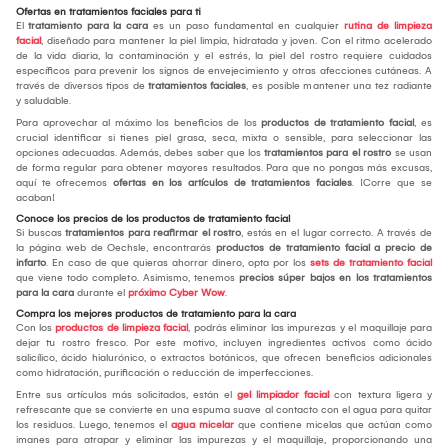
Ofertas en tratamientos faciales para ti
El
tratamiento para la cara
es un paso fundamental en cualquier
rutina de limpieza
facial
, diseñado para mantener la piel limpia, hidratada y joven. Con el ritmo acelerado
de la vida diaria, la contaminación y el estrés, la piel del rostro requiere cuidados
específicos para prevenir los signos de envejecimiento y otras afecciones cutáneas. A
través de diversos tipos de
tratamientos faciales
, es posible mantener una tez radiante
y saludable.
Para aprovechar al máximo los beneficios de los
productos de tratamiento facial
, es
crucial identificar si tienes piel grasa, seca, mixta o sensible, para seleccionar las
opciones adecuadas. Además, debes saber que los
tratamientos para el rostro
se usan
de forma regular para obtener mayores resultados. Para que no pongas más excusas,
aquí te ofrecemos
ofertas en los artículos de tratamientos faciales
. ¡Corre que se
acaban!
Conoce los precios de los productos de tratamiento facial
Si buscas
tratamientos para reafirmar el rostro
, estás en el lugar correcto. A través de
la página web de Oechsle, encontrarás
productos de tratamiento facial a precio de
infarto
. En caso de que quieras ahorrar dinero, opta por los
sets de tratamiento facial
que viene todo completo. Asimismo, tenemos
precios súper bajos en los tratamientos
para la cara
durante el
próximo Cyber Wow
.
Compra los mejores productos de tratamiento para la cara
Con los
productos de limpieza facial
, podrás eliminar las impurezas y el maquillaje para
dejar tu rostro fresco. Por este motivo, incluyen ingredientes activos como ácido
salicílico, ácido hialurónico, o extractos botánicos, que ofrecen beneficios adicionales
como hidratación, purificación o reducción de imperfecciones.
Entre sus artículos más solicitados, están el
gel limpiador facial
con textura ligera y
refrescante que se convierte en una espuma suave al contacto con el agua para quitar
los residuos. Luego, tenemos el
agua micelar
que contiene micelas que actúan como
imanes para atrapar y eliminar las impurezas y el maquillaje, proporcionando una