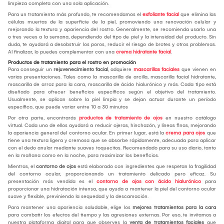
limpieza completa con una sola aplicación.
Para un tratamiento más profundo, te recomendamos el
exfoliante facial
que elimina las
células muertas de la superficie de la piel, promoviendo una renovación celular y
mejorando la textura y apariencia del rostro. Generalmente, se recomienda usarlo una
o tres veces a la semana, dependiendo del tipo de piel y la intensidad del producto. Sin
duda, te ayudará a desobstruir los poros, reducir el riesgo de brotes y otros problemas.
Al finalizar, lo puedes complementar con una
crema hidratante facial
.
Productos de tratamiento para el rostro en promoción
Para conseguir un
rejuvenecimiento facial
, adquiere
mascarillas faciales
que vienen en
varias presentaciones. Tales como la mascarilla de arcilla, mascarilla facial hidratante,
mascarilla de arroz para la cara, mascarilla de ácido hialurónico y más. Cada tipo está
diseñado para ofrecer beneficios específicos según el objetivo del tratamiento.
Usualmente, se aplican sobre la piel limpia y se dejan actuar durante un período
específico, que puede variar entre 10 a 30 minutos
Por otra parte, encontrarás
productos de tratamiento de ojos
en nuestro catálogo
virtual. Cada uno de ellos ayudará a reducir ojeras, hinchazón, y líneas finas, mejorando
la apariencia general del contorno ocular. En primer lugar, está la
crema para ojos
que
tiene una textura ligera y cremosa que se absorbe rápidamente, adecuada para aplicar
con el dedo anular mediante suaves toquecitos. Recomendado para su uso diario, tanto
en la mañana como en la noche, para maximizar los beneficios.
Mientras, el
contorno de ojos
está elaborado con ingredientes que respetan la fragilidad
del contorno ocular, proporcionando un tratamiento delicado pero eficaz. Su
presentación más vendida es el
contorno de ojos con ácido hialurónico
para
proporcionar una hidratación intensa, que ayuda a mantener la piel del contorno ocular
suave y flexible, previniendo la sequedad y la descamación.
Para mantener una apariencia saludable, elige los
mejores tratamientos para la cara
para combatir los efectos del tiempo y las agresiones externas. Por eso, te invitamos a
nuestra plataforma digital para que observes la
venta de tratamientos faciales
que