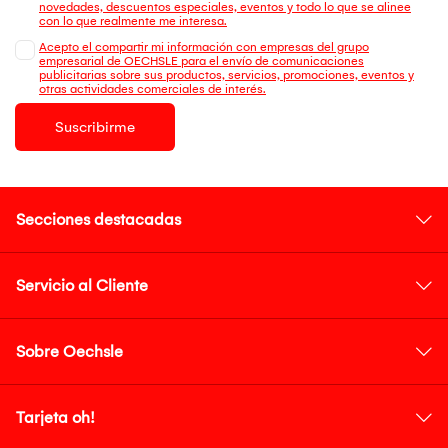
novedades, descuentos especiales, eventos y todo lo que se alinee
con lo que realmente me interesa.
Acepto el compartir mi información con empresas del grupo
empresarial de OECHSLE para el envío de comunicaciones
publicitarias sobre sus productos, servicios, promociones, eventos y
otras actividades comerciales de interés.
Suscribirme
Secciones destacadas
Servicio al Cliente
Sobre Oechsle
Tarjeta oh!