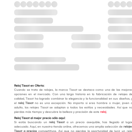
Reloj Tissot en Oferta:
Cuando se trata de relojes, la marca Tissot se destaca como una de las mejore
opciones en el mercado. Con una larga historia en la fabricación de relojes d
calidad, Tissot ha logrado combinar la elegancia y la funcionalidad en sus diseños, 
el
reloj Tissot
no es una excepción. No importa si eres hombre o mujer, joven 
adulto, los relojes Tissot se adaptan a todos los estilos y necesidades. Así que n
pierdas más tiempo y descubre la belleza y precisión de este
reloj
.
Reloj Tissot al mejor precio sólo aquí:
Si estás buscando un
reloj Tissot
a un precio asequible, has llegado al luga
adecuado. Aquí, en nuestra tienda online, ofrecemos una amplia selección de
reloje
Tissot a precios
competitivos. Así que no pierdas la oportunidad de lucir un relo