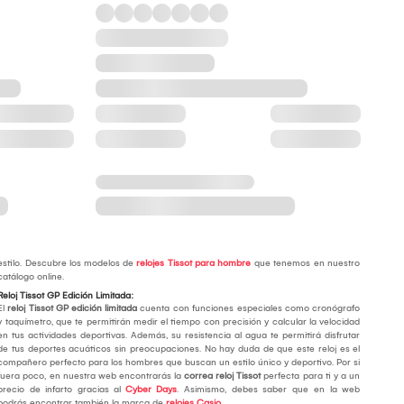
estilo. Descubre los modelos de
relojes Tissot para hombre
que tenemos en nuestro
catálogo online.
Reloj Tissot GP Edición Limitada:
El
reloj Tissot GP edición limitada
cuenta con funciones especiales como cronógrafo
y taquímetro, que te permitirán medir el tiempo con precisión y calcular la velocidad
en tus actividades deportivas. Además, su resistencia al agua te permitirá disfrutar
de tus deportes acuáticos sin preocupaciones. No hay duda de que este reloj es el
compañero perfecto para los hombres que buscan un estilo único y deportivo. Por si
fuera poco, en nuestra web encontrarás la
correa reloj Tissot
perfecta para ti y a un
precio de infarto gracias al
Cyber Days
. Asimismo, debes saber que en la web
podrás encontrar también la marca de
relojes Casio
.