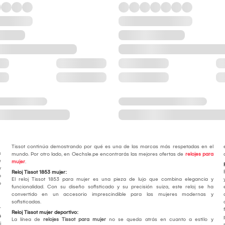
Tissot continúa demostrando por qué es una de las marcas más respetadas en el
s
mundo. Por otro lado, en Oechsle.pe encontrarás las mejores ofertas de
relojes para
e
mujer
.
y
Reloj Tissot 1853 mujer:
o
El reloj Tissot 1853 para mujer es una pieza de lujo que combina elegancia y
o
funcionalidad. Con su diseño sofisticado y su precisión suiza, este reloj se ha
convertido en un accesorio imprescindible para las mujeres modernas y
sofisticadas.
r
Reloj Tissot mujer deportivo:
s
La línea de
relojes Tissot para mujer
no se queda atrás en cuanto a estilo y
j