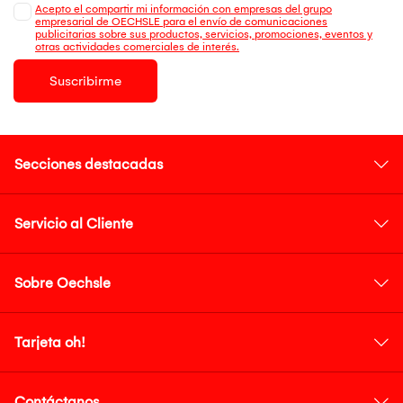
Acepto el compartir mi información con empresas del grupo
empresarial de OECHSLE para el envío de comunicaciones
publicitarias sobre sus productos, servicios, promociones, eventos y
otras actividades comerciales de interés.
Suscribirme
Secciones destacadas
Servicio al Cliente
Sobre Oechsle
Tarjeta oh!
Contáctanos