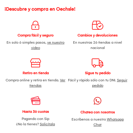
¡Descubre y compra en Oechsle!
Compra fácil y seguro
Cambios y devoluciones
En solo 6 simples pasos,
ve nuestro
En nuestras 26 tiendas a nivel
video
nacional
Retiro en tienda
Sigue tu pedido
Compra online y retira en tienda.
Ver
Fácil y rápido sólo con tu DNI.
Seguir
tiendas
pedido
Hasta 36 cuotas
Chatea con nosotros
Pagando con Sip
Escríbenos a nuestro
Whatsapp
¿No la tienes?
Solicítala
Chat