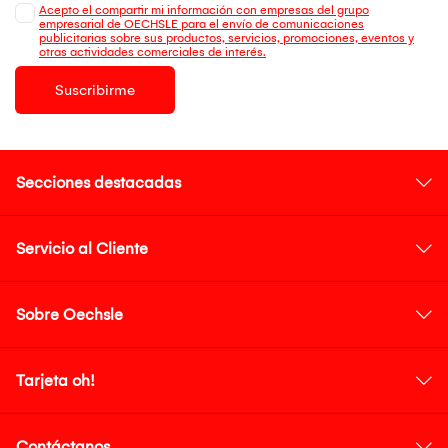
Acepto el compartir mi información con empresas del grupo
empresarial de OECHSLE para el envío de comunicaciones
publicitarias sobre sus productos, servicios, promociones, eventos y
otras actividades comerciales de interés.
Suscribirme
Secciones destacadas
Servicio al Cliente
Sobre Oechsle
Tarjeta oh!
Contáctanos