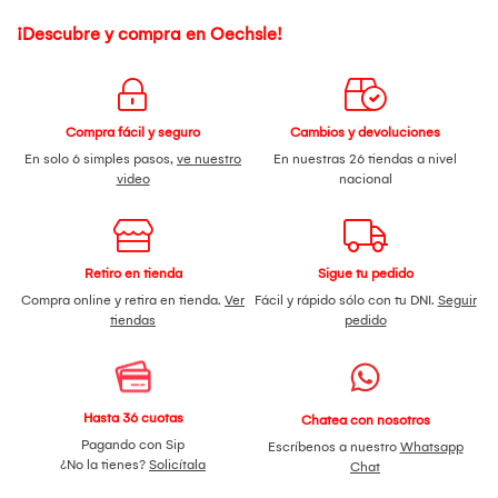
¡Descubre y compra en Oechsle!
Compra fácil y seguro
Cambios y devoluciones
En solo 6 simples pasos,
ve nuestro
En nuestras 26 tiendas a nivel
video
nacional
Retiro en tienda
Sigue tu pedido
Compra online y retira en tienda.
Ver
Fácil y rápido sólo con tu DNI.
Seguir
tiendas
pedido
Hasta 36 cuotas
Chatea con nosotros
Pagando con Sip
Escríbenos a nuestro
Whatsapp
¿No la tienes?
Solicítala
Chat