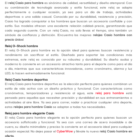
El
reloj Casio para hombre
es sinónimo de calidad, versatilidad y diseño atemporal. Con
su combinación de tecnología avanzada y estilo funcional, este reloj se adapta
perfectamente a cualquier ocasión, ya sea para un día de trabajo, actividades
deportivas o una salida casual. Conocido por su durabilidad, resistencia y precisión,
Casio ha logrado conquistar a los hombres que buscan un accesorio confiable y con
estilo. Sus modelos ofrecen una excelente relación calidad-precio, garantizando que
cada segundo cuente. Con un reloj Casio, no solo llevas el tiempo, sino también un
símbolo de confianza y distinción. ¡Encuentra los mejores
relojes Casio hombre con
precio único
!
Reloj G-Shock hombre
El reloj G-Shock para hombre es la opción ideal para quienes buscan resistencia y
rendimiento sin sacrificar el estilo. Diseñado para soportar las condiciones más
extremas, este reloj es conocido por su robustez y durabilidad. Su diseño audaz y
moderno lo convierte en un accesorio atractivo tanto para el deporte como para el día
a día, mientras que sus características innovadoras, como cronómetro, alarma y luz
LED, lo hacen extremadamente funcional.
Reloj Casio hombre deportivo
El reloj Casio para hombre deportivo es la elección perfecta para quienes combinan un
estilo de vida activo con un diseño práctico y funcional. Con características como
cronómetros, temporizadores y resistencia al agua, este
reloj para hombre
está
pensado para aquellos que necesitan precisión y durabilidad en sus entrenamientos o
actividades al aire libre. Ya sea para correr, nadar o practicar cualquier otro deporte,
estos
relojes para hombre Casio
se adaptan a todas tus necesidades.
Reloj para hombre elegante Casio
El reloj Casio para hombre elegante es la opción perfecta para quienes buscan un
accesorio sofisticado y funcional. Ya sea con una correa de acero inoxidable o de
cuero, su diseño minimalista y preciso lo convierte en el accesorio ideal para cualquier
ocasión especial. No dejes pasar el
CyberWow
y llévate tu nuevo
reloj Casio hombre en
oferta.