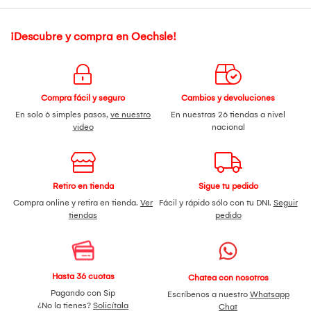
¡Descubre y compra en Oechsle!
Compra fácil y seguro
Cambios y devoluciones
En solo 6 simples pasos,
ve nuestro
En nuestras 26 tiendas a nivel
video
nacional
Retiro en tienda
Sigue tu pedido
Compra online y retira en tienda.
Ver
Fácil y rápido sólo con tu DNI.
Seguir
tiendas
pedido
Hasta 36 cuotas
Chatea con nosotros
Pagando con Sip
Escríbenos a nuestro
Whatsapp
¿No la tienes?
Solicítala
Chat