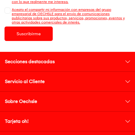
con lo que realmente me interesa.
Acepto el compartir mi información con empresas del grupo
empresarial de OECHSLE para el envío de comunicaciones
publicitarias sobre sus productos, servicios, promociones, eventos y
otras actividades comerciales de interés.
Suscribirme
Secciones destacadas
Servicio al Cliente
Sobre Oechsle
Tarjeta oh!