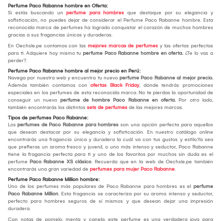
Perfume Paco Rabanne hombre en Oferta:
Si estás buscando un
perfume para hombres
que destaque por su elegancia y
sofisticación, no puedes dejar de considerar el Perfume Paco Rabanne hombre. Esta
reconocida marca de perfumes ha logrado conquistar el corazón de muchos hombres
gracias a sus fragancias únicas y duraderas.
En Oechsle.pe contamos con las
mejores marcas de perfumes
y las ofertas perfectas
para ti. Adquiere hoy mismo tu
perfume Paco Rabanne hombre en oferta.
¿Te lo vas a
perder?.
Perfume Paco Rabanne hombre al mejor precio en Perú:
Navega por nuestra web y encuentra tu nuevo
perfume Paco Rabanne al mejor precio.
Además también contamos con
ofertas Black Friday
, dónde tendrás promociones
especiales en los perfumes de esta reconocida marca. No te pierdas la oportunidad de
conseguir un nuevo
perfume de hombre Paco Rabanne en oferta.
Por otro lado,
también encontrarás los distintos
sets de perfumes
de las mejores marcas.
Tipos de perfumes Paco Rabanne:
Los
perfumes de Paco Rabanne para hombres
son una opción perfecta para aquellos
que desean destacar por su elegancia y sofisticación. En nuestro catálogo online
encontrarás una fragancia única y duradera la cuál va con tus gustos y estilo.Ya sea
que prefieras un aroma fresco y juvenil, o uno más intenso y seductor, Paco Rabanne
tiene la fragancia perfecta para ti y uno de los favoritos por muchos sin duda es el
perfume
Paco Rabanne XS clásico
. Recuerda que en la web de Oechsle.pe también
encontrarás una gran variedad de
perfumes para mujer Paco Rabanne
.
Perfume Paco Rabanne Million hombre:
Uno de los perfumes más populares de Paco Rabanne para hombres es el
perfume
Paco Rabanne Million
. Esta fragancia se caracteriza por su aroma intenso y seductor,
perfecto para hombres seguros de sí mismos y que desean dejar una impresión
duradera.
Con notas de pomelo, menta y canela, este perfume es una verdadera joya para