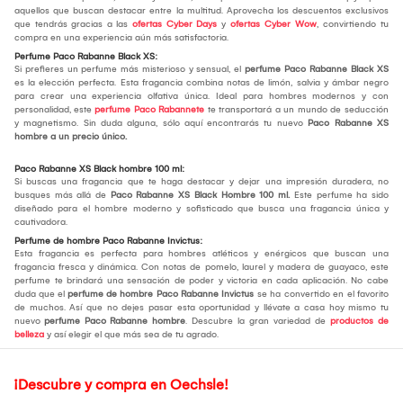
aquellos que buscan destacar entre la multitud. Aprovecha los descuentos exclusivos
que tendrás gracias a las
ofertas Cyber Days
y
ofertas Cyber Wow
, convirtiendo tu
compra en una experiencia aún más satisfactoria.
Perfume Paco Rabanne Black XS:
Si prefieres un perfume más misterioso y sensual, el
perfume Paco Rabanne Black XS
es la elección perfecta. Esta fragancia combina notas de limón, salvia y ámbar negro
para crear una experiencia olfativa única. Ideal para hombres modernos y con
personalidad, este
perfume Paco Rabannete
te transportará a un mundo de seducción
y magnetismo. Sin duda alguna, sólo aquí encontrarás tu nuevo
Paco Rabanne XS
hombre a un precio único.
Paco Rabanne XS Black hombre 100 ml:
Si buscas una fragancia que te haga destacar y dejar una impresión duradera, no
busques más allá de
Paco Rabanne XS Black Hombre 100 ml.
Este perfume ha sido
diseñado para el hombre moderno y sofisticado que busca una fragancia única y
cautivadora.
Perfume de hombre Paco Rabanne Invictus:
Esta fragancia es perfecta para hombres atléticos y enérgicos que buscan una
fragancia fresca y dinámica. Con notas de pomelo, laurel y madera de guayaco, este
perfume te brindará una sensación de poder y victoria en cada aplicación. No cabe
duda que el
perfume de hombre Paco Rabanne Invictus
se ha convertido en el favorito
de muchos. Así que no dejes pasar esta oportunidad y llévate a casa hoy mismo tu
nuevo
perfume Paco Rabanne hombre
. Descubre la gran variedad de
productos de
belleza
y así elegir el que más sea de tu agrado.
¡Descubre y compra en Oechsle!