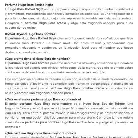
Perfume Hugo Boss Bottled Night
El
Hugo Boss Bottled Night
es una propuesta elegante que combina notas amaderadas
y aromáticas, transmitiendo confianza y distinción en cada uso. Es una fragancia ideal
para la noche que, sin duda, deja una impresión inolvidable en quienes te rodean.
Compara el
perfume Hugo Boss precio
y elige esta fragancia especial para ti en
nuestra tienda online.
Bottled Beyond Hugo Boss hombre
El
perfume Hugo Boss Bottled Beyond
es una fragancia moderna y sofisticada que lleva
la icónica línea Bottled a un nuevo nivel. Con notas frescas y amaderadas que
transmiten elegancia y confianza, es la elección ideal para el hombre que busca
destacar en cualquier ocasión.
¿Qué aroma tiene el Hugo Boss de hombre?
El
perfume Hugo Boss hombre
presenta una mezcla atrevida y sofisticada que combina
la intensidad del pomelo con el vigor refrescante de la menta, todo ello asentado sobre
cálidas notas de sándalo en un conjunto verdaderamente irresistible.
Esta combinación equilibra la frescura cítrica con la calidez de la madera, creando una
fragancia única y fácilmente reconocible que transmite personalidad y distinción en
cada aplicación. Averigua el
perfume Hugo Boss hombre precio
en nuestra tienda
online y compra una fragancia pensada para ti.
¿Cuál es el mejor perfume Hugo Boss para hombre?
El mejor perfume Hugo Boss para hombre
es el
Hugo Boss Eau de Toilette
, una
fragancia fresca y versátil que se adapta perfectamente a cualquier ocasión y estilo de
vida. Su equilibrio entre el pomelo intenso, la menta vigorizante y las notas de sándalo lo
convierten en una opción difícil de superar para el uso diario. Cómpralo junto a toda la
colección de
perfumes para hombre Hugo Boss
en Oechsle.pe y elige el que mejor se
adapte a ti.
¿Qué perfume Hugo Boss tiene mayor duración?
Si buscas mayor duración, el
Perfume Hugo Boss Eau de Parfum
es la mejor opción,