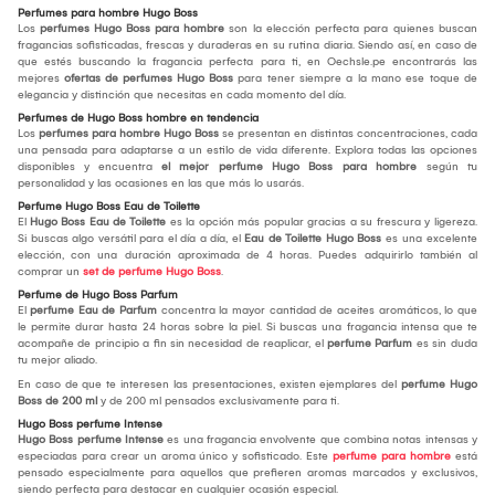
Perfumes para hombre Hugo Boss
Los
perfumes Hugo Boss para hombre
son la elección perfecta para quienes buscan
fragancias sofisticadas, frescas y duraderas en su rutina diaria. Siendo así, en caso de
que estés buscando la fragancia perfecta para ti, en Oechsle.pe encontrarás las
mejores
ofertas de perfumes Hugo Boss
para tener siempre a la mano ese toque de
elegancia y distinción que necesitas en cada momento del día.
Perfumes de Hugo Boss hombre en tendencia
Los
perfumes para hombre Hugo Boss
se presentan en distintas concentraciones, cada
una pensada para adaptarse a un estilo de vida diferente. Explora todas las opciones
disponibles y encuentra
el mejor perfume Hugo Boss para hombre
según tu
personalidad y las ocasiones en las que más lo usarás.
Perfume Hugo Boss Eau de Toilette
El
Hugo Boss Eau de Toilette
es la opción más popular gracias a su frescura y ligereza.
Si buscas algo versátil para el día a día, el
Eau de Toilette Hugo Boss
es una excelente
elección, con una duración aproximada de 4 horas. Puedes adquirirlo también al
comprar un
set de perfume Hugo Boss
.
Perfume de Hugo Boss Parfum
El
perfume Eau de Parfum
concentra la mayor cantidad de aceites aromáticos, lo que
le permite durar hasta 24 horas sobre la piel. Si buscas una fragancia intensa que te
acompañe de principio a fin sin necesidad de reaplicar, el
perfume Parfum
es sin duda
tu mejor aliado.
En caso de que te interesen las presentaciones, existen ejemplares del
perfume Hugo
Boss de 200 ml
y de 200 ml pensados exclusivamente para ti.
Hugo Boss perfume Intense
Hugo Boss perfume Intense
es una fragancia envolvente que combina notas intensas y
especiadas para crear un aroma único y sofisticado. Este
perfume para hombre
está
pensado especialmente para aquellos que prefieren aromas marcados y exclusivos,
siendo perfecta para destacar en cualquier ocasión especial.