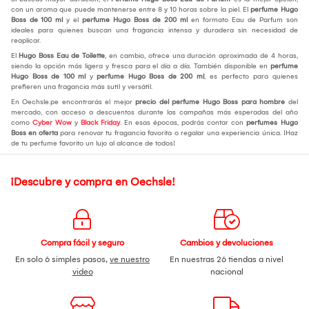
con un aroma que puede mantenerse entre 8 y 10 horas sobre la piel. El
perfume Hugo
Boss de 100 ml
y el
perfume Hugo Boss de 200 ml
en formato Eau de Parfum son
ideales para quienes buscan una fragancia intensa y duradera sin necesidad de
reaplicar.
El
Hugo Boss Eau de Toilette
, en cambio, ofrece una duración aproximada de 4 horas,
siendo la opción más ligera y fresca para el día a día. También disponible en
perfume
Hugo Boss de 100 ml
y
perfume Hugo Boss de 200 ml
, es perfecto para quienes
prefieren una fragancia más sutil y versátil.
En Oechsle.pe encontrarás el mejor
precio del perfume Hugo Boss para hombre
del
mercado, con acceso a descuentos durante las campañas más esperadas del año
como
Cyber Wow
y
Black Friday
. En esas épocas, podrás contar con
perfumes Hugo
Boss en oferta
para renovar tu fragancia favorita o regalar una experiencia única. ¡Haz
de tu perfume favorito un lujo al alcance de todos!
¡Descubre y compra en Oechsle!
Compra fácil y seguro
Cambios y devoluciones
En solo 6 simples pasos,
ve nuestro
En nuestras 26 tiendas a nivel
video
nacional