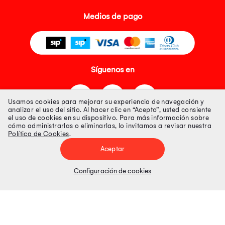
Medios de pago
Síguenos en
Usamos cookies para mejorar su experiencia de navegación y
analizar el uso del sitio. Al hacer clic en “Acepto”, usted consiente
el uso de cookies en su dispositivo. Para más información sobre
cómo administrarlas o eliminarlas, lo invitamos a revisar nuestra
Política de Cookies
.
Tienda 100% Segura
Aceptar
Tiendas Peruanas S.A. R.U.C. Nº 20493020618. Todos los derechos
reservados. Av. Aviación 2405 Piso 3, San Borja
Configuración de cookies
Precios disponibles solo en www.oechsle.pe. Precios online publicados
pueden incluir descuento adicional. Precios sujetos a variaciones sin
previo aviso. Productos sujetos a disponibilidad de stock
El Oficial de Protección de Datos Personales de Tiendas Peruanas S.A.
identificada con RUC No. 20493020618 es el señor Juan Diego Gavelan
Zegarra identificado con D.N.I. N° 45218133, cuyo correo corporativo de
contacto es
oficial.protecciondedatos@oechsle.pe