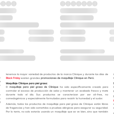
tenemos la mayor variedad de productos de la marca Clinique y durante los días de
s
Black Friday
existen grandes
promociones de maquillaje Clinique en Perú.
a
Maquillaje Clinique para piel grasa:
e
El
maquillaje para piel grasa de Clinique
ha sido específicamente creado para
controlar el exceso de producción de sebo y mantener un acabado fresco y mate
o
durante todo el día. Sus productos se caracterizan por ser oil-free, no
n
comedogénicos y especialmente formulados para resistir la humedad y el sudor.
l
Además, todos los productos de maquillaje para piel grasa de Clinique están libres
de fragancias y han sido sometidos a pruebas alérgicas para asegurar su seguridad.
Por lo tanto, no solo estarás usando un maquillaje que se ve bien, sino que también