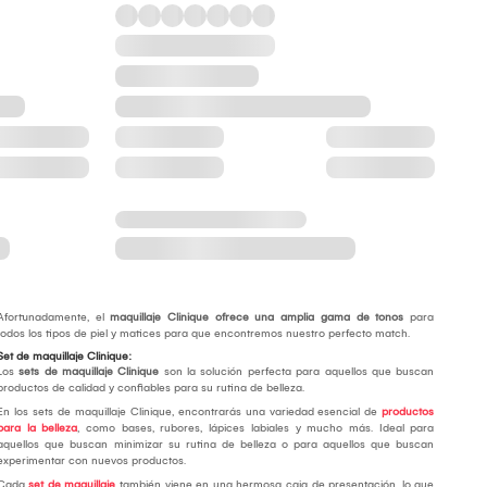
Afortunadamente, el
maquillaje Clinique ofrece una amplia gama de tonos
para
todos los tipos de piel y matices para que encontremos nuestro perfecto match.
Set de maquillaje Clinique:
Los
sets de maquillaje Clinique
son la solución perfecta para aquellos que buscan
productos de calidad y confiables para su rutina de belleza.
En los sets de maquillaje Clinique, encontrarás una variedad esencial de
productos
para la belleza
, como bases, rubores, lápices labiales y mucho más. Ideal para
aquellos que buscan minimizar su rutina de belleza o para aquellos que buscan
experimentar con nuevos productos.
Cada
set de maquillaje
también viene en una hermosa caja de presentación, lo que