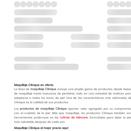
Maquillaje Clinique en oferta:
La línea de
maquillaje Clinique
incluye una amplia gama de productos, desde base
de maquillaje hasta mascaras de pestañas, todo en una variedad de matices par
adaptarse a todos los tonos de piel. Una de las características más admiradas d
Clinique es la calidad de sus productos.
Los
productos de maquillaje Clinique
aportan valor agregado por su compromis
con el cuidado de la piel. Más que maquillaje, los productos Clinique también so
herramientas poderosas en las
rutinas de skincare
, formuladas para dejar la pie
más saludable después de cada uso.
Maquillaje Clinique al mejor precio aquí: