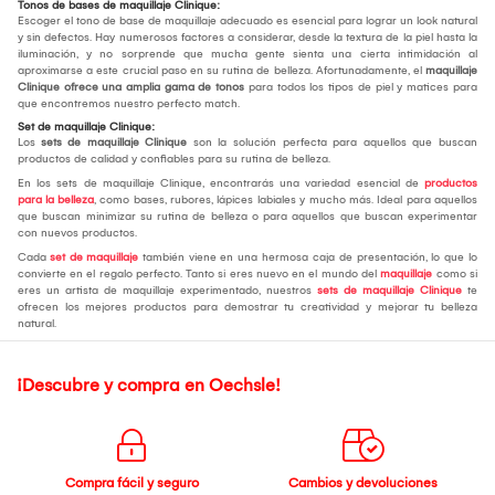
Tonos de bases de maquillaje Clinique:
Escoger el tono de base de maquillaje adecuado es esencial para lograr un look natural
y sin defectos. Hay numerosos factores a considerar, desde la textura de la piel hasta la
iluminación, y no sorprende que mucha gente sienta una cierta intimidación al
aproximarse a este crucial paso en su rutina de belleza. Afortunadamente, el
maquillaje
Clinique ofrece una amplia gama de tonos
para todos los tipos de piel y matices para
que encontremos nuestro perfecto match.
Set de maquillaje Clinique:
Los
sets de maquillaje Clinique
son la solución perfecta para aquellos que buscan
productos de calidad y confiables para su rutina de belleza.
En los sets de maquillaje Clinique, encontrarás una variedad esencial de
productos
para la belleza
, como bases, rubores, lápices labiales y mucho más. Ideal para aquellos
que buscan minimizar su rutina de belleza o para aquellos que buscan experimentar
con nuevos productos.
Cada
set de maquillaje
también viene en una hermosa caja de presentación, lo que lo
convierte en el regalo perfecto. Tanto si eres nuevo en el mundo del
maquillaje
como si
eres un artista de maquillaje experimentado, nuestros
sets de maquillaje Clinique
te
ofrecen los mejores productos para demostrar tu creatividad y mejorar tu belleza
natural.
¡Descubre y compra en Oechsle!
Compra fácil y seguro
Cambios y devoluciones