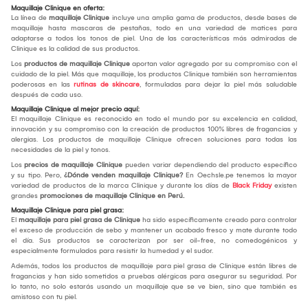
Maquillaje Clinique en oferta:
La línea de
maquillaje Clinique
incluye una amplia gama de productos, desde bases de
maquillaje hasta mascaras de pestañas, todo en una variedad de matices para
adaptarse a todos los tonos de piel. Una de las características más admiradas de
Clinique es la calidad de sus productos.
Los
productos de maquillaje Clinique
aportan valor agregado por su compromiso con el
cuidado de la piel. Más que maquillaje, los productos Clinique también son herramientas
poderosas en las
rutinas de skincare
, formuladas para dejar la piel más saludable
después de cada uso.
Maquillaje Clinique al mejor precio aquí:
El maquillaje Clinique es reconocido en todo el mundo por su excelencia en calidad,
innovación y su compromiso con la creación de productos 100% libres de fragancias y
alergias. Los productos de maquillaje Clinique ofrecen soluciones para todas las
necesidades de la piel y tonos.
Los
precios de maquillaje Clinique
pueden variar dependiendo del producto específico
y su tipo. Pero,
¿Dónde venden maquillaje Clinique?
En Oechsle.pe tenemos la mayor
variedad de productos de la marca Clinique y durante los días de
Black Friday
existen
grandes
promociones de maquillaje Clinique en Perú.
Maquillaje Clinique para piel grasa:
El
maquillaje para piel grasa de Clinique
ha sido específicamente creado para controlar
el exceso de producción de sebo y mantener un acabado fresco y mate durante todo
el día. Sus productos se caracterizan por ser oil-free, no comedogénicos y
especialmente formulados para resistir la humedad y el sudor.
Además, todos los productos de maquillaje para piel grasa de Clinique están libres de
fragancias y han sido sometidos a pruebas alérgicas para asegurar su seguridad. Por
lo tanto, no solo estarás usando un maquillaje que se ve bien, sino que también es
amistoso con tu piel.