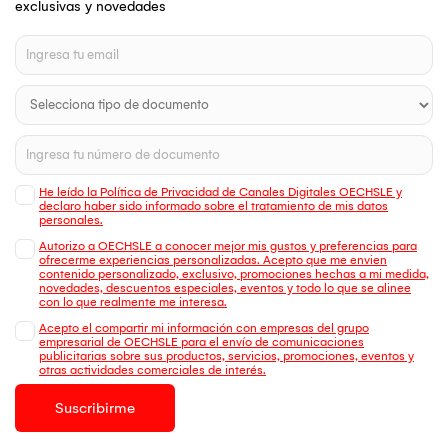
exclusivas y novedades
He leído la Política de Privacidad de Canales Digitales OECHSLE y
declaro haber sido informado sobre el tratamiento de mis datos
personales.
Autorizo a OECHSLE a conocer mejor mis gustos y preferencias para
ofrecerme experiencias personalizadas. Acepto que me envien
contenido personalizado, exclusivo, promociones hechas a mi medida,
novedades, descuentos especiales, eventos y todo lo que se alinee
con lo que realmente me interesa.
Acepto el compartir mi información con empresas del grupo
empresarial de OECHSLE para el envío de comunicaciones
publicitarias sobre sus productos, servicios, promociones, eventos y
otras actividades comerciales de interés.
Suscribirme