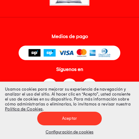
Medios de pago
Síguenos en
Usamos cookies para mejorar su experiencia de navegación y
analizar el uso del sitio. Al hacer clic en “Acepto”, usted consiente
el uso de cookies en su dispositivo. Para más información sobre
cómo administrarlas o eliminarlas, lo invitamos a revisar nuestra
Política de Cookies
.
Tienda 100% Segura
Aceptar
Tiendas Peruanas S.A. R.U.C. Nº 20493020618. Todos los derechos
reservados. Av. Aviación 2405 Piso 3, San Borja
Configuración de cookies
Precios disponibles solo en www.oechsle.pe. Precios online publicados
pueden incluir descuento adicional. Precios sujetos a variaciones sin