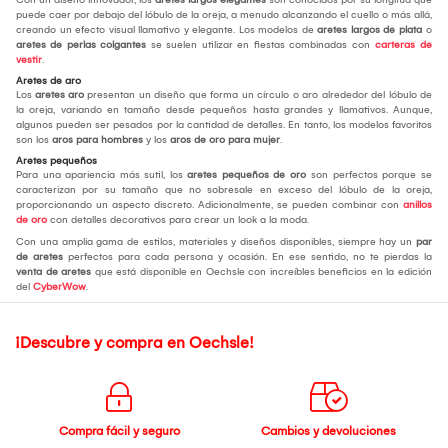
puede caer por debajo del lóbulo de la oreja, a menudo alcanzando el cuello o más allá,
creando un efecto visual llamativo y elegante. Los modelos de
aretes largos de plata
o
aretes de perlas colgantes
se suelen utilizar en fiestas combinadas con
carteras de
vestir
.
Aretes de aro
Los
aretes aro
presentan un diseño que forma un círculo o aro alrededor del lóbulo de
la oreja, variando en tamaño desde pequeños hasta grandes y llamativos. Aunque,
algunos pueden ser pesados por la cantidad de detalles. En tanto, los modelos favoritos
son los
aros para hombres
y los
aros de oro para mujer
.
Aretes pequeños
Para una apariencia más sutil, los
aretes pequeños de oro
son perfectos porque se
caracterizan por su tamaño que no sobresale en exceso del lóbulo de la oreja,
proporcionando un aspecto discreto. Adicionalmente, se pueden combinar con
anillos
de oro
con detalles decorativos para crear un look a la moda.
Con una amplia gama de estilos, materiales y diseños disponibles, siempre hay un
par
de aretes
perfectos para cada persona y ocasión. En ese sentido, no te pierdas la
venta de aretes
que está disponible en Oechsle con increíbles beneficios en la edición
del
CyberWow
.
¡Descubre y compra en Oechsle!
Compra fácil y seguro
Cambios y devoluciones