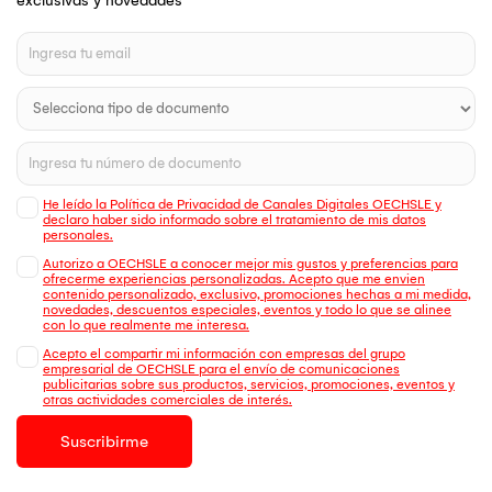
exclusivas y novedades
He leído la Política de Privacidad de Canales Digitales OECHSLE y
declaro haber sido informado sobre el tratamiento de mis datos
personales.
Autorizo a OECHSLE a conocer mejor mis gustos y preferencias para
ofrecerme experiencias personalizadas. Acepto que me envien
contenido personalizado, exclusivo, promociones hechas a mi medida,
novedades, descuentos especiales, eventos y todo lo que se alinee
con lo que realmente me interesa.
Acepto el compartir mi información con empresas del grupo
empresarial de OECHSLE para el envío de comunicaciones
publicitarias sobre sus productos, servicios, promociones, eventos y
otras actividades comerciales de interés.
Suscribirme