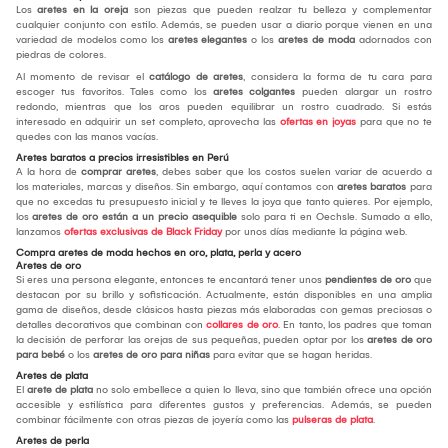
Los
aretes en la oreja
son piezas que pueden realzar tu belleza y complementar
cualquier conjunto con estilo. Además, se pueden usar a diario porque vienen en una
variedad de modelos como los
aretes elegantes
o los
aretes de moda
adornados con
piedras de colores.
Al momento de revisar el
catálogo de aretes
, considera la forma de tu cara para
escoger tus favoritos. Tales como los
aretes colgantes
pueden alargar un rostro
redondo, mientras que los aros pueden equilibrar un rostro cuadrado. Si estás
interesado en adquirir un set completo, aprovecha las
ofertas en joyas
para que no te
quedes con las manos vacías.
Aretes baratos a precios irresistibles en Perú
A la hora de
comprar aretes
, debes saber que los costos suelen variar de acuerdo a
los materiales, marcas y diseños. Sin embargo, aquí contamos con
aretes baratos
para
que no excedas tu presupuesto inicial y te lleves la joya que tanto quieres. Por ejemplo,
los
aretes de oro están a un precio asequible
solo para ti en Oechsle. Sumado a ello,
lanzamos
ofertas exclusivas de Black Friday
por unos días mediante la página web.
Compra aretes de moda hechos en oro, plata, perla y acero
Aretes de oro
Si eres una persona elegante, entonces te encantará tener unos
pendientes de oro
que
destacan por su brillo y sofisticación. Actualmente, están disponibles en una amplia
gama de diseños, desde clásicos hasta piezas más elaboradas con gemas preciosas o
detalles decorativos que combinan con
collares de oro
. En tanto, los padres que toman
la decisión de perforar las orejas de sus pequeñas, pueden optar por los
aretes de oro
para bebé
o los
aretes de oro para niñas
para evitar que se hagan heridas.
Aretes de plata
El
arete de plata
no solo embellece a quien lo lleva, sino que también ofrece una opción
accesible y estilística para diferentes gustos y preferencias. Además, se pueden
combinar fácilmente con otras piezas de joyería como las
pulseras de plata
.
Aretes de perla