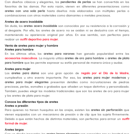
Con diseños clásicos y elegantes, los
pendientes de perlas
se han convertido en los
favoritos de las damas. Por esta razón, vienen en diferentes presentaciones como
aretes con una sola perla
hasta diseños más elaborados con múltiples perlas o
combinaciones con otros materiales como diamantes o metales preciosos.
Aretes de acero inoxidable
Sin duda, los
aretes acero inoxidable
son conocidos por su resistencia a la corrosión y
al desgaste. Por ello, los aretes de acero no se oxidan ni se deslustra con el tiempo,
manteniendo su apariencia original por años. En ese sentido, son perfectos para
realzar un
outfit deportivo para mujer
.
Venta de aretes para mujer y hombre
Aretes para hombre
En los últimos años, los
aretes para varones
han ganado popularidad entre los
accesorios masculinos
. La mayoría utiliza
aretes de oro para hombre
o
aretes de plata
para hombre
que les permite expresar su estilo personal de manera única y audaz.
Aretes para mujer
Los
aretes para dama
son una gran opción de
regalo por el Día de la Madre
,
cumpleaños u otro evento importante. Por eso, los
aretes para mujer modernos
y
aretes para mujer elegantes
presentan detalles como incrustaciones de piedras
preciosas, perlas, esmaltes o grabados que añaden un toque distintivo y personalizado.
También, puedes elegir los modelos tradicionales que son los aretes de oro para mujer
y los aretes de plata para mujer.
Conoce los diferentes tipos de aretes
Aretes a presión
Para quienes no tienen huequitos en las orejas, existen los
aretes sin perforación
que
vienen equipados con un mecanismo de presión o de clip que los sujeta firmemente.
Debido a que están hechos de distintos materiales, son perfectos para armar un
outfit
formal de mujer
.
Aretes largos
Con un diseño innovador, los
aretes largos elegantes
son conocidos por su longitud que