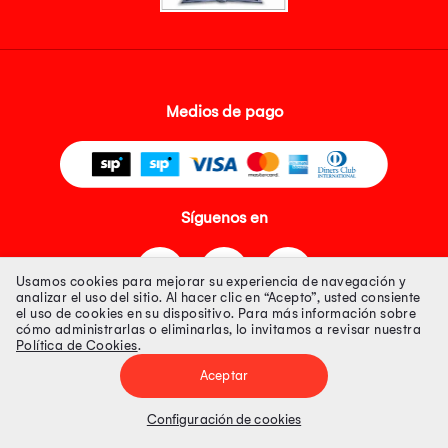
Medios de pago
Síguenos en
Usamos cookies para mejorar su experiencia de navegación y
analizar el uso del sitio. Al hacer clic en “Acepto”, usted consiente
el uso de cookies en su dispositivo. Para más información sobre
cómo administrarlas o eliminarlas, lo invitamos a revisar nuestra
Política de Cookies
.
Tienda 100% Segura
Aceptar
Tiendas Peruanas S.A. R.U.C. Nº 20493020618. Todos los derechos
reservados. Av. Aviación 2405 Piso 3, San Borja
Configuración de cookies
Precios disponibles solo en www.oechsle.pe. Precios online publicados
pueden incluir descuento adicional. Precios sujetos a variaciones sin