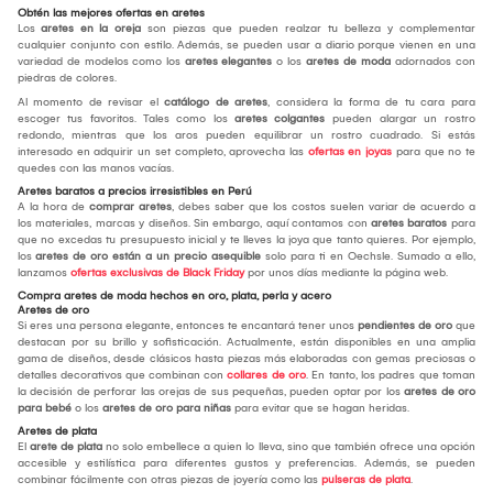
Obtén las mejores ofertas en aretes
Los
aretes en la oreja
son piezas que pueden realzar tu belleza y complementar
cualquier conjunto con estilo. Además, se pueden usar a diario porque vienen en una
variedad de modelos como los
aretes elegantes
o los
aretes de moda
adornados con
piedras de colores.
Al momento de revisar el
catálogo de aretes
, considera la forma de tu cara para
escoger tus favoritos. Tales como los
aretes colgantes
pueden alargar un rostro
redondo, mientras que los aros pueden equilibrar un rostro cuadrado. Si estás
interesado en adquirir un set completo, aprovecha las
ofertas en joyas
para que no te
quedes con las manos vacías.
Aretes baratos a precios irresistibles en Perú
A la hora de
comprar aretes
, debes saber que los costos suelen variar de acuerdo a
los materiales, marcas y diseños. Sin embargo, aquí contamos con
aretes baratos
para
que no excedas tu presupuesto inicial y te lleves la joya que tanto quieres. Por ejemplo,
los
aretes de oro están a un precio asequible
solo para ti en Oechsle. Sumado a ello,
lanzamos
ofertas exclusivas de Black Friday
por unos días mediante la página web.
Compra aretes de moda hechos en oro, plata, perla y acero
Aretes de oro
Si eres una persona elegante, entonces te encantará tener unos
pendientes de oro
que
destacan por su brillo y sofisticación. Actualmente, están disponibles en una amplia
gama de diseños, desde clásicos hasta piezas más elaboradas con gemas preciosas o
detalles decorativos que combinan con
collares de oro
. En tanto, los padres que toman
la decisión de perforar las orejas de sus pequeñas, pueden optar por los
aretes de oro
para bebé
o los
aretes de oro para niñas
para evitar que se hagan heridas.
Aretes de plata
El
arete de plata
no solo embellece a quien lo lleva, sino que también ofrece una opción
accesible y estilística para diferentes gustos y preferencias. Además, se pueden
combinar fácilmente con otras piezas de joyería como las
pulseras de plata
.