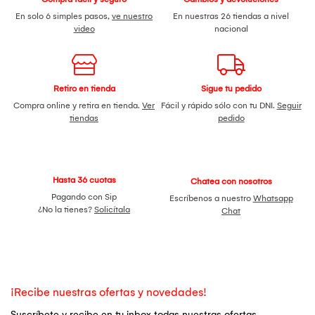
En solo 6 simples pasos,
ve nuestro
En nuestras 26 tiendas a nivel
video
nacional
Retiro en tienda
Sigue tu pedido
Compra online y retira en tienda.
Ver
Fácil y rápido sólo con tu DNI.
Seguir
tiendas
pedido
Hasta 36 cuotas
Chatea con nosotros
Pagando con Sip
Escríbenos a nuestro
Whatsapp
¿No la tienes?
Solicítala
Chat
¡Recibe nuestras ofertas y novedades!
Suscríbete y recibe en tu inbox todas nuestras ofertas