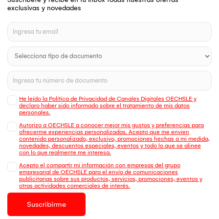
exclusivas y novedades
He leído la Política de Privacidad de Canales Digitales OECHSLE y
declaro haber sido informado sobre el tratamiento de mis datos
personales.
Autorizo a OECHSLE a conocer mejor mis gustos y preferencias para
ofrecerme experiencias personalizadas. Acepto que me envien
contenido personalizado, exclusivo, promociones hechas a mi medida,
novedades, descuentos especiales, eventos y todo lo que se alinee
con lo que realmente me interesa.
Acepto el compartir mi información con empresas del grupo
empresarial de OECHSLE para el envío de comunicaciones
publicitarias sobre sus productos, servicios, promociones, eventos y
otras actividades comerciales de interés.
Suscribirme