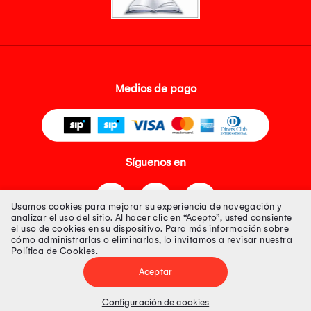
Medios de pago
Síguenos en
Usamos cookies para mejorar su experiencia de navegación y
analizar el uso del sitio. Al hacer clic en “Acepto”, usted consiente
el uso de cookies en su dispositivo. Para más información sobre
cómo administrarlas o eliminarlas, lo invitamos a revisar nuestra
Política de Cookies
.
Tienda 100% Segura
Aceptar
Tiendas Peruanas S.A. R.U.C. Nº 20493020618. Todos los derechos
reservados. Av. Aviación 2405 Piso 3, San Borja
Configuración de cookies
Precios disponibles solo en www.oechsle.pe. Precios online publicados