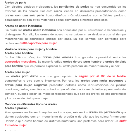
Aretes de perla
Con diseños clásicos y elegantes, los
pendientes de perlas
se han convertido en los
favoritos de las damas. Por esta razón, vienen en diferentes presentaciones como
aretes con una sola perla
hasta diseños más elaborados con múltiples perlas o
combinaciones con otros materiales como diamantes o metales preciosos.
Aretes de acero inoxidable
Sin duda, los
aretes acero inoxidable
son conocidos por su resistencia a la corrosión y
al desgaste. Por ello, los aretes de acero no se oxidan ni se deslustra con el tiempo,
manteniendo su apariencia original por años. En ese sentido, son perfectos para
realzar un
outfit deportivo para mujer
.
Venta de aretes para mujer y hombre
Aretes para hombre
En los últimos años, los
aretes para varones
han ganado popularidad entre los
accesorios masculinos
. La mayoría utiliza
aretes de oro para hombre
o
aretes de plata
para hombre
que les permite expresar su estilo personal de manera única y audaz.
Aretes para mujer
Los
aretes para dama
son una gran opción de
regalo por el Día de la Madre
,
cumpleaños u otro evento importante. Por eso, los
aretes para mujer modernos
y
aretes para mujer elegantes
presentan detalles como incrustaciones de piedras
preciosas, perlas, esmaltes o grabados que añaden un toque distintivo y personalizado.
También, puedes elegir los modelos tradicionales que son los aretes de oro para mujer
y los aretes de plata para mujer.
Conoce los diferentes tipos de aretes
Aretes a presión
Para quienes no tienen huequitos en las orejas, existen los
aretes sin perforación
que
vienen equipados con un mecanismo de presión o de clip que los sujeta firmemente.
Debido a que están hechos de distintos materiales, son perfectos para armar un
outfit
formal de mujer
.