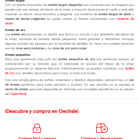
Aretes largos
Con un diseño innovador, los
aretes largos elegantes
son conocidos por su longitud que
puede caer por debajo del lóbulo de la oreja, a menudo alcanzando el cuello o más allá,
creando un efecto visual llamativo y elegante. Los modelos de
aretes largos de plata
o
aretes de perlas colgantes
se suelen utilizar en fiestas combinadas con
carteras de
vestir
.
Aretes de aro
Los
aretes aro
presentan un diseño que forma un círculo o aro alrededor del lóbulo de
la oreja, variando en tamaño desde pequeños hasta grandes y llamativos. Aunque,
algunos pueden ser pesados por la cantidad de detalles. En tanto, los modelos favoritos
son los
aros para hombres
y los
aros de oro para mujer
.
Aretes pequeños
Para una apariencia más sutil, los
aretes pequeños de oro
son perfectos porque se
caracterizan por su tamaño que no sobresale en exceso del lóbulo de la oreja,
proporcionando un aspecto discreto. Adicionalmente, se pueden combinar con
anillos
de oro
con detalles decorativos para crear un look a la moda.
Con una amplia gama de estilos, materiales y diseños disponibles, siempre hay un
par
de aretes
perfectos para cada persona y ocasión. En ese sentido, no te pierdas la
venta de aretes
que está disponible en Oechsle con increíbles beneficios en la edición
del
CyberWow
.
¡Descubre y compra en Oechsle!
Compra fácil y seguro
Cambios y devoluciones