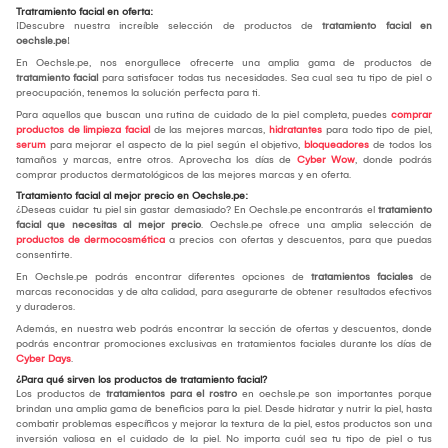
Tratramiento facial en oferta:
¡Descubre nuestra increíble selección de productos de
tratamiento facial en
oechsle.pe
!
En Oechsle.pe, nos enorgullece ofrecerte una amplia gama de productos de
tratamiento facial
para satisfacer todas tus necesidades. Sea cual sea tu tipo de piel o
preocupación, tenemos la solución perfecta para ti.
Para aquellos que buscan una rutina de cuidado de la piel completa, puedes
comprar
productos de limpieza facial
de las mejores marcas,
hidratantes
para todo tipo de piel,
serum
para mejorar el aspecto de la piel según el objetivo,
bloqueadores
de todos los
tamaños y marcas, entre otros. Aprovecha los días de
Cyber Wow
, donde podrás
comprar productos dermatológicos de las mejores marcas y en oferta.
Tratamiento facial al mejor precio en Oechsle.pe:
¿Deseas cuidar tu piel sin gastar demasiado? En Oechsle.pe encontrarás el
tratamiento
facial que necesitas al mejor precio
. Oechsle.pe ofrece una amplia selección de
productos de dermocosmética
a precios con ofertas y descuentos, para que puedas
consentirte.
En Oechsle.pe podrás encontrar diferentes opciones de
tratamientos faciales
de
marcas reconocidas y de alta calidad, para asegurarte de obtener resultados efectivos
y duraderos.
Además, en nuestra web podrás encontrar la sección de ofertas y descuentos, donde
podrás encontrar promociones exclusivas en tratamientos faciales durante los días de
Cyber Days
.
¿Para qué sirven los productos de tratamiento facial?
Los productos de
tratamientos para el rostro
en oechsle.pe son importantes porque
brindan una amplia gama de beneficios para la piel. Desde hidratar y nutrir la piel, hasta
combatir problemas específicos y mejorar la textura de la piel, estos productos son una
inversión valiosa en el cuidado de la piel. No importa cuál sea tu tipo de piel o tus