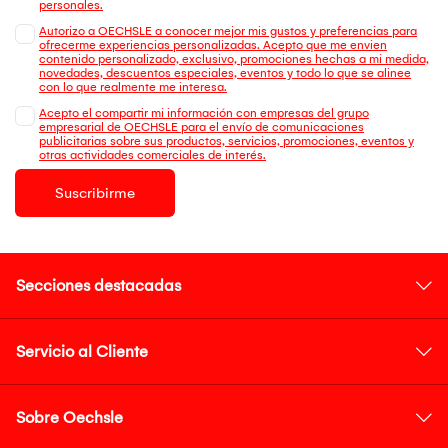
personales.
Autorizo a OECHSLE a conocer mejor mis gustos y preferencias para
ofrecerme experiencias personalizadas. Acepto que me envien
contenido personalizado, exclusivo, promociones hechas a mi medida,
novedades, descuentos especiales, eventos y todo lo que se alinee
con lo que realmente me interesa.
Acepto el compartir mi información con empresas del grupo
empresarial de OECHSLE para el envío de comunicaciones
publicitarias sobre sus productos, servicios, promociones, eventos y
otras actividades comerciales de interés.
Suscribirme
Secciones destacadas
Servicio al Cliente
Sobre Oechsle