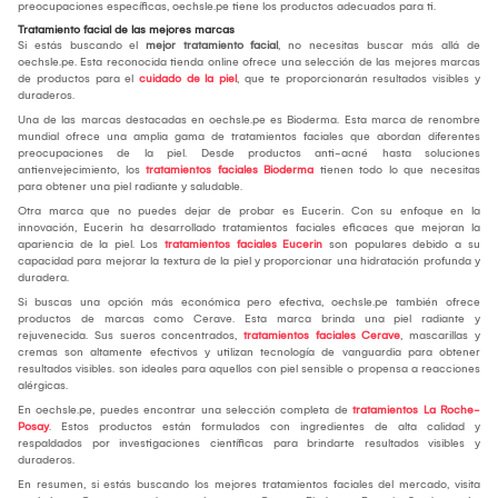
preocupaciones específicas, oechsle.pe tiene los productos adecuados para ti.
Tratamiento facial de las mejores marcas
Si estás buscando el
mejor tratamiento facial
, no necesitas buscar más allá de
oechsle.pe. Esta reconocida tienda online ofrece una selección de las mejores marcas
de productos para el
cuidado de la piel
, que te proporcionarán resultados visibles y
duraderos.
Una de las marcas destacadas en oechsle.pe es Bioderma. Esta marca de renombre
mundial ofrece una amplia gama de tratamientos faciales que abordan diferentes
preocupaciones de la piel. Desde productos anti-acné hasta soluciones
antienvejecimiento, los
tratamientos faciales Bioderma
tienen todo lo que necesitas
para obtener una piel radiante y saludable.
Otra marca que no puedes dejar de probar es Eucerin. Con su enfoque en la
innovación, Eucerin ha desarrollado tratamientos faciales eficaces que mejoran la
apariencia de la piel. Los
tratamientos faciales Eucerin
son populares debido a su
capacidad para mejorar la textura de la piel y proporcionar una hidratación profunda y
duradera.
Si buscas una opción más económica pero efectiva, oechsle.pe también ofrece
productos de marcas como Cerave. Esta marca brinda una piel radiante y
rejuvenecida. Sus sueros concentrados,
tratamientos faciales Cerave
, mascarillas y
cremas son altamente efectivos y utilizan tecnología de vanguardia para obtener
resultados visibles. son ideales para aquellos con piel sensible o propensa a reacciones
alérgicas.
En oechsle.pe, puedes encontrar una selección completa de
tratamientos La Roche-
Posay
. Estos productos están formulados con ingredientes de alta calidad y
respaldados por investigaciones científicas para brindarte resultados visibles y
duraderos.
En resumen, si estás buscando los mejores tratamientos faciales del mercado, visita