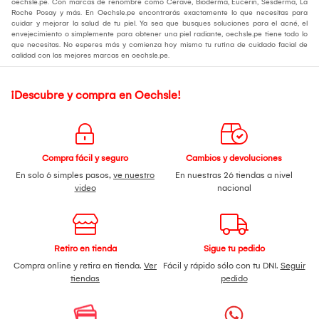
oechsle.pe. Con marcas de renombre como Cerave, Bioderma, Eucerin, Sesderma, La
Roche Posay y más. En Oechsle.pe encontrarás exactamente lo que necesitas para
cuidar y mejorar la salud de tu piel. Ya sea que busques soluciones para el acné, el
envejecimiento o simplemente para obtener una piel radiante, oechsle.pe tiene todo lo
que necesitas. No esperes más y comienza hoy mismo tu rutina de cuidado facial de
calidad con las mejores marcas en oechsle.pe.
¡Descubre y compra en Oechsle!
Compra fácil y seguro
Cambios y devoluciones
En solo 6 simples pasos,
ve nuestro
En nuestras 26 tiendas a nivel
video
nacional
Retiro en tienda
Sigue tu pedido
Compra online y retira en tienda.
Ver
Fácil y rápido sólo con tu DNI.
Seguir
tiendas
pedido