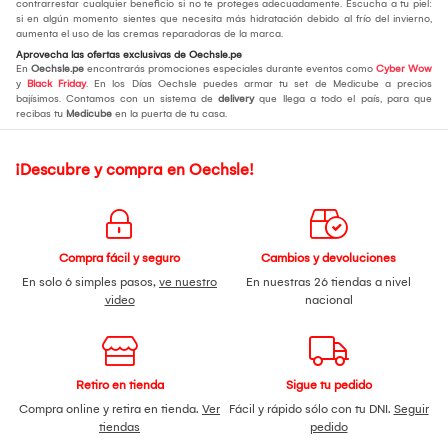
contrarrestar cualquier beneficio si no te proteges adecuadamente. Escucha a tu piel:
si en algún momento sientes que necesita más hidratación debido al frío del invierno,
aumenta el uso de las cremas reparadoras de la marca.
Aprovecha las ofertas exclusivas de Oechsle.pe
En
Oechsle.pe
encontrarás promociones especiales durante eventos como
Cyber Wow
y
Black Friday
. En los Días Oechsle puedes armar tu set de Medicube a precios
bajísimos. Contamos con un sistema de
delivery
que llega a todo el país, para que
recibas tu
Medicube
en la puerta de tu casa.
¡Descubre y compra en Oechsle!
Compra fácil y seguro
Cambios y devoluciones
En solo 6 simples pasos,
ve nuestro
En nuestras 26 tiendas a nivel
video
nacional
Retiro en tienda
Sigue tu pedido
Compra online y retira en tienda.
Ver
Fácil y rápido sólo con tu DNI.
Seguir
tiendas
pedido