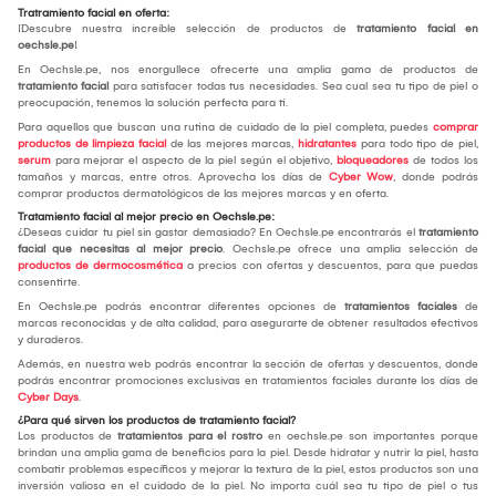
Tratramiento facial en oferta:
¡Descubre nuestra increíble selección de productos de
tratamiento facial en
oechsle.pe
!
En Oechsle.pe, nos enorgullece ofrecerte una amplia gama de productos de
tratamiento facial
para satisfacer todas tus necesidades. Sea cual sea tu tipo de piel o
preocupación, tenemos la solución perfecta para ti.
Para aquellos que buscan una rutina de cuidado de la piel completa, puedes
comprar
productos de limpieza facial
de las mejores marcas,
hidratantes
para todo tipo de piel,
serum
para mejorar el aspecto de la piel según el objetivo,
bloqueadores
de todos los
tamaños y marcas, entre otros. Aprovecha los días de
Cyber Wow
, donde podrás
comprar productos dermatológicos de las mejores marcas y en oferta.
Tratamiento facial al mejor precio en Oechsle.pe:
¿Deseas cuidar tu piel sin gastar demasiado? En Oechsle.pe encontrarás el
tratamiento
facial que necesitas al mejor precio
. Oechsle.pe ofrece una amplia selección de
productos de dermocosmética
a precios con ofertas y descuentos, para que puedas
consentirte.
En Oechsle.pe podrás encontrar diferentes opciones de
tratamientos faciales
de
marcas reconocidas y de alta calidad, para asegurarte de obtener resultados efectivos
y duraderos.
Además, en nuestra web podrás encontrar la sección de ofertas y descuentos, donde
podrás encontrar promociones exclusivas en tratamientos faciales durante los días de
Cyber Days
.
¿Para qué sirven los productos de tratamiento facial?
Los productos de
tratamientos para el rostro
en oechsle.pe son importantes porque
brindan una amplia gama de beneficios para la piel. Desde hidratar y nutrir la piel, hasta
combatir problemas específicos y mejorar la textura de la piel, estos productos son una
inversión valiosa en el cuidado de la piel. No importa cuál sea tu tipo de piel o tus