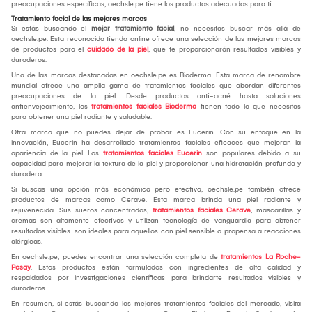
preocupaciones específicas, oechsle.pe tiene los productos adecuados para ti.
Tratamiento facial de las mejores marcas
Si estás buscando el
mejor tratamiento facial
, no necesitas buscar más allá de
oechsle.pe. Esta reconocida tienda online ofrece una selección de las mejores marcas
de productos para el
cuidado de la piel
, que te proporcionarán resultados visibles y
duraderos.
Una de las marcas destacadas en oechsle.pe es Bioderma. Esta marca de renombre
mundial ofrece una amplia gama de tratamientos faciales que abordan diferentes
preocupaciones de la piel. Desde productos anti-acné hasta soluciones
antienvejecimiento, los
tratamientos faciales Bioderma
tienen todo lo que necesitas
para obtener una piel radiante y saludable.
Otra marca que no puedes dejar de probar es Eucerin. Con su enfoque en la
innovación, Eucerin ha desarrollado tratamientos faciales eficaces que mejoran la
apariencia de la piel. Los
tratamientos faciales Eucerin
son populares debido a su
capacidad para mejorar la textura de la piel y proporcionar una hidratación profunda y
duradera.
Si buscas una opción más económica pero efectiva, oechsle.pe también ofrece
productos de marcas como Cerave. Esta marca brinda una piel radiante y
rejuvenecida. Sus sueros concentrados,
tratamientos faciales Cerave
, mascarillas y
cremas son altamente efectivos y utilizan tecnología de vanguardia para obtener
resultados visibles. son ideales para aquellos con piel sensible o propensa a reacciones
alérgicas.
En oechsle.pe, puedes encontrar una selección completa de
tratamientos La Roche-
Posay
. Estos productos están formulados con ingredientes de alta calidad y
respaldados por investigaciones científicas para brindarte resultados visibles y
duraderos.
En resumen, si estás buscando los mejores tratamientos faciales del mercado, visita