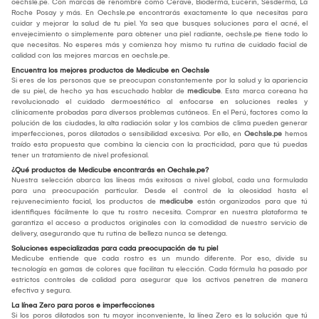
oechsle.pe. Con marcas de renombre como Cerave, Bioderma, Eucerin, Sesderma, La
Roche Posay y más. En Oechsle.pe encontrarás exactamente lo que necesitas para
cuidar y mejorar la salud de tu piel. Ya sea que busques soluciones para el acné, el
envejecimiento o simplemente para obtener una piel radiante, oechsle.pe tiene todo lo
que necesitas. No esperes más y comienza hoy mismo tu rutina de cuidado facial de
calidad con las mejores marcas en oechsle.pe.
Encuentra los mejores productos de Medicube en Oechsle
Si eres de las personas que se preocupan constantemente por la salud y la apariencia
de su piel, de hecho ya has escuchado hablar de
medicube
. Esta marca coreana ha
revolucionado el cuidado dermoestético al enfocarse en soluciones reales y
clínicamente probadas para diversos problemas cutáneos. En el Perú, factores como la
polución de las ciudades, la alta radiación solar y los cambios de clima pueden generar
imperfecciones, poros dilatados o sensibilidad excesiva. Por ello, en
Oechsle.pe
hemos
traído esta propuesta que combina la ciencia con la practicidad, para que tú puedas
tener un tratamiento de nivel profesional.
¿Qué productos de Medicube encontrarás en Oechsle.pe?
Nuestra selección abarca las líneas más exitosas a nivel global, cada una formulada
para una preocupación particular. Desde el control de la oleosidad hasta el
rejuvenecimiento facial, los productos de
medicube
están organizados para que tú
identifiques fácilmente lo que tu rostro necesita. Comprar en nuestra plataforma te
garantiza el acceso a productos originales con la comodidad de nuestro servicio de
delivery, asegurando que tu rutina de belleza nunca se detenga.
Soluciones especializadas para cada preocupación de tu piel
Medicube entiende que cada rostro es un mundo diferente. Por eso, divide su
tecnología en gamas de colores que facilitan tu elección. Cada fórmula ha pasado por
estrictos controles de calidad para asegurar que los activos penetren de manera
efectiva y segura.
La línea Zero para poros e imperfecciones
Si los poros dilatados son tu mayor inconveniente, la línea Zero es la solución que tú