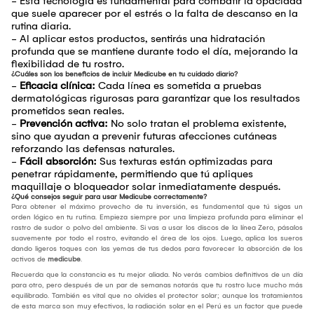
- Esta tecnología es fundamental para combatir la opacidad
que suele aparecer por el estrés o la falta de descanso en la
rutina diaria.
- Al aplicar estos productos, sentirás una hidratación
profunda que se mantiene durante todo el día, mejorando la
flexibilidad de tu rostro.
¿Cuáles son los beneficios de incluir Medicube en tu cuidado diario?
-
Eficacia clínica:
Cada línea es sometida a pruebas
dermatológicas rigurosas para garantizar que los resultados
prometidos sean reales.
-
Prevención activa:
No solo tratan el problema existente,
sino que ayudan a prevenir futuras afecciones cutáneas
reforzando las defensas naturales.
-
Fácil absorción:
Sus texturas están optimizadas para
penetrar rápidamente, permitiendo que tú apliques
maquillaje o bloqueador solar inmediatamente después.
¿Qué consejos seguir para usar Medicube correctamente?
Para obtener el máximo provecho de tu inversión, es fundamental que tú sigas un
orden lógico en tu rutina. Empieza siempre por una limpieza profunda para eliminar el
rastro de sudor o polvo del ambiente. Si vas a usar los discos de la línea Zero, pásalos
suavemente por todo el rostro, evitando el área de los ojos. Luego, aplica los sueros
dando ligeros toques con las yemas de tus dedos para favorecer la absorción de los
activos de
medicube
.
Recuerda que la constancia es tu mejor aliada. No verás cambios definitivos de un día
para otro, pero después de un par de semanas notarás que tu rostro luce mucho más
equilibrado. También es vital que no olvides el protector solar; aunque los tratamientos
de esta marca son muy efectivos, la radiación solar en el Perú es un factor que puede