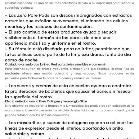
estabas buscando. Es una de las más solicitadas debido a su capacidad para refinar la
superficie cutánea.
- Los Zero Pore Pads son discos impregnados con extractos
naturales que exfolian suavemente, eliminando las células
muertas y los residuos de contaminación.
- El uso continuo de estos productos ayuda a reducir
visiblemente el tamaño de los poros, dejando una
apariencia más lisa y uniforme en el rostro.
- Su fórmula está diseñada para no irritar, permitiendo que
tú los utilices como parte de tu limpieza diaria, tanto de día
como de noche.
Cuidado avanzado con la línea Red para pieles sensibles y con acné
Para quienes sufren de brotes frecuentes o tienen una piel reactiva, la línea Red de
medicube
ofrece una acción calmante y regeneradora. Estos productos están
pensados para fortalecer la barrera cutánea y reducir las rojeces.
- Los sueros y cremas de esta colección ayudan a controlar
la proliferación de bacterias que causan el acné, sin resecar
la superficie del rostro.
Efecto antiedad con la línea Collagen y tecnología Glow
Si tu objetivo es recuperar la firmeza y la luminosidad, los productos con colágeno de la
marca son la inversión perfecta. La pérdida de elasticidad es un proceso natural que tú
puedes retrasar con los activos adecuados.
- Las mascarillas y sueros de colágeno ayudan a rellenar las
líneas de expresión desde el interior, aportando un brillo
saludable y natural.