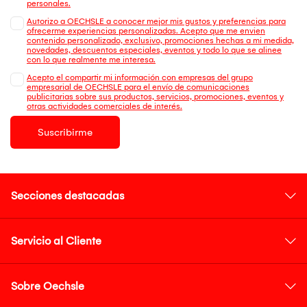
personales.
Autorizo a OECHSLE a conocer mejor mis gustos y preferencias para
ofrecerme experiencias personalizadas. Acepto que me envien
contenido personalizado, exclusivo, promociones hechas a mi medida,
novedades, descuentos especiales, eventos y todo lo que se alinee
con lo que realmente me interesa.
Acepto el compartir mi información con empresas del grupo
empresarial de OECHSLE para el envío de comunicaciones
publicitarias sobre sus productos, servicios, promociones, eventos y
otras actividades comerciales de interés.
Suscribirme
Secciones destacadas
Servicio al Cliente
Sobre Oechsle