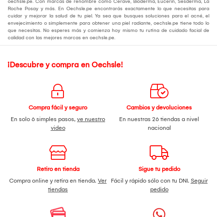
oechsle.pe. Con marcas de renombre como Cerave, Bioderma, Eucerin, Sesderma, La
Roche Posay y más. En Oechsle.pe encontrarás exactamente lo que necesitas para
cuidar y mejorar la salud de tu piel. Ya sea que busques soluciones para el acné, el
envejecimiento o simplemente para obtener una piel radiante, oechsle.pe tiene todo lo
que necesitas. No esperes más y comienza hoy mismo tu rutina de cuidado facial de
calidad con las mejores marcas en oechsle.pe.
¡Descubre y compra en Oechsle!
Compra fácil y seguro
Cambios y devoluciones
En solo 6 simples pasos,
ve nuestro
En nuestras 26 tiendas a nivel
video
nacional
Retiro en tienda
Sigue tu pedido
Compra online y retira en tienda.
Ver
Fácil y rápido sólo con tu DNI.
Seguir
tiendas
pedido