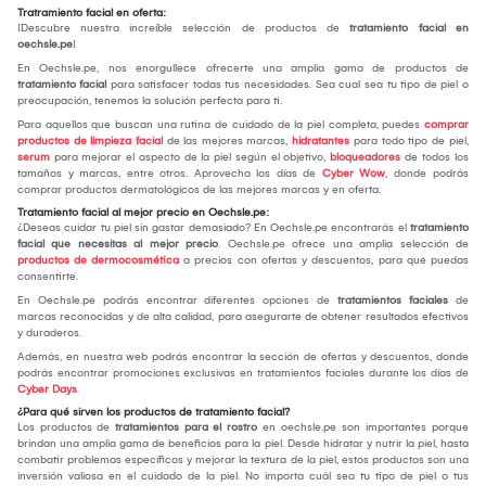
Tratramiento facial en oferta:
¡Descubre nuestra increíble selección de productos de
tratamiento facial en
oechsle.pe
!
En Oechsle.pe, nos enorgullece ofrecerte una amplia gama de productos de
tratamiento facial
para satisfacer todas tus necesidades. Sea cual sea tu tipo de piel o
preocupación, tenemos la solución perfecta para ti.
Para aquellos que buscan una rutina de cuidado de la piel completa, puedes
comprar
productos de limpieza facial
de las mejores marcas,
hidratantes
para todo tipo de piel,
serum
para mejorar el aspecto de la piel según el objetivo,
bloqueadores
de todos los
tamaños y marcas, entre otros. Aprovecha los días de
Cyber Wow
, donde podrás
comprar productos dermatológicos de las mejores marcas y en oferta.
Tratamiento facial al mejor precio en Oechsle.pe:
¿Deseas cuidar tu piel sin gastar demasiado? En Oechsle.pe encontrarás el
tratamiento
facial que necesitas al mejor precio
. Oechsle.pe ofrece una amplia selección de
productos de dermocosmética
a precios con ofertas y descuentos, para que puedas
consentirte.
En Oechsle.pe podrás encontrar diferentes opciones de
tratamientos faciales
de
marcas reconocidas y de alta calidad, para asegurarte de obtener resultados efectivos
y duraderos.
Además, en nuestra web podrás encontrar la sección de ofertas y descuentos, donde
podrás encontrar promociones exclusivas en tratamientos faciales durante los días de
Cyber Days
.
¿Para qué sirven los productos de tratamiento facial?
Los productos de
tratamientos para el rostro
en oechsle.pe son importantes porque
brindan una amplia gama de beneficios para la piel. Desde hidratar y nutrir la piel, hasta
combatir problemas específicos y mejorar la textura de la piel, estos productos son una
inversión valiosa en el cuidado de la piel. No importa cuál sea tu tipo de piel o tus