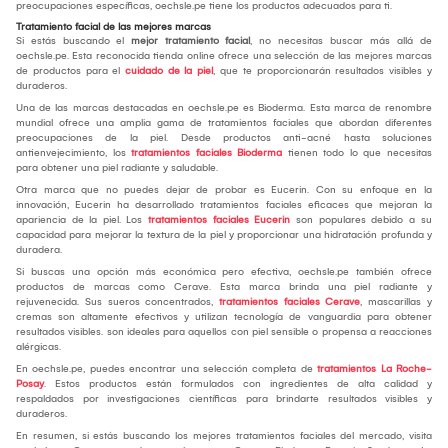
preocupaciones específicas, oechsle.pe tiene los productos adecuados para ti.
Tratamiento facial de las mejores marcas
Si estás buscando el
mejor tratamiento facial
, no necesitas buscar más allá de
oechsle.pe. Esta reconocida tienda online ofrece una selección de las mejores marcas
de productos para el
cuidado de la piel
, que te proporcionarán resultados visibles y
duraderos.
Una de las marcas destacadas en oechsle.pe es Bioderma. Esta marca de renombre
mundial ofrece una amplia gama de tratamientos faciales que abordan diferentes
preocupaciones de la piel. Desde productos anti-acné hasta soluciones
antienvejecimiento, los
tratamientos faciales Bioderma
tienen todo lo que necesitas
para obtener una piel radiante y saludable.
Otra marca que no puedes dejar de probar es Eucerin. Con su enfoque en la
innovación, Eucerin ha desarrollado tratamientos faciales eficaces que mejoran la
apariencia de la piel. Los
tratamientos faciales Eucerin
son populares debido a su
capacidad para mejorar la textura de la piel y proporcionar una hidratación profunda y
duradera.
Si buscas una opción más económica pero efectiva, oechsle.pe también ofrece
productos de marcas como Cerave. Esta marca brinda una piel radiante y
rejuvenecida. Sus sueros concentrados,
tratamientos faciales Cerave
, mascarillas y
cremas son altamente efectivos y utilizan tecnología de vanguardia para obtener
resultados visibles. son ideales para aquellos con piel sensible o propensa a reacciones
alérgicas.
En oechsle.pe, puedes encontrar una selección completa de
tratamientos La Roche-
Posay
. Estos productos están formulados con ingredientes de alta calidad y
respaldados por investigaciones científicas para brindarte resultados visibles y
duraderos.
En resumen, si estás buscando los mejores tratamientos faciales del mercado, visita