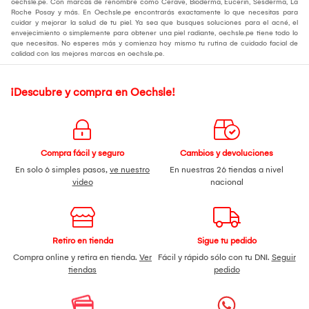
oechsle.pe. Con marcas de renombre como Cerave, Bioderma, Eucerin, Sesderma, La
Roche Posay y más. En Oechsle.pe encontrarás exactamente lo que necesitas para
cuidar y mejorar la salud de tu piel. Ya sea que busques soluciones para el acné, el
envejecimiento o simplemente para obtener una piel radiante, oechsle.pe tiene todo lo
que necesitas. No esperes más y comienza hoy mismo tu rutina de cuidado facial de
calidad con las mejores marcas en oechsle.pe.
¡Descubre y compra en Oechsle!
Compra fácil y seguro
Cambios y devoluciones
En solo 6 simples pasos,
ve nuestro
En nuestras 26 tiendas a nivel
video
nacional
Retiro en tienda
Sigue tu pedido
Compra online y retira en tienda.
Ver
Fácil y rápido sólo con tu DNI.
Seguir
tiendas
pedido