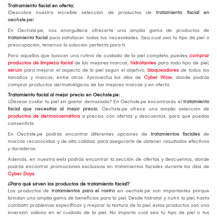
Tratramiento facial en oferta:
¡Descubre nuestra increíble selección de productos de
tratamiento facial en
oechsle.pe
!
En Oechsle.pe, nos enorgullece ofrecerte una amplia gama de productos de
tratamiento facial
para satisfacer todas tus necesidades. Sea cual sea tu tipo de piel o
preocupación, tenemos la solución perfecta para ti.
Para aquellos que buscan una rutina de cuidado de la piel completa, puedes
comprar
productos de limpieza facial
de las mejores marcas,
hidratantes
para todo tipo de piel,
serum
para mejorar el aspecto de la piel según el objetivo,
bloqueadores
de todos los
tamaños y marcas, entre otros. Aprovecha los días de
Cyber Wow
, donde podrás
comprar productos dermatológicos de las mejores marcas y en oferta.
Tratamiento facial al mejor precio en Oechsle.pe:
¿Deseas cuidar tu piel sin gastar demasiado? En Oechsle.pe encontrarás el
tratamiento
facial que necesitas al mejor precio
. Oechsle.pe ofrece una amplia selección de
productos de dermocosmética
a precios con ofertas y descuentos, para que puedas
consentirte.
En Oechsle.pe podrás encontrar diferentes opciones de
tratamientos faciales
de
marcas reconocidas y de alta calidad, para asegurarte de obtener resultados efectivos
y duraderos.
Además, en nuestra web podrás encontrar la sección de ofertas y descuentos, donde
podrás encontrar promociones exclusivas en tratamientos faciales durante los días de
Cyber Days
.
¿Para qué sirven los productos de tratamiento facial?
Los productos de
tratamientos para el rostro
en oechsle.pe son importantes porque
brindan una amplia gama de beneficios para la piel. Desde hidratar y nutrir la piel, hasta
combatir problemas específicos y mejorar la textura de la piel, estos productos son una
inversión valiosa en el cuidado de la piel. No importa cuál sea tu tipo de piel o tus