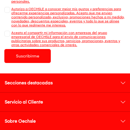
personales.
Autorizo a OECHSLE a conocer mejor mis gustos y preferencias para
ofrecerme experiencias personalizadas. Acepto que me envien
contenido personalizado, exclusivo, promociones hechas a mi medida,
novedades, descuentos especiales, eventos y todo lo que se alinee
con lo que realmente me interesa.
Acepto el compartir mi información con empresas del grupo
empresarial de OECHSLE para el envío de comunicaciones
publicitarias sobre sus productos, servicios, promociones, eventos y
otras actividades comerciales de interés.
Suscribirme
Secciones destacadas
Servicio al Cliente
Sobre Oechsle