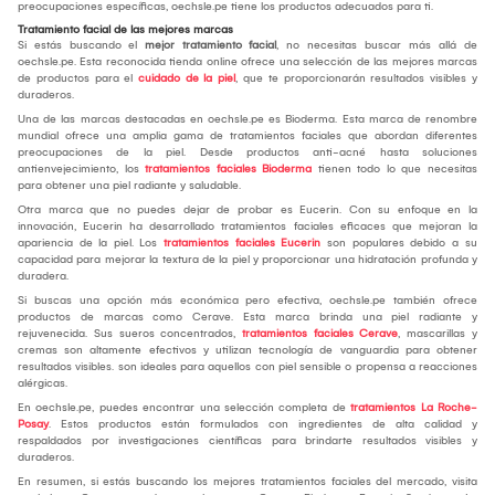
preocupaciones específicas, oechsle.pe tiene los productos adecuados para ti.
Tratamiento facial de las mejores marcas
Si estás buscando el
mejor tratamiento facial
, no necesitas buscar más allá de
oechsle.pe. Esta reconocida tienda online ofrece una selección de las mejores marcas
de productos para el
cuidado de la piel
, que te proporcionarán resultados visibles y
duraderos.
Una de las marcas destacadas en oechsle.pe es Bioderma. Esta marca de renombre
mundial ofrece una amplia gama de tratamientos faciales que abordan diferentes
preocupaciones de la piel. Desde productos anti-acné hasta soluciones
antienvejecimiento, los
tratamientos faciales Bioderma
tienen todo lo que necesitas
para obtener una piel radiante y saludable.
Otra marca que no puedes dejar de probar es Eucerin. Con su enfoque en la
innovación, Eucerin ha desarrollado tratamientos faciales eficaces que mejoran la
apariencia de la piel. Los
tratamientos faciales Eucerin
son populares debido a su
capacidad para mejorar la textura de la piel y proporcionar una hidratación profunda y
duradera.
Si buscas una opción más económica pero efectiva, oechsle.pe también ofrece
productos de marcas como Cerave. Esta marca brinda una piel radiante y
rejuvenecida. Sus sueros concentrados,
tratamientos faciales Cerave
, mascarillas y
cremas son altamente efectivos y utilizan tecnología de vanguardia para obtener
resultados visibles. son ideales para aquellos con piel sensible o propensa a reacciones
alérgicas.
En oechsle.pe, puedes encontrar una selección completa de
tratamientos La Roche-
Posay
. Estos productos están formulados con ingredientes de alta calidad y
respaldados por investigaciones científicas para brindarte resultados visibles y
duraderos.
En resumen, si estás buscando los mejores tratamientos faciales del mercado, visita