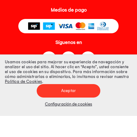
Medios de pago
Síguenos en
Usamos cookies para mejorar su experiencia de navegación y
analizar el uso del sitio. Al hacer clic en “Acepto”, usted consiente
el uso de cookies en su dispositivo. Para más información sobre
cómo administrarlas o eliminarlas, lo invitamos a revisar nuestra
Política de Cookies
.
Tienda 100% Segura
Aceptar
Tiendas Peruanas S.A. R.U.C. Nº 20493020618. Todos los derechos
reservados. Av. Aviación 2405 Piso 3, San Borja
Configuración de cookies
Precios disponibles solo en www.oechsle.pe. Precios online publicados
pueden incluir descuento adicional. Precios sujetos a variaciones sin
previo aviso. Productos sujetos a disponibilidad de stock
El Oficial de Protección de Datos Personales de Tiendas Peruanas S.A.
identificada con RUC No. 20493020618 es el señor Juan Diego Gavelan
Zegarra identificado con D.N.I. N° 45218133, cuyo correo corporativo de
contacto es
oficial.protecciondedatos@oechsle.pe