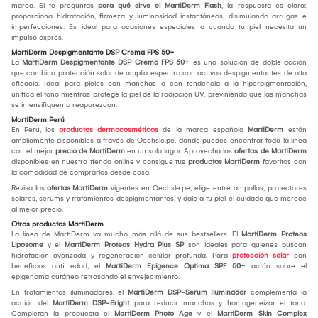
marca. Si te preguntas
para qué sirve el MartiDerm Flash
, la respuesta es clara:
proporciona hidratación, firmeza y luminosidad instantáneas, disimulando arrugas e
imperfecciones. Es ideal para ocasiones especiales o cuando tu piel necesita un
impulso exprés.
MartiDerm Despigmentante DSP Crema FPS 50+
La
MartiDerm Despigmentante DSP Crema FPS 50+
es una solución de doble acción
que combina protección solar de amplio espectro con activos despigmentantes de alta
eficacia. Ideal para pieles con manchas o con tendencia a la hiperpigmentación,
unifica el tono mientras protege la piel de la radiación UV, previniendo que las manchas
se intensifiquen o reaparezcan.
MartiDerm Perú
En Perú, los
productos dermocosméticos
de la marca española
MartiDerm
están
ampliamente disponibles a través de Oechsle.pe, donde puedes encontrar toda la línea
con el mejor
precio de MartiDerm
en un solo lugar. Aprovecha las
ofertas de MartiDerm
disponibles en nuestra tienda online y consigue tus
productos MartiDerm
favoritos con
la comodidad de comprarlos desde casa.
Revisa las
ofertas MartiDerm
vigentes en Oechsle.pe, elige entre ampollas, protectores
solares, serums y tratamientos despigmentantes, y dale a tu piel el cuidado que merece
al mejor precio.
Otros productos MartiDerm
La línea de MartiDerm va mucho más allá de sus bestsellers. El
MartiDerm Proteos
Liposome
y el
MartiDerm Proteos Hydra Plus SP
son ideales para quienes buscan
hidratación avanzada y regeneración celular profunda. Para
protección solar
con
beneficios anti edad, el
MartiDerm Epigence Optima SPF 50+
actúa sobre el
epigenoma cutáneo retrasando el envejecimiento.
En tratamientos iluminadores, el
MartiDerm DSP-Serum Iluminador
complementa la
acción del
MartiDerm DSP-Bright
para reducir manchas y homogeneizar el tono.
Completan la propuesta el
MartiDerm Photo Age
y el
MartiDerm Skin Complex