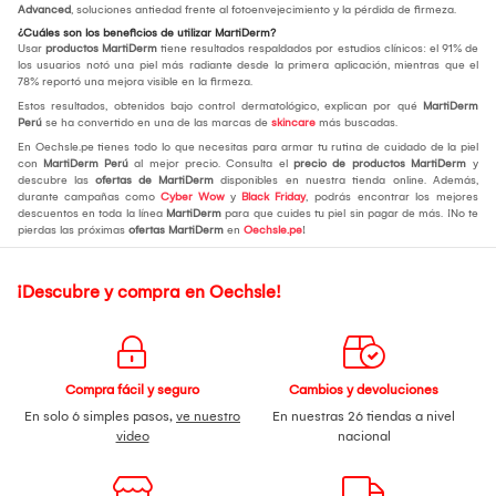
Advanced
, soluciones antiedad frente al fotoenvejecimiento y la pérdida de firmeza.
¿Cuáles son los beneficios de utilizar MartiDerm?
Usar
productos MartiDerm
tiene resultados respaldados por estudios clínicos: el 91% de
los usuarios notó una piel más radiante desde la primera aplicación, mientras que el
78% reportó una mejora visible en la firmeza.
Estos resultados, obtenidos bajo control dermatológico, explican por qué
MartiDerm
Perú
se ha convertido en una de las marcas de
skincare
más buscadas.
En Oechsle.pe tienes todo lo que necesitas para armar tu rutina de cuidado de la piel
con
MartiDerm Perú
al mejor precio. Consulta el
precio de productos MartiDerm
y
descubre las
ofertas de MartiDerm
disponibles en nuestra tienda online. Además,
durante campañas como
Cyber Wow
y
Black Friday
, podrás encontrar los mejores
descuentos en toda la línea
MartiDerm
para que cuides tu piel sin pagar de más. ¡No te
pierdas las próximas
ofertas MartiDerm
en
Oechsle.pe
!
¡Descubre y compra en Oechsle!
Compra fácil y seguro
Cambios y devoluciones
En solo 6 simples pasos,
ve nuestro
En nuestras 26 tiendas a nivel
video
nacional