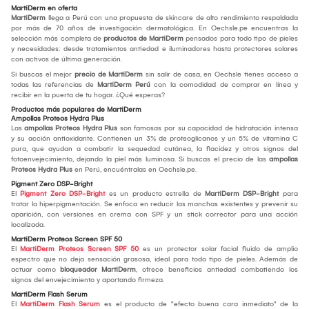
MartiDerm en oferta
MartiDerm
llega a Perú con una propuesta de skincare de alto rendimiento respaldada
por más de 70 años de investigación dermatológica. En Oechsle.pe encuentras la
selección más completa de
productos de MartiDerm
pensados para todo tipo de pieles
y necesidades: desde tratamientos antiedad e iluminadores hasta protectores solares
con activos de última generación.
Si buscas el mejor
precio de MartiDerm
sin salir de casa, en Oechsle tienes acceso a
todas las referencias de
MartiDerm Perú
con la comodidad de comprar en línea y
recibir en la puerta de tu hogar. ¿Qué esperas?
Productos más populares de MartiDerm
Ampollas Proteos Hydra Plus
Las
ampollas Proteos Hydra Plus
son famosas por su capacidad de hidratación intensa
y su acción antioxidante. Contienen un 3% de proteoglicanos y un 5% de vitamina C
pura, que ayudan a combatir la sequedad cutánea, la flacidez y otros signos del
fotoenvejecimiento, dejando la piel más luminosa. Si buscas el precio de las
ampollas
Proteos Hydra Plus
en Perú, encuéntralas en Oechsle.pe.
Pigment Zero DSP-Bright
El
Pigment Zero DSP-Bright
es un producto estrella de
MartiDerm DSP-Bright
para
tratar la hiperpigmentación. Se enfoca en reducir las manchas existentes y prevenir su
aparición, con versiones en crema con SPF y un stick corrector para una acción
localizada.
MartiDerm Proteos Screen SPF 50
El
MartiDerm Proteos Screen SPF 50
es un protector solar facial fluido de amplio
espectro que no deja sensación grasosa, ideal para todo tipo de pieles. Además de
actuar como
bloqueador MartiDerm
, ofrece beneficios antiedad combatiendo los
signos del envejecimiento y aportando firmeza.
MartiDerm Flash Serum
El
MartiDerm Flash Serum
es el producto de "efecto buena cara inmediato" de la