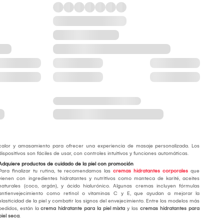
calor y amasamiento para ofrecer una experiencia de masaje personalizada. Los
dispositivos son fáciles de usar, con controles intuitivos y funciones automáticas.
Adquiere productos de cuidado de la piel con promoción
Para finalizar tu rutina, te recomendamos las
cremas hidratantes corporales
que
vienen con ingredientes hidratantes y nutritivos como manteca de karité, aceites
naturales (coco, argán), y ácido hialurónico. Algunas cremas incluyen fórmulas
antienvejecimiento como retinol o vitaminas C y E, que ayudan a mejorar la
elasticidad de la piel y combatir los signos del envejecimiento. Entre los modelos más
pedidos, están la
crema hidratante para la piel mixta
y las
cremas hidratantes para
piel seca
.