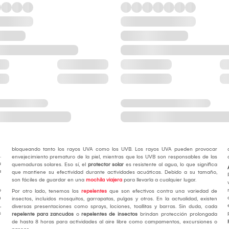
bloqueando tanto los rayos UVA como los UVB. Los rayos UVA pueden provocar
.
envejecimiento prematuro de la piel, mientras que los UVB son responsables de las
u
quemaduras solares. Eso sí, el
protector solar
es resistente al agua, lo que significa
a
que mantiene su efectividad durante actividades acuáticas. Debido a su tamaño,
son fáciles de guardar en una
mochila viajera
para llevarla a cualquier lugar.
o
Por otro lado, tenemos los
repelentes
que son efectivos contra una variedad de
n
insectos, incluidos mosquitos, garrapatas, pulgas y otros. En la actualidad, existen
,
diversas presentaciones como sprays, lociones, toallitas y barras. Sin duda, cada
s
repelente para zancudos
o
repelentes de insectos
brindan protección prolongada
de hasta 8 horas para actividades al aire libre como campamentos, excursiones o