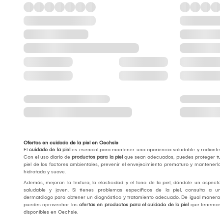
Ofertas en cuidado de la piel en Oechsle
El
cuidado de la piel
es esencial para mantener una apariencia saludable y radiante
Con el uso diario de
productos para la piel
que sean adecuados, puedes proteger t
piel de los factores ambientales, prevenir el envejecimiento prematuro y mantenerl
hidratada y suave.
Además, mejoran la textura, la elasticidad y el tono de la piel, dándole un aspect
saludable y joven. Si tienes problemas específicos de la piel, consulta a u
dermatólogo para obtener un diagnóstico y tratamiento adecuado. De igual manera
puedes aprovechar las
ofertas en productos para el cuidado de la piel
que tenemo
disponibles en Oechsle.